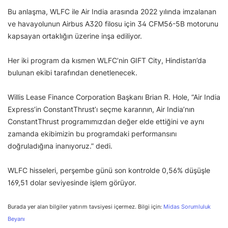
Bu anlaşma, WLFC ile Air India arasında 2022 yılında imzalanan
ve havayolunun Airbus A320 filosu için 34 CFM56-5B motorunu
kapsayan ortaklığın üzerine inşa ediliyor.
Her iki program da kısmen WLFC’nin GIFT City, Hindistan’da
bulunan ekibi tarafından denetlenecek.
Willis Lease Finance Corporation Başkanı Brian R. Hole, “Air India
Express’in ConstantThrust’ı seçme kararının, Air India’nın
ConstantThrust programımızdan değer elde ettiğini ve aynı
zamanda ekibimizin bu programdaki performansını
doğruladığına inanıyoruz.” dedi.
WLFC hisseleri, perşembe günü son kontrolde 0,56% düşüşle
169,51 dolar seviyesinde işlem görüyor.
Burada yer alan bilgiler yatırım tavsiyesi içermez. Bilgi için:
Midas Sorumluluk
Beyanı