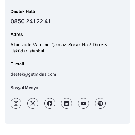
Destek Hattı
0850 241 22 41
Adres
Altunizade Mah. İnci Çıkmazı Sokak No:3 Daire:3
Üsküdar İstanbul
E-mail
destek@getmidas.com
Sosyal Medya