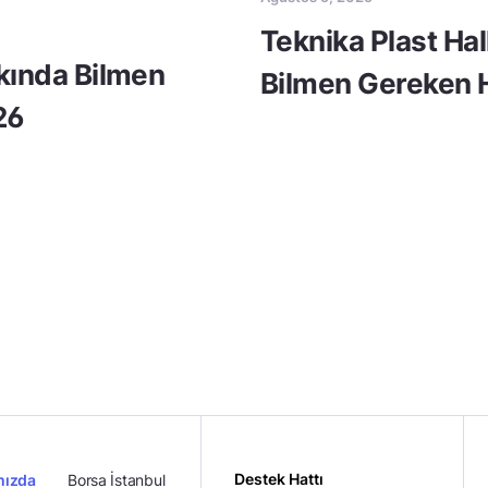
Teknika Plast Ha
kkında Bilmen
Bilmen Gereken H
26
Destek Hattı
mızda
Borsa İstanbul