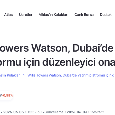
Atlas
Ücretler
Midas’ın Kulakları
Canlı Borsa
Destek
 Towers Watson, Dubai’de 
ormu için düzenleyici ona
s’ın Kulakları
Willis Towers Watson, Dubai’de yatırım platformu için d
W
-0,58%
i •
2026-06-03
• 15:52:30
•
Güncelleme
• 2026-06-03 •
15:52:32