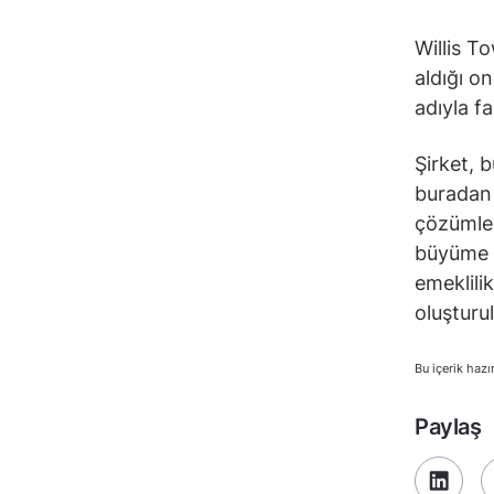
Willis T
aldığı o
adıyla f
Şirket, 
buradan 
çözümler
büyüme st
emeklili
oluşturu
Bu içerik hazı
Paylaş