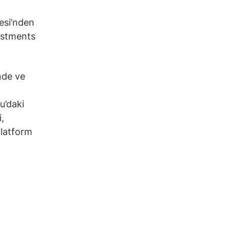
esi’nden
estments
nde ve
u’daki
i,
platform