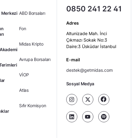
0850 241 22 41
 Merkezi
ABD Borsaları
Adres
ın
Fon
Altunizade Mah. İnci
arı
Çıkmazı Sokak No:3
Midas Kripto
Daire:3 Üsküdar İstanbul
 Akademi
Avrupa Borsaları
E-mail
Terimleri
destek@getmidas.com
VİOP
lar
Sosyal Medya
Atlas
Sıfır Komisyon
ıklar
Kredili Yatırım
Ücretler