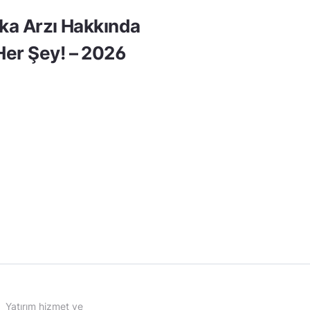
lka Arzı Hakkında
er Şey! – 2026
Yatırım hizmet ve