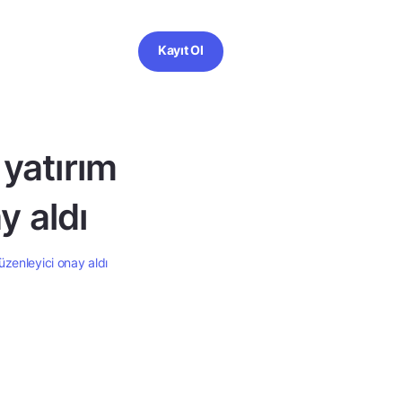
Kayıt Ol
yatırım
y aldı
üzenleyici onay aldı