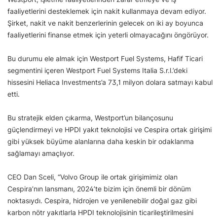
faaliyetlerini desteklemek için nakit kullanmaya devam ediyor.
Şirket, nakit ve nakit benzerlerinin gelecek on iki ay boyunca
faaliyetlerini finanse etmek için yeterli olmayacağını öngörüyor.
Bu durumu ele almak için Westport Fuel Systems, Hafif Ticari
segmentini içeren Westport Fuel Systems Italia S.r.l.’deki
hissesini Heliaca Investments’a 73,1 milyon dolara satmayı kabul
etti.
Bu stratejik elden çıkarma, Westport’un bilançosunu
güçlendirmeyi ve HPDI yakıt teknolojisi ve Cespira ortak girişimi
gibi yüksek büyüme alanlarına daha keskin bir odaklanma
sağlamayı amaçlıyor.
CEO Dan Sceli, “Volvo Group ile ortak girişimimiz olan
Cespira’nın lansmanı, 2024’te bizim için önemli bir dönüm
noktasıydı. Cespira, hidrojen ve yenilenebilir doğal gaz gibi
karbon nötr yakıtlarla HPDI teknolojisinin ticarileştirilmesini