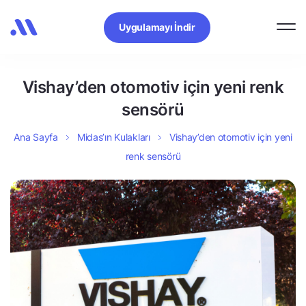
Uygulamayı İndir
Vishay’den otomotiv için yeni renk
sensörü
Ana Sayfa
Midas’ın Kulakları
Vishay’den otomotiv için yeni
renk sensörü