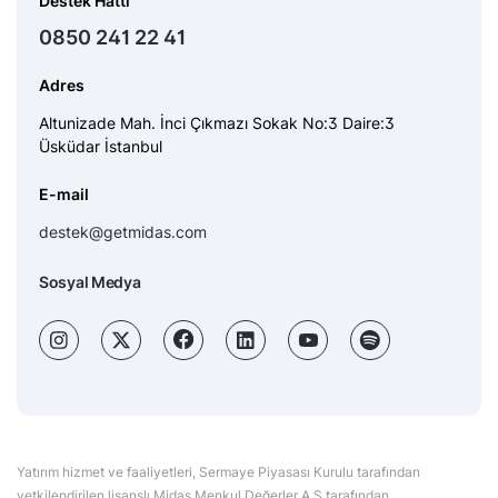
Destek Hattı
0850 241 22 41
Adres
Altunizade Mah. İnci Çıkmazı Sokak No:3 Daire:3
Üsküdar İstanbul
E-mail
destek@getmidas.com
Sosyal Medya
Yatırım hizmet ve faaliyetleri, Sermaye Piyasası Kurulu tarafından
yetkilendirilen lisanslı Midas Menkul Değerler A.Ş tarafından