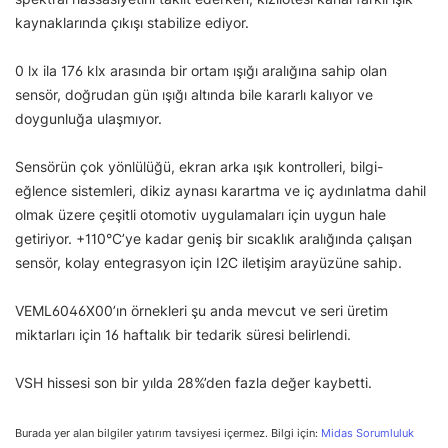
kaynaklarında çıkışı stabilize ediyor.
0 lx ila 176 klx arasında bir ortam ışığı aralığına sahip olan
sensör, doğrudan gün ışığı altında bile kararlı kalıyor ve
doygunluğa ulaşmıyor.
Sensörün çok yönlülüğü, ekran arka ışık kontrolleri, bilgi-
eğlence sistemleri, dikiz aynası karartma ve iç aydınlatma dahil
olmak üzere çeşitli otomotiv uygulamaları için uygun hale
getiriyor. +110°C’ye kadar geniş bir sıcaklık aralığında çalışan
sensör, kolay entegrasyon için I2C iletişim arayüzüne sahip.
VEML6046X00’ın örnekleri şu anda mevcut ve seri üretim
miktarları için 16 haftalık bir tedarik süresi belirlendi.
VSH hissesi son bir yılda 28%’den fazla değer kaybetti.
Burada yer alan bilgiler yatırım tavsiyesi içermez. Bilgi için:
Midas Sorumluluk