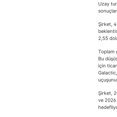
Uzay tur
sonuçları
Şirket, 4
beklentis
2,55 dola
Toplam g
Bu düşüş
için tic
Galactic
uçuşunun
Şirket, 
ve 2026 
hedefliy