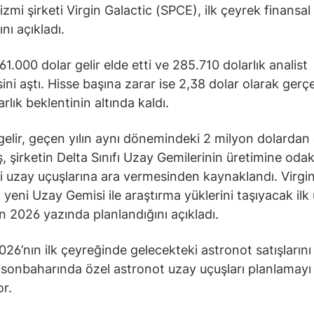
izmi şirketi Virgin Galactic (SPCE), ilk çeyrek finansal
nı açıkladı.
61.000 dolar gelir elde etti ve 285.710 dolarlık analist
ini aştı. Hisse başına zarar ise 2,38 dolar olarak gerçe
rlık beklentinin altında kaldı.
elir, geçen yılın aynı dönemindeki 2 milyon dolardan 
, şirketin Delta Sınıfı Uzay Gemilerinin üretimine od
ari uzay uçuşlarına ara vermesinden kaynaklandı. Virgi
, yeni Uzay Gemisi ile araştırma yüklerini taşıyacak ilk
 2026 yazında planlandığını açıkladı.
2026’nın ilk çeyreğinde gelecekteki astronot satışların
sonbaharında özel astronot uzay uçuşları planlamayı
or.