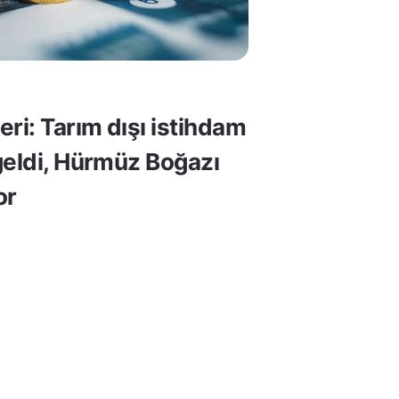
ri: Tarım dışı istihdam
geldi, Hürmüz Boğazı
or