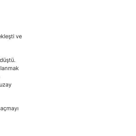
kleşti ve
düştü.
aklanmak
n
 uzay
ı açmayı