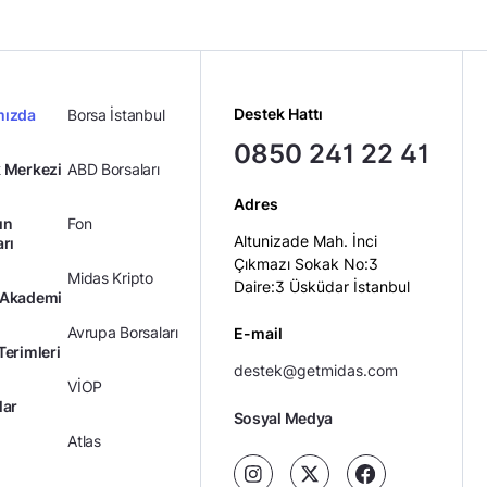
Destek Hattı
mızda
Borsa İstanbul
0850 241 22 41
 Merkezi
ABD Borsaları
Adres
ın
Fon
Altunizade Mah. İnci
arı
Çıkmazı Sokak No:3
Midas Kripto
Daire:3 Üsküdar İstanbul
 Akademi
Avrupa Borsaları
E-mail
Terimleri
destek@getmidas.com
VİOP
lar
Sosyal Medya
Atlas