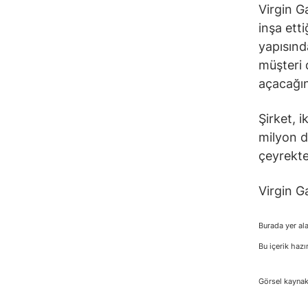
Virgin G
inşa ett
yapısınd
müşteri 
açacağın
Şirket, i
milyon d
çeyrekte
Virgin Ga
Burada yer ala
Bu içerik hazı
Görsel kaynak: