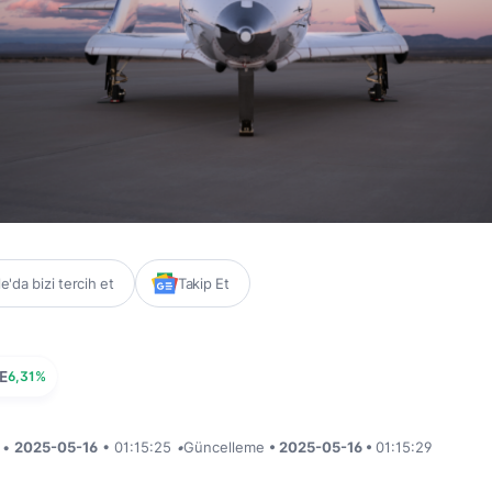
'da bizi tercih et
Takip Et
E
6,31%
i •
2025-05-16
• 01:15:25
•
Güncelleme
• 2025-05-16 •
01:15:29