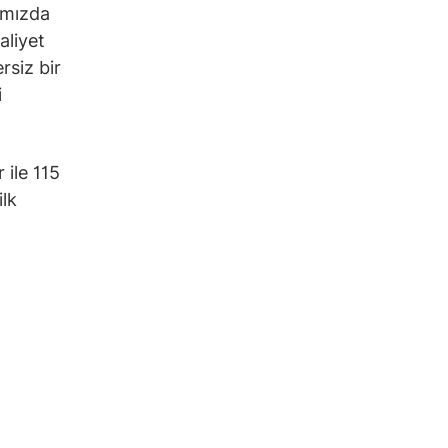
amızda
aliyet
rsiz bir
i
 ile 115
ilk