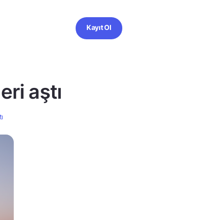
Kayıt Ol
eri aştı
tı