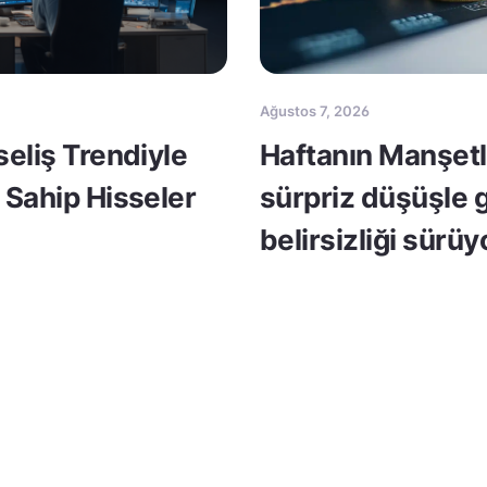
Ağustos 7, 2026
seliş Trendiyle
Haftanın Manşetle
 Sahip Hisseler
sürpriz düşüşle 
belirsizliği sürüy