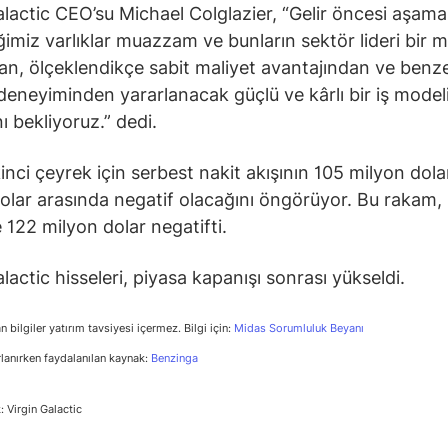
alactic CEO’su Michael Colglazier, “Gelir öncesi aşam
iğimiz varlıklar muazzam ve bunların sektör lideri bir m
an, ölçeklendikçe sabit maliyet avantajından ve benze
deneyiminden yararlanacak güçlü ve kârlı bir iş model
ı bekliyoruz.” dedi.
kinci çeyrek için serbest nakit akışının 105 milyon dolar
olar arasında negatif olacağını öngörüyor. Bu rakam, 
 122 milyon dolar negatifti.
lactic hisseleri, piyasa kapanışı sonrası yükseldi.
n bilgiler yatırım tavsiyesi içermez. Bilgi için:
Midas Sorumluluk Beyanı
rlanırken faydalanılan kaynak:
Benzinga
 Virgin Galactic