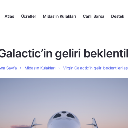
Atlas
Ücretler
Midas’ın Kulakları
Canlı Borsa
Destek
Galactic’in geliri beklentil
Ana Sayfa
Midas’ın Kulakları
Virgin Galactic’in geliri beklentileri aş