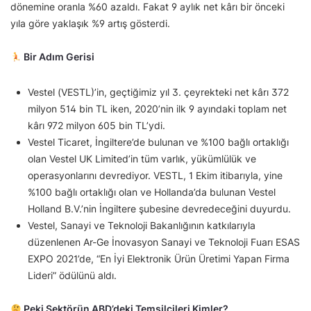
dönemine oranla %60 azaldı. Fakat 9 aylık net kârı bir önceki
yıla göre yaklaşık %9 artış gösterdi.
Bir Adım Gerisi
Vestel (VESTL)’in, geçtiğimiz yıl 3. çeyrekteki net kârı 372
milyon 514 bin TL iken, 2020’nin ilk 9 ayındaki toplam net
kârı 972 milyon 605 bin TL’ydi.
Vestel Ticaret, İngiltere’de bulunan ve %100 bağlı ortaklığı
olan Vestel UK Limited’in tüm varlık, yükümlülük ve
operasyonlarını devrediyor. VESTL, 1 Ekim itibarıyla, yine
%100 bağlı ortaklığı olan ve Hollanda’da bulunan Vestel
Holland B.V.’nin İngiltere şubesine devredeceğini duyurdu.
Vestel, Sanayi ve Teknoloji Bakanlığının katkılarıyla
düzenlenen Ar-Ge İnovasyon Sanayi ve Teknoloji Fuarı ESAS
EXPO 2021’de, “En İyi Elektronik Ürün Üretimi Yapan Firma
Lideri” ödülünü aldı.
Peki Sektörün ABD’deki Temsilcileri Kimler?