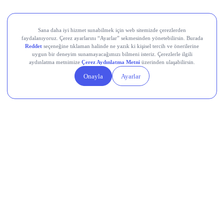
İnce cidarlı IML plastik ambalaj üretimi
Gıda ve hızlı tüketim ürünlerine yönelik ambalaj çözümleri
Endüstriyel plastik parça üretimi
Beyaz eşya, elektronik, otomotiv ve iklimlendirme
sektörlerine yönelik plastik parçalar
Plastik enjeksiyon kalıp tasarımı ve üretimi
Plastik parça dekorasyon, montaj ve yüzey işlem faaliyetleri
Yenilenebilir enerji yatırımları