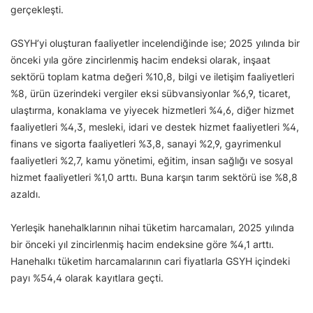
gerçekleşti.
GSYH’yi oluşturan faaliyetler incelendiğinde ise; 2025 yılında bir
önceki yıla göre zincirlenmiş hacim endeksi olarak, inşaat
sektörü toplam katma değeri %10,8, bilgi ve iletişim faaliyetleri
%8, ürün üzerindeki vergiler eksi sübvansiyonlar %6,9, ticaret,
ulaştırma, konaklama ve yiyecek hizmetleri %4,6, diğer hizmet
faaliyetleri %4,3, mesleki, idari ve destek hizmet faaliyetleri %4,
finans ve sigorta faaliyetleri %3,8, sanayi %2,9, gayrimenkul
faaliyetleri %2,7, kamu yönetimi, eğitim, insan sağlığı ve sosyal
hizmet faaliyetleri %1,0 arttı. Buna karşın tarım sektörü ise %8,8
azaldı.
Yerleşik hanehalklarının nihai tüketim harcamaları, 2025 yılında
bir önceki yıl zincirlenmiş hacim endeksine göre %4,1 arttı.
Hanehalkı tüketim harcamalarının cari fiyatlarla GSYH içindeki
payı %54,4 olarak kayıtlara geçti.