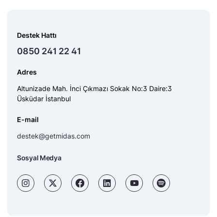
Destek Hattı
0850 241 22 41
Adres
Altunizade Mah. İnci Çıkmazı Sokak No:3 Daire:3
Üsküdar İstanbul
E-mail
destek@getmidas.com
Sosyal Medya