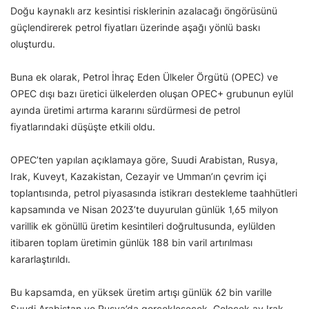
Doğu kaynaklı arz kesintisi risklerinin azalacağı öngörüsünü
güçlendirerek petrol fiyatları üzerinde aşağı yönlü baskı
oluşturdu.
Buna ek olarak, Petrol İhraç Eden Ülkeler Örgütü (OPEC) ve
OPEC dışı bazı üretici ülkelerden oluşan OPEC+ grubunun eylül
ayında üretimi artırma kararını sürdürmesi de petrol
fiyatlarındaki düşüşte etkili oldu.
OPEC’ten yapılan açıklamaya göre, Suudi Arabistan, Rusya,
Irak, Kuveyt, Kazakistan, Cezayir ve Umman’ın çevrim içi
toplantısında, petrol piyasasında istikrarı destekleme taahhütleri
kapsamında ve Nisan 2023’te duyurulan günlük 1,65 milyon
varillik ek gönüllü üretim kesintileri doğrultusunda, eylülden
itibaren toplam üretimin günlük 188 bin varil artırılması
kararlaştırıldı.
Bu kapsamda, en yüksek üretim artışı günlük 62 bin varille
Suudi Arabistan ve Rusya’da gerçekleşecek. Gelecek ay Irak