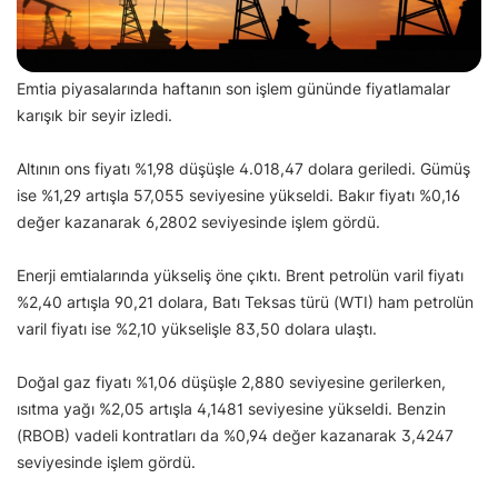
Emtia piyasalarında haftanın son işlem gününde fiyatlamalar
karışık bir seyir izledi.
Altının ons fiyatı %1,98 düşüşle 4.018,47 dolara geriledi. Gümüş
ise %1,29 artışla 57,055 seviyesine yükseldi. Bakır fiyatı %0,16
değer kazanarak 6,2802 seviyesinde işlem gördü.
Enerji emtialarında yükseliş öne çıktı. Brent petrolün varil fiyatı
%2,40 artışla 90,21 dolara, Batı Teksas türü (WTI) ham petrolün
varil fiyatı ise %2,10 yükselişle 83,50 dolara ulaştı.
Doğal gaz fiyatı %1,06 düşüşle 2,880 seviyesine gerilerken,
ısıtma yağı %2,05 artışla 4,1481 seviyesine yükseldi. Benzin
(RBOB) vadeli kontratları da %0,94 değer kazanarak 3,4247
seviyesinde işlem gördü.