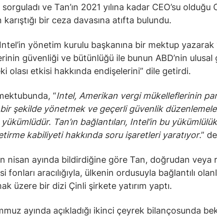
ı sorguladı ve Tan’ın 2021 yılına kadar CEO’su olduğu
n karıştığı bir ceza davasına atıfta bulundu.
Intel’in yönetim kurulu başkanına bir mektup yazarak “
lerinin güvenliği ve bütünlüğü ile bunun ABD’nin ulusal 
i olası etkisi hakkında endişelerini” dile getirdi.
mektubunda, “
Intel, Amerikan vergi mükelleflerinin par
bir şekilde yönetmek ve geçerli güvenlik düzenlemele
yükümlüdür. Tan’ın bağlantıları, Intel’in bu yükümlülükl
etirme kabiliyeti hakkında soru işaretleri yaratıyor
.” de
ın nisan ayında bildirdiğine göre Tan, doğrudan veya r
 fonları aracılığıyla, ülkenin ordusuyla bağlantılı olan
ak üzere bir dizi Çinli şirkete yatırım yaptı.
emmuz ayında açıkladığı ikinci çeyrek bilançosunda bekl