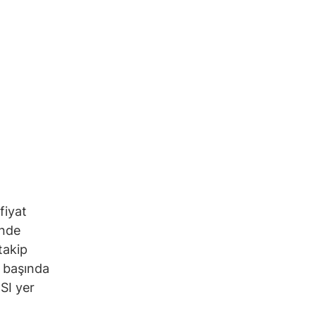
fiyat
inde
takip
n başında
SI yer