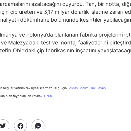
harcamalarını azaltacağını duyurdu. Tan, bir notta, diğ
 için çip üreten ve 3,17 milyar dolarlık işletme zararı e
 maliyetli dökümhane bölümünde kesintiler yapılacağını 
Almanya ve Polonya’da planlanan fabrika projelerini ipta
ve Malezya’daki test ve montaj faaliyetlerini birleştird
tel’in Ohio’daki çip fabrikasının inşaatını yavaşlatacağ
n bilgiler yatırım tavsiyesi içermez. Bilgi için:
Midas Sorumluluk Beyanı
rlanırken faydalanılan kaynak:
CNBC