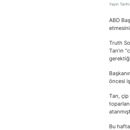
Yayın Tarih
ABD Başk
etmesini
Truth So
Tan’ın “
gerektiği
Başkanın
öncesi i
Tan, çip
toparlan
atanmışt
Bu hafta