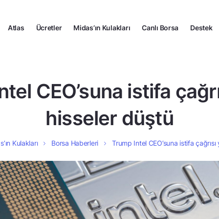
Atlas
Ücretler
Midas’ın Kulakları
Canlı Borsa
Destek
tel CEO’suna istifa çağrı
hisseler düştü
s’ın Kulakları
Borsa Haberleri
Trump Intel CEO’suna istifa çağrısı 