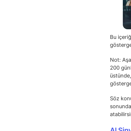
Bu içeri
gösterge
Not: Aşa
200 günl
üstünde,
gösterge
Söz konu
sonunda 
atabilirs
Al Sin