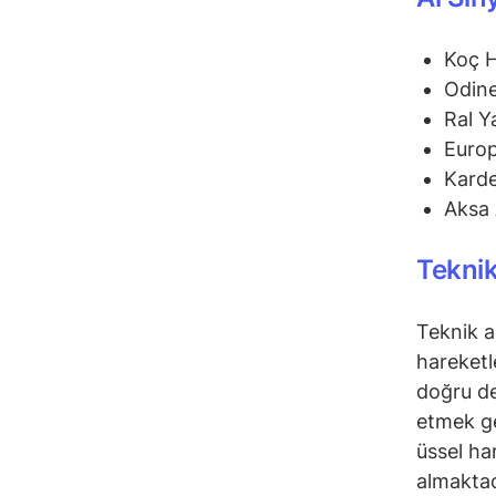
Koç 
Odine
Ral Y
Euro
Karde
Aksa 
Teknik
Teknik a
hareketl
doğru de
etmek ge
üssel ha
almaktad