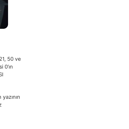
21, 50 ve
i 0’ın
SI
n yazının
z