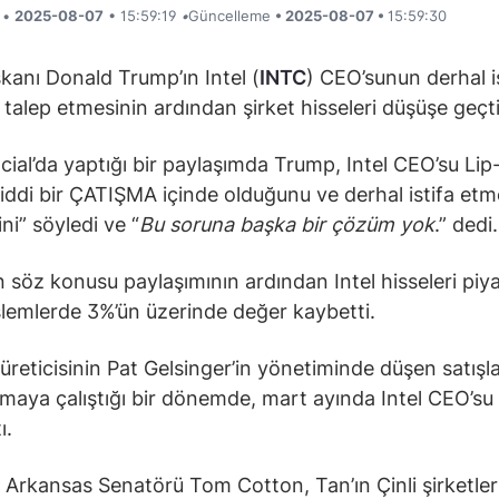
i •
2025-08-07
• 15:59:19
•
Güncelleme
• 2025-08-07 •
15:59:30
anı Donald Trump’ın Intel (
INTC
) CEO’sunun derhal i
 talep etmesinin ardından şirket hisseleri düşüşe geçti
cial’da yaptığı bir paylaşımda Trump, Intel CEO’su Lip
ciddi bir ÇATIŞMA içinde olduğunu ve derhal istifa etm
ni” söyledi ve “
Bu soruna başka bir çözüm yok
.” dedi
 söz konusu paylaşımının ardından Intel hisseleri piy
şlemlerde 3%’ün üzerinde değer kaybetti.
 üreticisinin Pat Gelsinger’in yönetiminde düşen satışl
maya çalıştığı bir dönemde, mart ayında Intel CEO’su
ı.
 Arkansas Senatörü Tom Cotton, Tan’ın Çinli şirketler