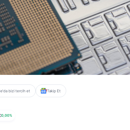
'da bizi tercih et
Takip Et
C
0,00%