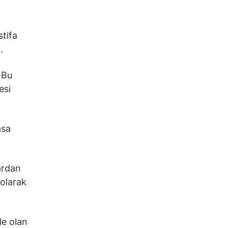
stifa
.
-Bu
esi
.
asa
ardan
 olarak
le olan