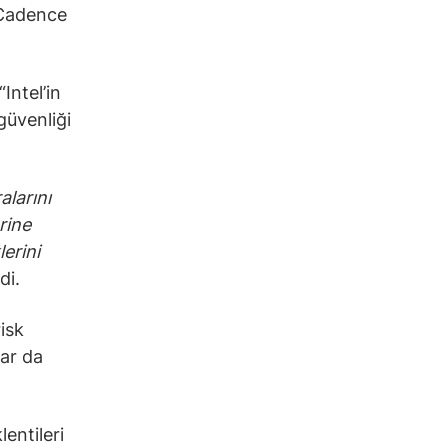
 Cadence
Intel’in
güvenliği
alarını
rine
erini
di.
isk
lar da
entileri