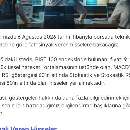
ğimizde 6 Ağustos 2026 tarihi itibarıyla borsada teknik
lerine göre “al” sinyali veren hisselere bakacağız.
ğıdaki listede, BIST 100 endeksinde bulunan, fiyatı 9, 
ük üssel hareketli ortalamasının üstünde olan, MACD’s
 RSI göstergesi 60’ın altında Stokastik ve Stokastik R
si 80’in altında olan hisseler yer almaktadır.
su göstergeler hakkında daha fazla bilgi edinmek içi
senin için hazırladığımız bilgilendirme başlıklarına gö
in.
yali Veren Hisseler