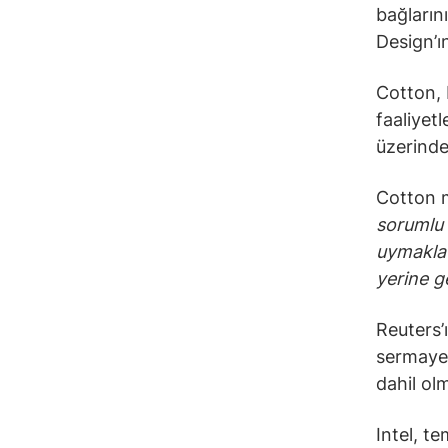
bağların
Design’ı
Cotton, 
faaliyet
üzerindek
Cotton 
sorumlu 
uymakla 
yerine g
Reuters’
sermayesi
dahil olm
Intel, t