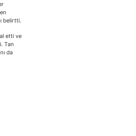
er
den
belirtti.
l etti ve
i. Tan
ını da