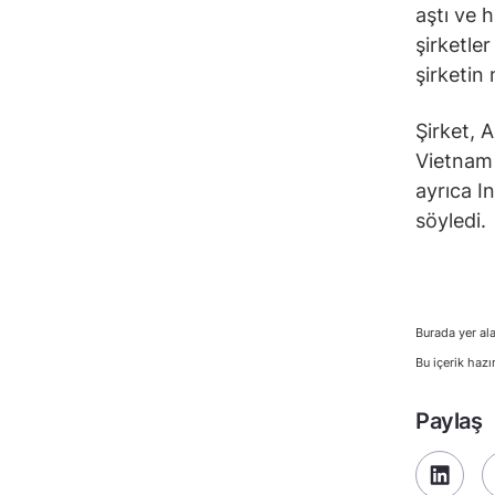
aştı ve 
şirketler
şirketin
Şirket, 
Vietnam 
ayrıca In
söyledi.
Burada yer ala
Bu içerik hazı
Paylaş