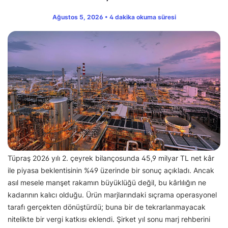
Ağustos 5, 2026 • 4 dakika okuma süresi
Tüpraş 2026 yılı 2. çeyrek bilançosunda 45,9 milyar TL net kâr
ile piyasa beklentisinin %49 üzerinde bir sonuç açıkladı. Ancak
asıl mesele manşet rakamın büyüklüğü değil, bu kârlılığın ne
kadarının kalıcı olduğu. Ürün marjlarındaki sıçrama operasyonel
tarafı gerçekten dönüştürdü; buna bir de tekrarlanmayacak
nitelikte bir vergi katkısı eklendi. Şirket yıl sonu marj rehberini