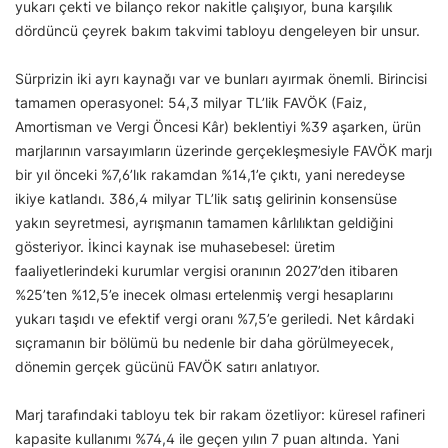
yukarı çekti ve bilanço rekor nakitle çalışıyor, buna karşılık
dördüncü çeyrek bakım takvimi tabloyu dengeleyen bir unsur.
Sürprizin iki ayrı kaynağı var ve bunları ayırmak önemli. Birincisi
tamamen operasyonel: 54,3 milyar TL’lik FAVÖK (Faiz,
Amortisman ve Vergi Öncesi Kâr) beklentiyi %39 aşarken, ürün
marjlarının varsayımların üzerinde gerçekleşmesiyle FAVÖK marjı
bir yıl önceki %7,6’lık rakamdan %14,1’e çıktı, yani neredeyse
ikiye katlandı. 386,4 milyar TL’lik satış gelirinin konsensüse
yakın seyretmesi, ayrışmanın tamamen kârlılıktan geldiğini
gösteriyor. İkinci kaynak ise muhasebesel: üretim
faaliyetlerindeki kurumlar vergisi oranının 2027’den itibaren
%25’ten %12,5’e inecek olması ertelenmiş vergi hesaplarını
yukarı taşıdı ve efektif vergi oranı %7,5’e geriledi. Net kârdaki
sıçramanın bir bölümü bu nedenle bir daha görülmeyecek,
dönemin gerçek gücünü FAVÖK satırı anlatıyor.
Marj tarafındaki tabloyu tek bir rakam özetliyor: küresel rafineri
kapasite kullanımı %74,4 ile geçen yılın 7 puan altında. Yani