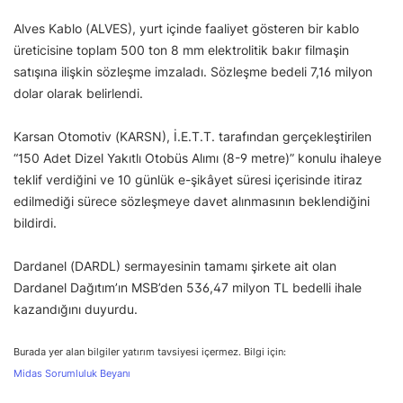
Alves Kablo (ALVES), yurt içinde faaliyet gösteren bir kablo
üreticisine toplam 500 ton 8 mm elektrolitik bakır filmaşin
satışına ilişkin sözleşme imzaladı. Sözleşme bedeli 7,16 milyon
dolar olarak belirlendi.
Karsan Otomotiv (KARSN), İ.E.T.T. tarafından gerçekleştirilen
“150 Adet Dizel Yakıtlı Otobüs Alımı (8-9 metre)” konulu ihaleye
teklif verdiğini ve 10 günlük e-şikâyet süresi içerisinde itiraz
edilmediği sürece sözleşmeye davet alınmasının beklendiğini
bildirdi.
Dardanel (DARDL) sermayesinin tamamı şirkete ait olan
Dardanel Dağıtım’ın MSB’den 536,47 milyon TL bedelli ihale
kazandığını duyurdu.
Burada yer alan bilgiler yatırım tavsiyesi içermez. Bilgi için:
Midas Sorumluluk Beyanı