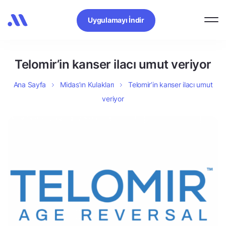
Uygulamayı İndir
Telomir’in kanser ilacı umut veriyor
Ana Sayfa
Midas’ın Kulakları
Telomir’in kanser ilacı umut
veriyor