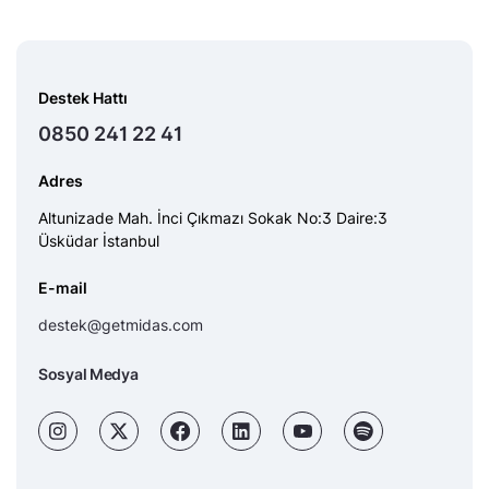
Destek Hattı
0850 241 22 41
Adres
Altunizade Mah. İnci Çıkmazı Sokak No:3 Daire:3
Üsküdar İstanbul
E-mail
destek@getmidas.com
Sosyal Medya