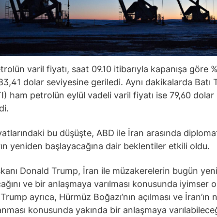
rolün varil fiyatı, saat 09.10 itibarıyla kapanışa göre 
83,41 dolar seviyesine geriledi. Aynı dakikalarda Batı
) ham petrolün eylül vadeli varil fiyatı ise 79,60 dolar
di.
iyatlarındaki bu düşüşte, ABD ile İran arasında diploma
ın yeniden başlayacağına dair beklentiler etkili oldu.
anı Donald Trump, İran ile müzakerelerin bugün yen
ağını ve bir anlaşmaya varılması konusunda iyimser 
. Trump ayrıca, Hürmüz Boğazı’nın açılması ve İran’ın 
lanması konusunda yakında bir anlaşmaya varılabileceğ