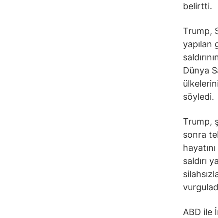
belirtti.
Trump, Su
yapılan 
saldırın
Dünya Sa
ülkeleri
söyledi.
Trump, ş
sonra te
hayatını 
saldırı 
silahsız
vurgulad
ABD ile 