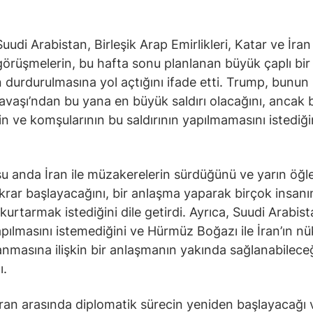
udi Arabistan, Birleşik Arap Emirlikleri, Katar ve İran 
görüşmelerin, bu hafta sonu planlanan büyük çaplı bir
ın durdurulmasına yol açtığını ifade etti. Trump, bunun 
vaşı’ndan bu yana en büyük saldırı olacağını, ancak 
nin ve komşularının bu saldırının yapılmamasını istediği
u anda İran ile müzakerelerin sürdüğünü ve yarın öğ
krar başlayacağını, bir anlaşma yaparak birçok insanı
kurtarmak istediğini dile getirdi. Ayrıca, Suudi Arabist
yapılmasını istemediğini ve Hürmüz Boğazı ile İran’ın nü
lanmasına ilişkin bir anlaşmanın yakında sağlanabilece
ı.
İran arasında diplomatik sürecin yeniden başlayacağı 