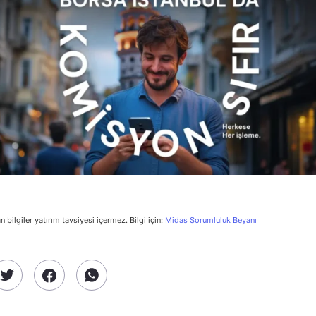
n bilgiler yatırım tavsiyesi içermez. Bilgi için:
Midas Sorumluluk Beyanı