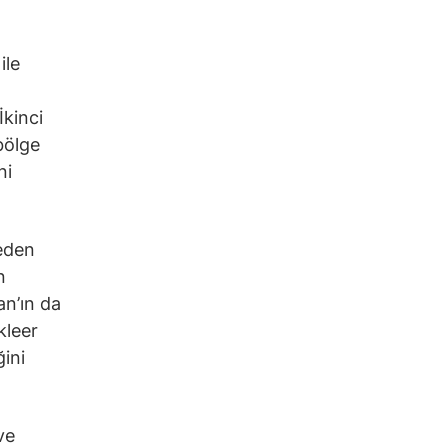
ile
İkinci
bölge
ni
leden
n
an’ın da
kleer
ğini
ve