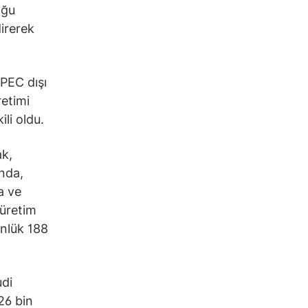
oğu
direrek
PEC dışı
retimi
li oldu.
ak,
nda,
a ve
 üretim
ünlük 188
udi
26 bin