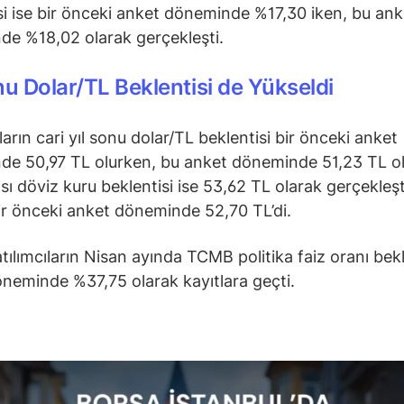
si ise bir önceki anket döneminde %17,30 iken, bu ank
e %18,02 olarak gerçekleşti.
onu
Dolar/TL Beklentisi de Yükseldi
ların cari yıl sonu dolar/TL beklentisi bir önceki anket
e 50,97 TL olurken, bu anket döneminde 51,23 TL ol
sı döviz kuru beklentisi ise 53,62 TL olarak gerçekleşt
r önceki anket döneminde 52,70 TL’di.
tılımcıların Nisan ayında TCMB politika faiz oranı bekl
neminde %37,75 olarak kayıtlara geçti.