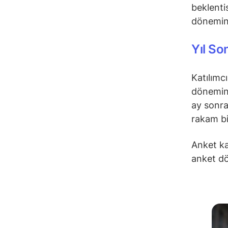
beklenti
dönemind
Yıl S
Katılımcı
dönemind
ay sonra
rakam bi
Anket ka
anket dö