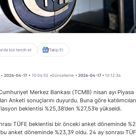
'da bizi tercih et
Takip Et
i •
2026-04-17
• 10:04:55
•
Güncelleme
• 2026-04-17 •
10:12:36
Cumhuriyet Merkez Bankası (TCMB) nisan ayı Piyasa
ları Anketi sonuçlarını duyurdu. Buna göre katılımcıları
lasyon beklentisi %25,38’den %27,53’e yükseldi.
nrası TÜFE beklentisi bir önceki anket döneminde %2
, bu anket döneminde %23,39 oldu. 24 ay sonrası TÜ