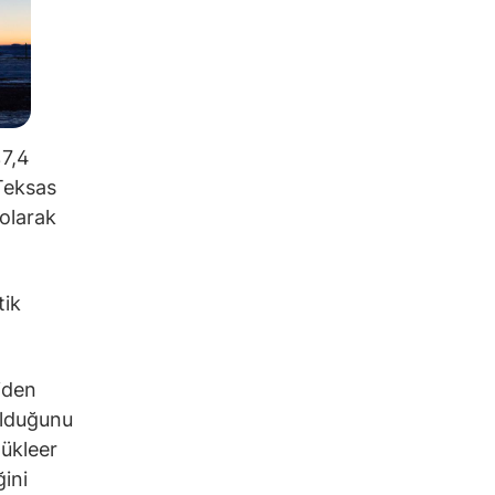
%7,4
 Teksas
 olarak
tik
iden
olduğunu
nükleer
ini