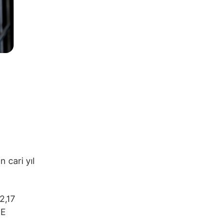
n cari yıl
2,17
FE