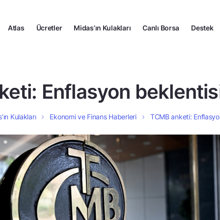
Atlas
Ücretler
Midas’ın Kulakları
Canlı Borsa
Destek
ti: Enflasyon beklentis
’ın Kulakları
Ekonomi ve Finans Haberleri
TCMB anketi: Enflasyon