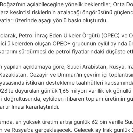
oğazı’nın açılabileceğine yönelik beklentiler, Orta D
 arz kesintisi risklerinin azalacağı öngörüsünü güçlen
iyatları üzerinde aşağı yönlü baskı oluşturdu.
olarak, Petrol İhraç Eden Ülkeler Örgütü (OPEC) ve O
tici ülkelerden oluşan OPEC+ grubunun eylül ayında ü
ararını sürdürmesi de petrol fiyatlarındaki düşüşte etki
 yapılan açıklamaya göre, Suudi Arabistan, Rusya, Ir
Kazakistan, Cezayir ve Umman’ın çevrim içi toplantısı
iyasasında istikrarı destekleme taahhütleri kapsamınd
23’te duyurulan günlük 1,65 milyon varillik ek gönüllü
eri doğrultusunda, eylülden itibaren toplam üretimin g
artırılması kararlaştırıldı.
mda, en yüksek üretim artışı günlük 62 bin varille Su
n ve Rusya’da gerçekleşecek. Gelecek ay Irak günlük 