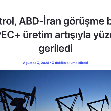
trol, ABD-İran görüşme b
EC+ üretim artışıyla yüz
geriledi
Ağustos 3, 2026 • 3 dakika okuma süresi