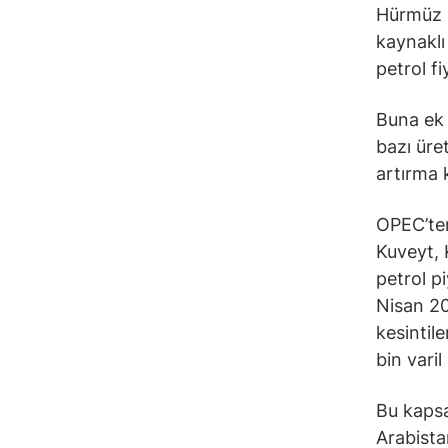
Hürmüz B
kaynaklı
petrol f
Buna ek 
bazı üre
artırma k
OPEC’ten
Kuveyt, 
petrol p
Nisan 20
kesintil
bin varil 
Bu kapsa
Arabista