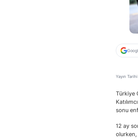
Google
Yayın Tarih
Türkiye 
Katılımcı
sonu enf
12 ay so
olurken