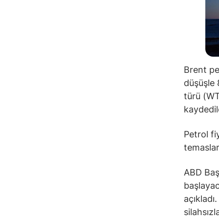
Brent pet
düşüşle 
türü (WTI
kaydedil
Petrol f
temaslar
ABD Başk
başlayac
açıkladı
silahsız