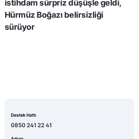
istihdam sürpriz düşüşle geldi,
Hürmüz Boğazı belirsizliği
sürüyor
Destek Hattı
0850 241 22 41
Adres