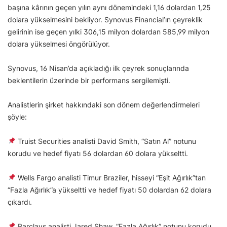
başına kârının geçen yılın aynı dönemindeki 1,16 dolardan 1,25
dolara yükselmesini bekliyor. Synovus Financial’ın çeyreklik
gelirinin ise geçen yılki 306,15 milyon dolardan 585,99 milyon
dolara yükselmesi öngörülüyor.
Synovus, 16 Nisan’da açıkladığı ilk çeyrek sonuçlarında
beklentilerin üzerinde bir performans sergilemişti.
Analistlerin şirket hakkındaki son dönem değerlendirmeleri
şöyle:
Truist Securities analisti David Smith, “Satın Al” notunu
korudu ve hedef fiyatı 56 dolardan 60 dolara yükseltti.
Wells Fargo analisti Timur Braziler, hisseyi “Eşit Ağırlık”tan
“Fazla Ağırlık”a yükseltti ve hedef fiyatı 50 dolardan 62 dolara
çıkardı.
Barclays analisti Jared Shaw, “Fazla Ağırlık” notunu korudu