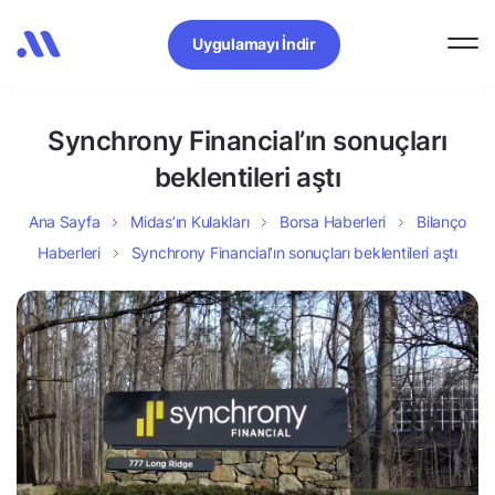
Uygulamayı İndir
Synchrony Financial’ın sonuçları
beklentileri aştı
Ana Sayfa
Midas’ın Kulakları
Borsa Haberleri
Bilanço
Haberleri
Synchrony Financial’ın sonuçları beklentileri aştı