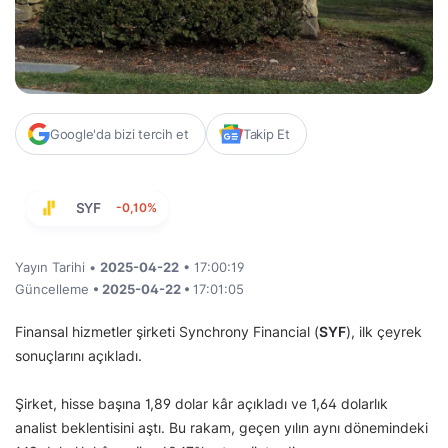
Google'da bizi tercih et
Takip Et
SYF
-0,10%
Yayın Tarihi •
2025-04-22
• 17:00:19
Güncelleme
• 2025-04-22 •
17:01:05
Finansal hizmetler şirketi Synchrony Financial (
SYF
), ilk çeyrek
sonuçlarını açıkladı.
Şirket, hisse başına 1,89 dolar kâr açıkladı ve 1,64 dolarlık
analist beklentisini aştı. Bu rakam, geçen yılın aynı dönemindeki