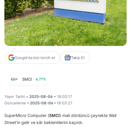
Google'da bizi tercih et
Takip Et
SMCI
6,77%
Yayın Tarihi •
2025-08-06
• 18:03:17
Güncelleme
• 2025-08-06 •
18:03:27
SuperMicro Computer (
SMCI
) mali dördüncü çeyrekte Wall
Street’in gelir ve kâr beklentilerini kaçırdı.