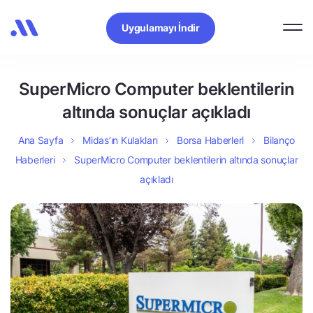
Uygulamayı İndir
SuperMicro Computer beklentilerin
altında sonuçlar açıkladı
Ana Sayfa
Midas’ın Kulakları
Borsa Haberleri
Bilanço
Haberleri
SuperMicro Computer beklentilerin altında sonuçlar
açıkladı