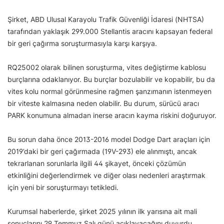
Şirket, ABD Ulusal Karayolu Trafik Güvenliği İdaresi (NHTSA)
tarafından yaklaşık 299.000 Stellantis aracını kapsayan federal
bir geri çağırma soruşturmasıyla karşı karşıya.
RQ25002 olarak bilinen soruşturma, vites değiştirme kablosu
burçlarına odaklanıyor. Bu burçlar bozulabilir ve kopabilir, bu da
vites kolu normal görünmesine rağmen şanzımanın istenmeyen
bir viteste kalmasına neden olabilir. Bu durum, sürücü aracı
PARK konumuna almadan inerse aracın kayma riskini doğuruyor.
Bu sorun daha önce 2013-2016 model Dodge Dart araçları için
2019’daki bir geri çağırmada (19V-293) ele alınmıştı, ancak
tekrarlanan sorunlarla ilgili 44 şikayet, önceki çözümün
etkinliğini değerlendirmek ve diğer olası nedenleri araştırmak
için yeni bir soruşturmayı tetikledi.
Kurumsal haberlerde, şirket 2025 yılının ilk yarısına ait mali
sonuçlarını 29 Temmuz Salı günü açıklayacağını duyurdu.