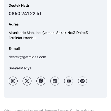
Destek Hattı
0850 241 22 41
Adres
Altunizade Mah. İnci Çıkmazı Sokak No:3 Daire:3
Üsküdar İstanbul
E-mail
destek@getmidas.com
Sosyal Medya
Yatırım hizmet ve faaliyetleri, Sermaye Piyasası Kurulu tarafından