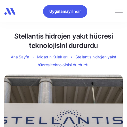
Uygulamayı İndir
Stellantis hidrojen yakıt hücresi
teknolojisini durdurdu
Ana Sayfa
Midas’ın Kulakları
Stellantis hidrojen yakıt
hücresi teknolojisini durdurdu