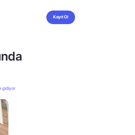
Kayıt Ol
ında
 gidiyor