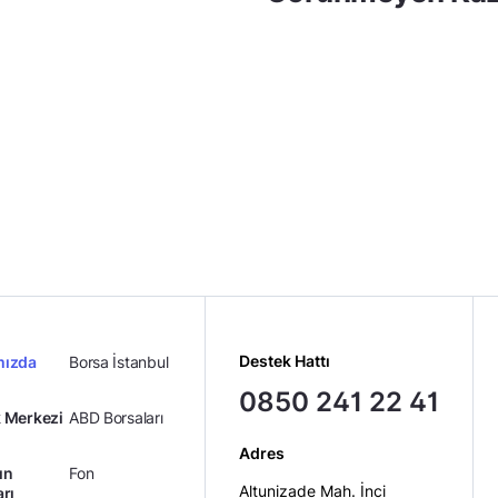
Destek Hattı
mızda
Borsa İstanbul
0850 241 22 41
 Merkezi
ABD Borsaları
Adres
ın
Fon
Altunizade Mah. İnci
arı