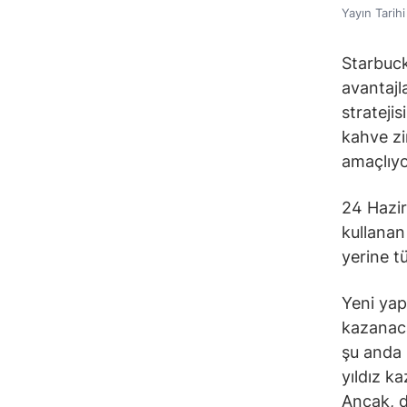
Yayın Tarih
Starbuc
avantajl
stratejis
kahve zi
amaçlıyo
24 Hazir
kullanan
yerine t
Yeni yap
kazanaca
şu anda 
yıldız k
Ancak, d