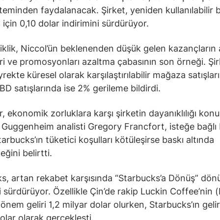
isteminden faydalanacak. Şirket, yeniden kullanılabilir
 için 0,10 dolar indirimini sürdürüyor.
iklik, Niccol’ün beklenenden düşük gelen kazançların
eri ve promosyonları azaltma çabasının son örneği. Şir
yrekte küresel olarak karşılaştırılabilir mağaza satışla
BD satışlarında ise 2% gerileme bildirdi.
er, ekonomik zorluklara karşı şirketin dayanıklılığı ko
 Guggenheim analisti Gregory Francfort, isteğe bağlı 
arbucks’ın tüketici koşulları kötüleşirse baskı altında
eğini belirtti.
s, artan rekabet karşısında “Starbucks’a Dönüş” dö
ni sürdürüyor. Özellikle Çin’de rakip Luckin Coffee’nin
önem geliri 1,2 milyar dolar olurken, Starbucks’ın geli
olar olarak gerçekleşti.