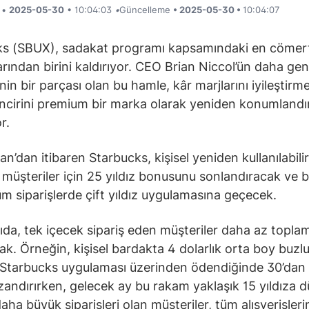
i •
2025-05-30
• 10:04:03
•
Güncelleme
• 2025-05-30 •
10:04:07
ks (SBUX), sadakat programı kapsamındaki en cömer
arından birini kaldırıyor. CEO Brian Niccol’ün daha gen
inin bir parçası olan bu hamle, kâr marjlarını iyileştirm
ncirini premium bir marka olarak yeniden konumlandı
r.
an’dan itibaren Starbucks, kişisel yeniden kullanılabili
 müşteriler için 25 yıldız bonusunu sonlandıracak ve 
üm siparişlerde çift yıldız uygulamasına geçecek.
ıda, tek içecek sipariş eden müşteriler daha az toplam
k. Örneğin, kişisel bardakta 4 dolarlık orta boy buzl
Starbucks uygulaması üzerinden ödendiğinde 30’dan 
azandırırken, gelecek ay bu rakam yaklaşık 15 yıldıza 
aha büyük siparişleri olan müşteriler, tüm alışverişleri