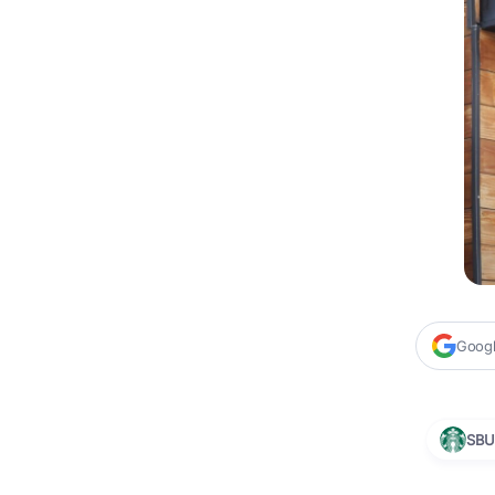
Google
SBU