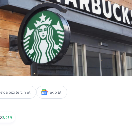
'da bizi tercih et
Takip Et
X
1,31%