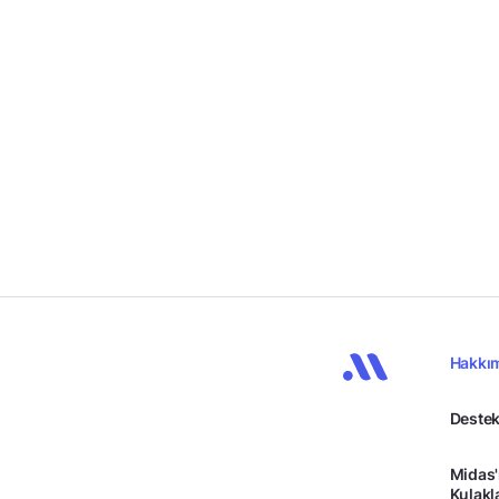
Hakkı
Destek
Midas'
Kulakl