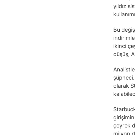
yıldız s
kullanımı
Bu değiş
indiriml
ikinci çe
düşüş, A
Analistl
şüpheci.
olarak St
kalabilec
Starbuck
girişimi
çeyrek d
milyon d