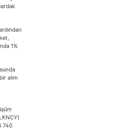
 bardak
 ardından
ket,
rında 1%
nusunda
bir alım
nüşüm
 (LKNCY)
ri 740