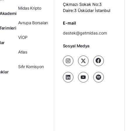
Çıkmazı Sokak No:3
Midas Kripto
Daire:3 Üsküdar İstanbul
 Akademi
Avrupa Borsaları
E-mail
Terimleri
destek@getmidas.com
VİOP
lar
Sosyal Medya
Atlas
Sıfır Komisyon
ıklar
Kredili Yatırım
Ücretler
Kariyer