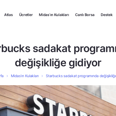
Atlas
Ücretler
Midas’ın Kulakları
Canlı Borsa
Destek
rbucks sadakat program
değişikliğe gidiyor
fa
Midas’ın Kulakları
Starbucks sadakat programında değişikliğe