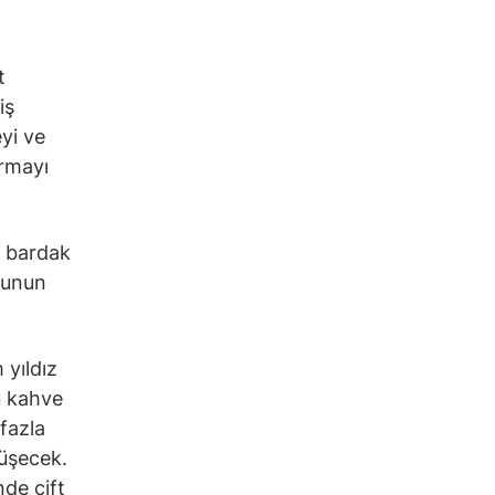
t
iş
eyi ve
rmayı
r bardak
bunun
 yıldız
u kahve
fazla
düşecek.
nde çift