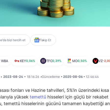
'da bizi tercih et
Takip Et
WBA
KEY
0,06%
TFC
0,39%
MO
0,50%
VZ
-2,0
i •
2023-08-24
• 18:16:26
•
Güncelleme
• 2025-08-06 •
12:46:44
sası fonları ve Hazine tahvilleri, 5%’in üzerindeki kısa
nlarıyla yüksek
temettü
hisseleri için güçlü bir rekabe
, temettü hisselerinin gücünü tamamen kaybettiği a