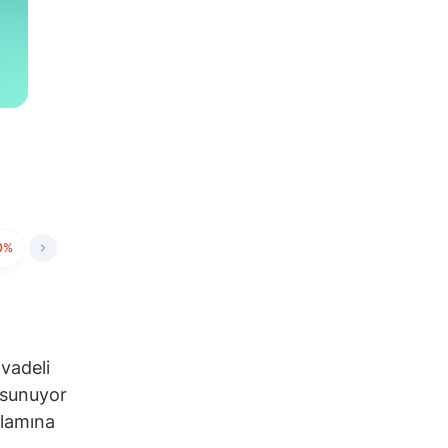
0%
 vadeli
t sunuyor
nlamına