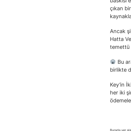
baskısı 
çıkan bi
kaynakla
Ancak şi
Hatta Ve
temettü 
Bu ara
birlikte
Key’in İk
her iki ş
ödemeleri
Burada yer ala