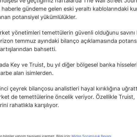
endişesi ve geçtiğimiz haftalarda The Wall Street Jour
r haberle gündeme gelen eski yeraltı kablolarındaki k
nan potansiyel yükümlülükler.
rket yönetimleri temettülerin güvenli olduğunu savını
rizon temmuz ayındaki bilanço açıklamasında potans
artışlarından bahsetti.
da Key ve Truist, bu yıl diğer bölgesel banka hisseler
 darbe alan isimlerden.
inci çeyrek bilançosu analistleri hayal kırıklığına uğrat
irket de temettülerine öncelik veriyor. Özellikle Truist,
ni rahatlıkla karşılıyor.
n bilgiler yatırım tavsiyesi içermez. Bilgi için:
Midas Sorumluluk Beyanı