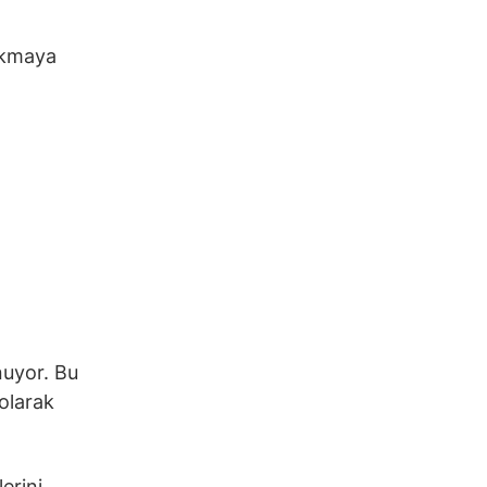
bakmaya
,
nuyor. Bu
 olarak
lerini