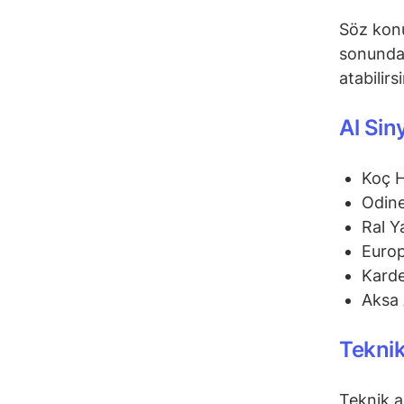
Söz konu
sonunda 
atabilirs
Al Sin
Koç 
Odine
Ral Y
Euro
Karde
Aksa 
Teknik
Teknik a