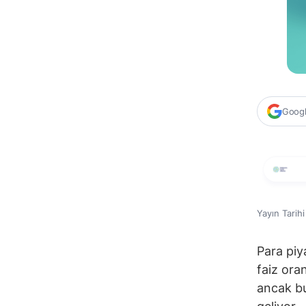
Google
Yayın Tarih
Para piya
faiz ora
ancak bu