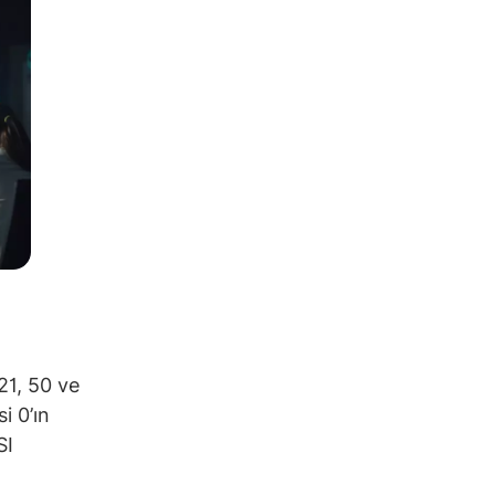
21, 50 ve
i 0’ın
SI