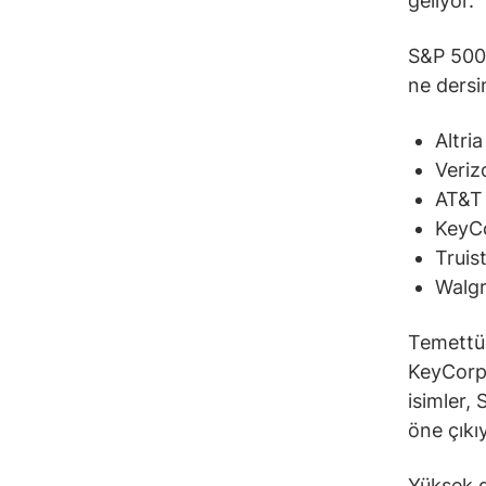
geliyor.
S&P 500’
ne dersi
Altria
Veriz
AT&T 
KeyC
Truist
Walgr
Temettül
KeyCorp 
isimler,
öne çıkı
Yüksek ge