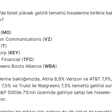
de listeli yüksek getirili temettü hisselerine birlikte 
n?
 (
MO
)
on Communications (
VZ
)
(
T
)
orp (
KEY
)
 Financial (
TFC
)
eens Boots Alliance (
WBA
)
erine baktığımızda, Altria 8,8% Verizon ve AT&T 7,9%
7,5% ve Truist ile Walgreens 7,3% temettü getirisi su
 S&P 500’de 7%’nin üzerinde getiriye sahip tek hisseler
yor.
tiriler bir miktar risk getirse de altı şirket de temettü