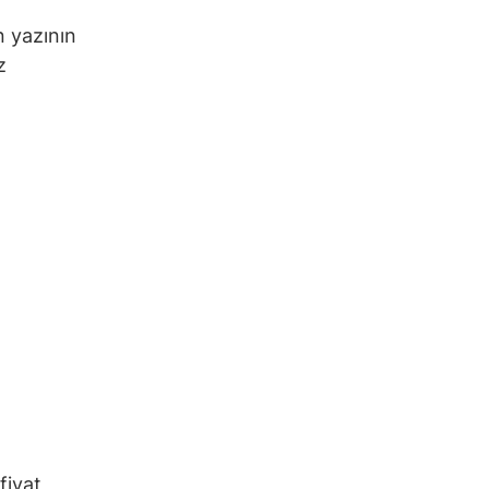
n yazının
z
fiyat