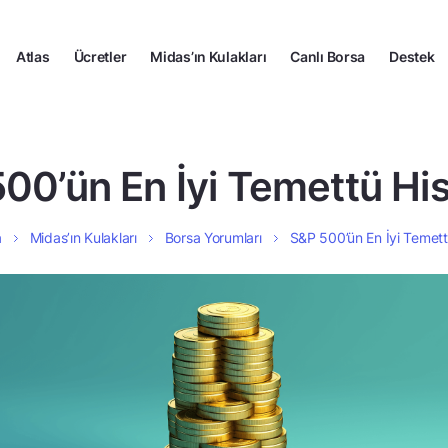
Atlas
Ücretler
Midas’ın Kulakları
Canlı Borsa
Destek
00’ün En İyi Temettü His
a
Midas’ın Kulakları
Borsa Yorumları
S&P 500’ün En İyi Temettü