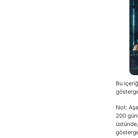
Bu içeri
gösterge
Not: Aşa
200 günl
üstünde,
gösterge