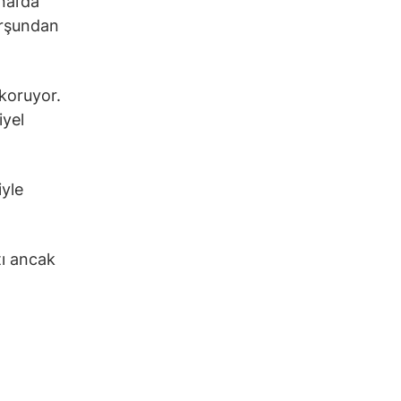
nal’da
urşundan
 koruyor.
iyel
iyle
tı ancak