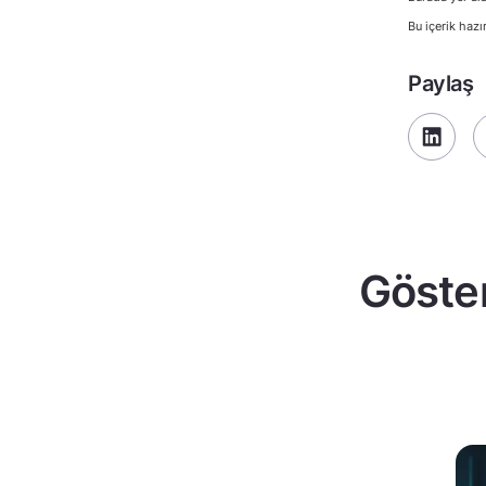
Bu içerik hazı
Paylaş
Göster