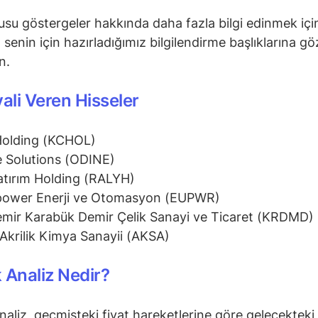
su göstergeler hakkında daha fazla bilgi edinmek içi
senin için hazırladığımız bilgilendirme başlıklarına gö
in.
yali Veren Hisseler
Holding (KCHOL)
 Solutions (ODINE)
atırım Holding (RALYH)
power Enerji ve Otomasyon (EUPWR)
mir Karabük Demir Çelik Sanayi ve Ticaret (KRDMD)
Akrilik Kimya Sanayii (AKSA)
 Analiz Nedir?
naliz, geçmişteki fiyat hareketlerine göre gelecekteki 