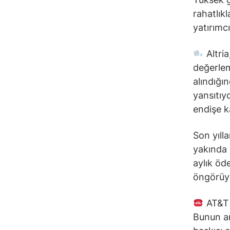
rahatlık
yatırımc
Altria
değerle
alındığın
yansıtıyo
endişe k
Son yıll
yakında 
aylık öd
öngörüy
AT&T v
Bunun ar