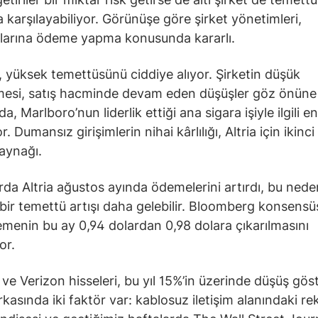
la karşılayabiliyor. Görünüşe göre şirket yönetimleri,
ılarına ödeme yapma konusunda kararlı.
, yüksek temettüsünü ciddiye alıyor. Şirketin düşük
mesi, satış hacminde devam eden düşüşler göz önüne
da, Marlboro’nun liderlik ettiği ana sigara işiyle ilgili en
r. Dumansız girişimlerin nihai kârlılığı, Altria için ikinci 
aynağı.
arda Altria ağustos ayında ödemelerini artırdı, bu nede
bir temettü artışı daha gelebilir. Bloomberg konsensü
emenin bu ay 0,94 dolardan 0,98 dolara çıkarılmasını
or.
e Verizon hisseleri, bu yıl 15%’in üzerinde düşüş göst
kasında iki faktör var: kablosuz iletişim alanındaki re