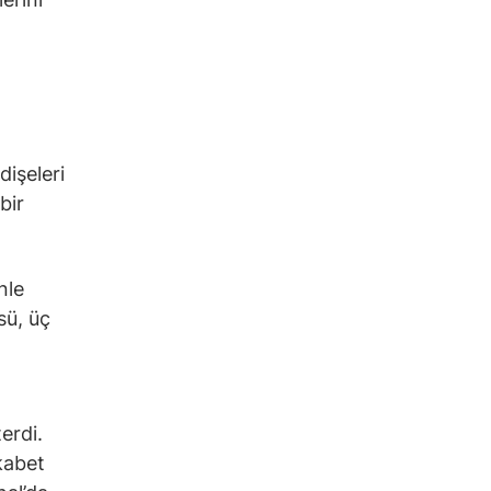
dişeleri
bir
nle
sü, üç
erdi.
kabet