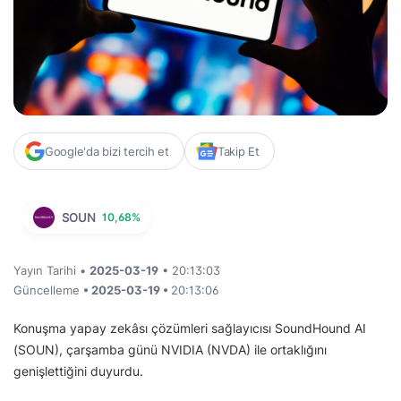
Google'da bizi tercih et
Takip Et
SOUN
10,68%
Yayın Tarihi •
2025-03-19
• 20:13:03
Güncelleme
• 2025-03-19 •
20:13:06
Konuşma yapay zekâsı çözümleri sağlayıcısı SoundHound AI
(SOUN), çarşamba günü NVIDIA (NVDA) ile ortaklığını
genişlettiğini duyurdu.