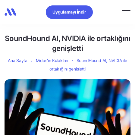
Uygulamayı İndir
SoundHound AI, NVIDIA ile ortaklığını
genişletti
Ana Sayfa
Midas’ın Kulakları
SoundHound AI, NVIDIA ile
ortaklığını genişletti