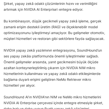
Şirket, yapay zekâ odaklı çözümlerinin hızını ve verimliliğini
artırmak için NVIDIA AI Enterprise’ı entegre ediyor.
Bu kombinasyon, düşük gecikmeli yapay zekâ işleme, gerçek
zamanlı erişim destekli üretim (RAG) ve ölçeklenebilir model
optimizasyonunu iyileştirmeyi amaçlıyor. Bu gelişmeler otomotiv,
müşteri hizmetleri ve restoran gibi sektörlere fayda sağlayacak.
NVIDIA yapay zekâ yazılımının entegrasyonu, SoundHound’un
ses yapay zekâsı platformunda önemli iyileştirmeler sağladı.
Önemli gelişmeler arasında, yanıt gecikmesini büyük ölçüde
azaltan konteynerleştirilmiş çıkarım için NVIDIA NIM mikro
hizmetlerinin kullanılması ve yapay zekâ odaklı etkileşimlerde
bağlama duyarlı erişimi geliştiren NeMo Retriever mikro
hizmetleri yer alıyor.
SoundHound AI’ın NVIDIA’nın NIM ve NeMo mikro hizmetlerini
NVIDIA AI Enterprise çerçevesi içinde entegre etmesiyle şirket,
daha hızlı ve daha uygun fiyatlı yapay zekâ çözümleri