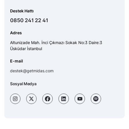
Destek Hattı
0850 241 22 41
Adres
Altunizade Mah. İnci Çıkmazı Sokak No:3 Daire:3
Üsküdar İstanbul
E-mail
destek@getmidas.com
Sosyal Medya