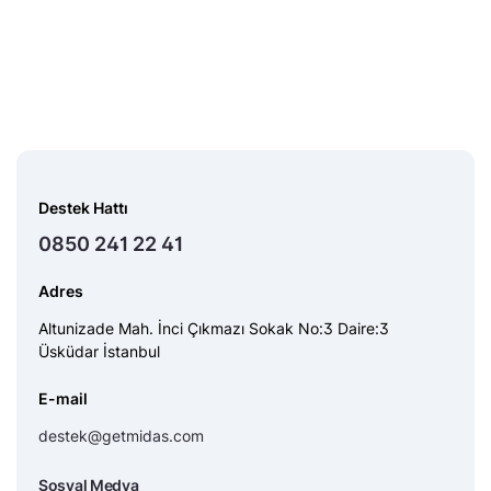
Destek Hattı
0850 241 22 41
Adres
Altunizade Mah. İnci Çıkmazı Sokak No:3 Daire:3
Üsküdar İstanbul
E-mail
destek@getmidas.com
Sosyal Medya