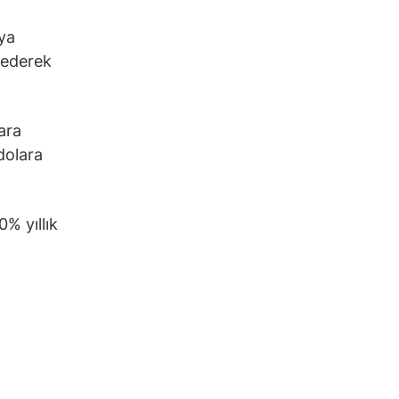
ya
 ederek
lara
dolara
% yıllık