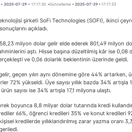
i •
2025-07-29
• 17:17:30
•
Güncelleme
• 2025-07-29 •
17:17:33
eknolojisi şirketi SoFi Technologies (SOFI), ikinci çey
sonuçlarını açıkladı.
858,23 milyon dolar gelir elde ederek 801,49 milyon dol
ahminlerini aştı. Hisse başına düzeltilmiş kâr ise 0,08 
erçekleşti ve 0,06 dolarlık beklentinin üzerinde geldi.
elir, geçen yılın aynı dönemine göre 44% artarken, ü
irler 72% yükseldi. Üye sayısı yıllık bazda 34% artışla 1
ürün sayısı ise 34% artışla 17,1 milyona ulaştı.
yrek boyunca 8,8 milyar dolar tutarında kredi kullandır
krediler 66%, öğrenci kredileri 35% ve konut kredileri 9
kişisel kredilerde yıllıklandırılmış zarar yazma oranı 3
eriledi.