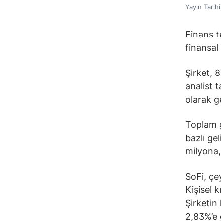
Yayın Tarih
Finans t
finansal 
Şirket, 
analist t
olarak g
Toplam g
bazlı gel
milyona, 
SoFi, çe
Kişisel 
Şirketin 
2,83%’e g