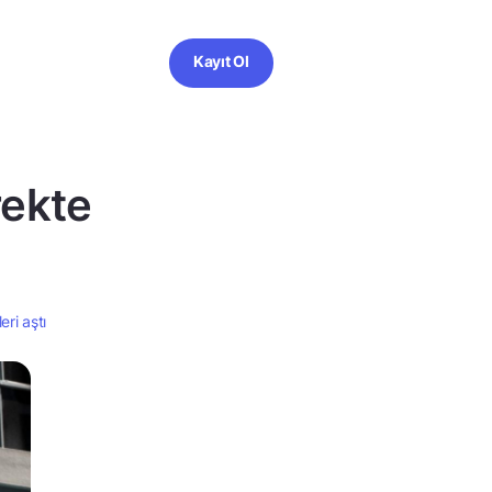
Kayıt Ol
rekte
eri aştı