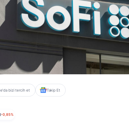
'da bizi tercih et
Takip Et
I
-0,85%