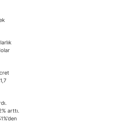
rek
arlık
dolar
cret
1,7
dı.
2% arttı.
,31%’den