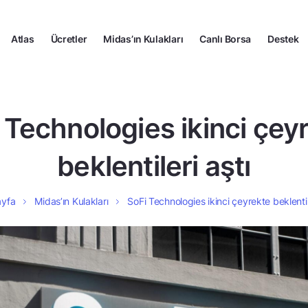
Atlas
Ücretler
Midas’ın Kulakları
Canlı Borsa
Destek
 Technologies ikinci çey
beklentileri aştı
ayfa
Midas’ın Kulakları
SoFi Technologies ikinci çeyrekte beklentil