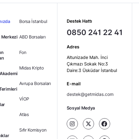
Destek Hattı
mızda
Borsa İstanbul
0850 241 22 41
 Merkezi
ABD Borsaları
Adres
ın
Fon
Altunizade Mah. İnci
arı
Çıkmazı Sokak No:3
Midas Kripto
Daire:3 Üsküdar İstanbul
 Akademi
Avrupa Borsaları
E-mail
Terimleri
destek@getmidas.com
VİOP
lar
Sosyal Medya
Atlas
Sıfır Komisyon
ıklar