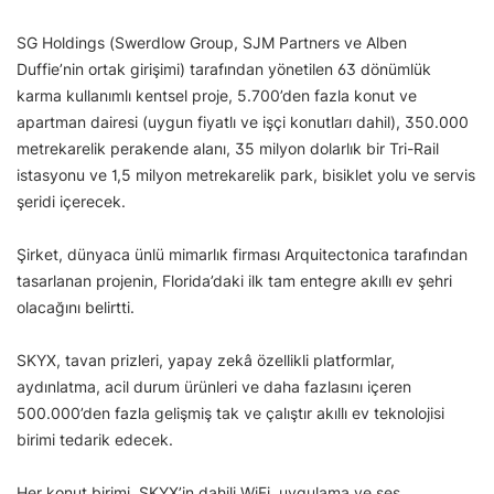
SG Holdings (Swerdlow Group, SJM Partners ve Alben
Duffie’nin ortak girişimi) tarafından yönetilen 63 dönümlük
karma kullanımlı kentsel proje, 5.700’den fazla konut ve
apartman dairesi (uygun fiyatlı ve işçi konutları dahil), 350.000
metrekarelik perakende alanı, 35 milyon dolarlık bir Tri-Rail
istasyonu ve 1,5 milyon metrekarelik park, bisiklet yolu ve servis
şeridi içerecek.
Şirket, dünyaca ünlü mimarlık firması Arquitectonica tarafından
tasarlanan projenin, Florida’daki ilk tam entegre akıllı ev şehri
olacağını belirtti.
SKYX, tavan prizleri, yapay zekâ özellikli platformlar,
aydınlatma, acil durum ürünleri ve daha fazlasını içeren
500.000’den fazla gelişmiş tak ve çalıştır akıllı ev teknolojisi
birimi tedarik edecek.
Her konut birimi, SKYX’in dahili WiFi, uygulama ve ses