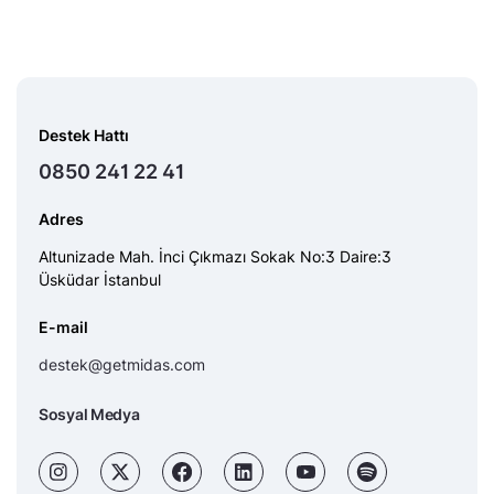
Destek Hattı
0850 241 22 41
Adres
Altunizade Mah. İnci Çıkmazı Sokak No:3 Daire:3
Üsküdar İstanbul
E-mail
destek@getmidas.com
Sosyal Medya