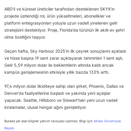
ABD’li ve küresel üreticiler tarafından desteklenen SKYX’in
projede üstlendiği rol, ürün yükseltmeleri, abonelikler ve
platform entegrasyonları yoluyla uzun vadeli yinelenen gelir
stratejisini destekliyor. Proje, Florida’da türünün ilk akıllı ev şehri
olma özelliğini taşıyor.
Geçen hafta, Sky Harbour 2025’in ilk çeyrek sonuçlarını açıkladı
ve hisse başına 19 sent zarar açıklayarak tahminleri 1 sent aştı.
Gelir 5,59 milyon dolar ile beklentilerin altında kaldı ancak
kampüs genişlemesinin etkisiyle yıllık bazda 133% arttı.
97,4 milyon dolar likiditeye sahip olan şirket, Phoenix, Dallas ve
Denver’da faaliyetlerine başladı ve yakında yeni açılışlar
yapacak. Seattle, Hillsboro ve Stewart’taki yeni uzun vadeli
kiralamalar, ulusal hangar ağını genişletiyor.
Burada yer alan bilgiler yatırım tavsiyesi içermez. Bilgi için:
Midas Sorumluluk
Beyanı