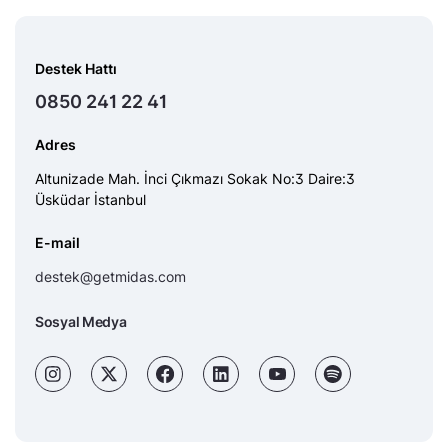
Destek Hattı
0850 241 22 41
Adres
Altunizade Mah. İnci Çıkmazı Sokak No:3 Daire:3
Üsküdar İstanbul
E-mail
destek@getmidas.com
Sosyal Medya