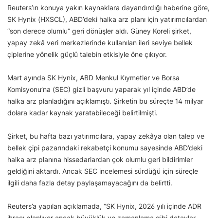
Reuters’ın konuya yakın kaynaklara dayandırdığı haberine göre,
SK Hynix (HXSCL), ABD’deki halka arz planı için yatırımcılardan
“son derece olumlu” geri dönüşler aldı. Güney Koreli şirket,
yapay zekâ veri merkezlerinde kullanılan ileri seviye bellek
çiplerine yönelik güçlü talebin etkisiyle öne çıkıyor.
Mart ayında SK Hynix, ABD Menkul Kıymetler ve Borsa
Komisyonu’na (SEC) gizli başvuru yaparak yıl içinde ABD’de
halka arz planladığını açıklamıştı. Şirketin bu süreçte 14 milyar
dolara kadar kaynak yaratabileceği belirtilmişti.
Şirket, bu hafta bazı yatırımcılara, yapay zekâya olan talep ve
bellek çipi pazarındaki rekabetçi konumu sayesinde ABD’deki
halka arz planına hissedarlardan çok olumlu geri bildirimler
geldiğini aktardı. Ancak SEC incelemesi sürdüğü için süreçle
ilgili daha fazla detay paylaşamayacağını da belirtti.
Reuters’a yapılan açıklamada, “SK Hynix, 2026 yılı içinde ADR
ihracı planlıyor ancak büyüklük ve zamanlama gibi detaylar