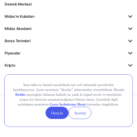
Destek Merkezi
Midas'ın Kulakları
Midas Akademi
Borsa Terimleri
Piyasalar
Kripto
Ayrıcalıklar
Kişisel Verilerin
Gizlilik
Yasal
Çerez
Korunması
Politikası
Duyurular
Ayarları
© 2026 Midas Finansal Teknolojiler A.Ş. Tüm hakları saklıdır.