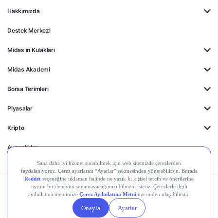
Hakkımızda
Destek Merkezi
Midas'ın Kulakları
Midas Akademi
Borsa Terimleri
Piyasalar
Kripto
Ayrıcalıklar
Kişisel Verilerin
Gizlilik
Yasal
Çerez
Korunması
Politikası
Duyurular
Ayarları