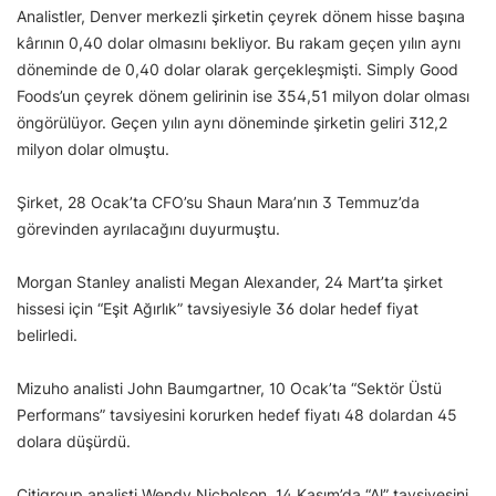
Analistler, Denver merkezli şirketin çeyrek dönem hisse başına
kârının 0,40 dolar olmasını bekliyor. Bu rakam geçen yılın aynı
döneminde de 0,40 dolar olarak gerçekleşmişti. Simply Good
Foods’un çeyrek dönem gelirinin ise 354,51 milyon dolar olması
öngörülüyor. Geçen yılın aynı döneminde şirketin geliri 312,2
milyon dolar olmuştu.
Şirket, 28 Ocak’ta CFO’su Shaun Mara’nın 3 Temmuz’da
görevinden ayrılacağını duyurmuştu.
Morgan Stanley analisti Megan Alexander, 24 Mart’ta şirket
hissesi için “Eşit Ağırlık” tavsiyesiyle 36 dolar hedef fiyat
belirledi.
Mizuho analisti John Baumgartner, 10 Ocak’ta “Sektör Üstü
Performans” tavsiyesini korurken hedef fiyatı 48 dolardan 45
dolara düşürdü.
Citigroup analisti Wendy Nicholson, 14 Kasım’da “Al” tavsiyesini