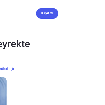
Kayıt Ol
eyrekte
ileri aştı