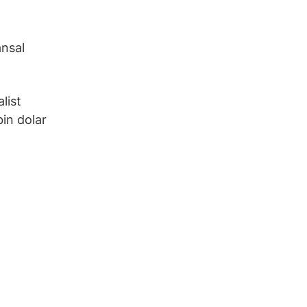
ansal
list
bin dolar