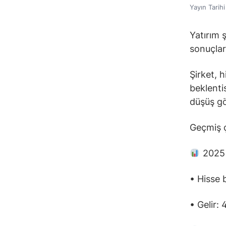
Yayın Tarih
Yatırım 
sonuçları
Şirket, h
beklenti
düşüş gö
Geçmiş ç
2025 m
• Hisse 
• Gelir: