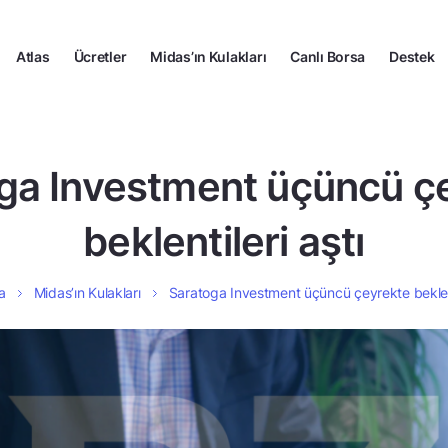
Atlas
Ücretler
Midas’ın Kulakları
Canlı Borsa
Destek
ga Investment üçüncü ç
beklentileri aştı
a
Midas’ın Kulakları
Saratoga Investment üçüncü çeyrekte beklent