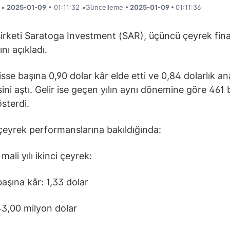
i •
2025-01-09
• 01:11:32
•
Güncelleme
• 2025-01-09 •
01:11:36
şirketi Saratoga Investment (SAR), üçüncü çeyrek fin
nı açıkladı.
isse başına 0,90 dolar kâr elde etti ve 0,84 dolarlık ana
sini aştı. Gelir ise geçen yılın aynı dönemine göre 461 
sterdi.
eyrek performanslarına bakıldığında:
ali yılı ikinci çeyrek:
başına kâr: 1,33 dolar
 43,00 milyon dolar