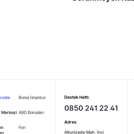
Destek Hattı
mızda
Borsa İstanbul
0850 241 22 41
 Merkezi
ABD Borsaları
Adres
ın
Fon
Altunizade Mah. İnci
arı