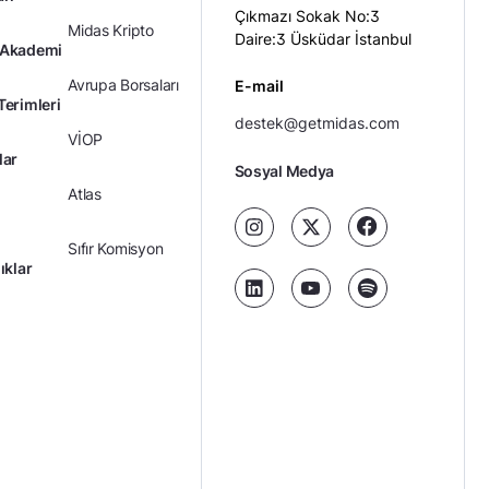
Çıkmazı Sokak No:3
Midas Kripto
Daire:3 Üsküdar İstanbul
 Akademi
Avrupa Borsaları
E-mail
Terimleri
destek@getmidas.com
VİOP
lar
Sosyal Medya
Atlas
Sıfır Komisyon
ıklar
Kredili Yatırım
Ücretler
Kariyer