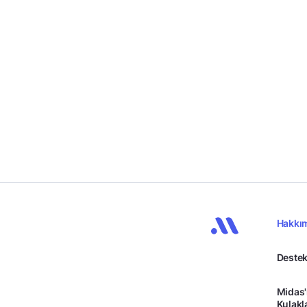
Hakkı
Destek
Midas'
Kulakl