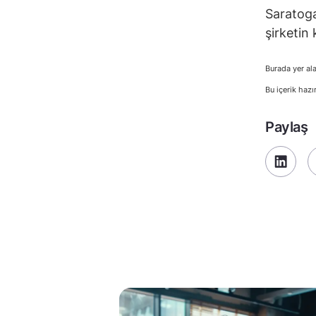
Saratoga
şirketin 
Burada yer ala
Bu içerik hazı
Paylaş