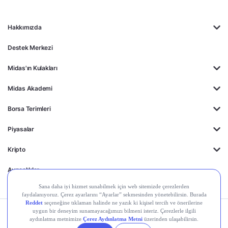
Hakkımızda
Destek Merkezi
Midas'ın Kulakları
Midas Akademi
Borsa Terimleri
Piyasalar
Kripto
Ayrıcalıklar
Kişisel Verilerin
Gizlilik
Yasal
Çerez
Korunması
Politikası
Duyurular
Ayarları