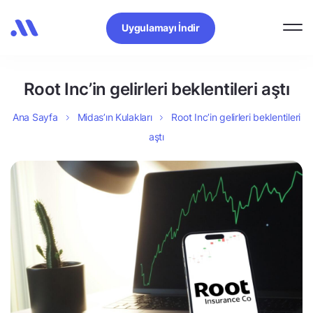
Uygulamayı İndir
Root Inc’in gelirleri beklentileri aştı
Ana Sayfa
Midas’ın Kulakları
Root Inc’in gelirleri beklentileri
aştı