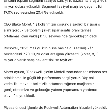
Şirketin toplam segment faaliyet kârı, yıllık bazda 1% artışla 408
milyon dolara yükseldi. Segment faaliyet marjı ise geçen yılki
19,0% seviyesinden 20,4%’e yükseldi.
CEO Blake Moret, “İş kollarımızın çoğunda sağlıklı bir sipariş
alımı gördük ve toplam şirket sipariş/satış oranı tarihsel
ortalaması olan yaklaşık 1,0 seviyesinde gerçekleşti.” dedi.
Rockwell, 2025 mali yılı için hisse başına düzeltilmiş kâr
beklentisini 9,20-10,20 dolar aralığına yükseltti. Şirket, 8,10
milyar dolarlık satış beklentisini ise teyit etti.
Moret ayrıca, “Rockwell İşletim Modeli tarafından tanımlanan net
odaklanma ile güçlü bir performans sergiliyoruz. Yapısal
verimlilik, mevcut belirsizlik ortamına rağmen marjlarımızı
genişletmemize ve geleceğe yatırım yapmamıza yardımcı
oluyor.” diye ekledi.
Piyasa öncesi işlemlerde Rockwell Automation hisseleri yükseldi.