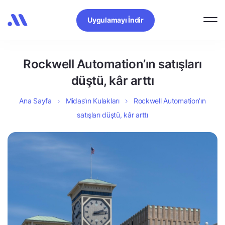
Uygulamayı İndir
Rockwell Automation’ın satışları
düştü, kâr arttı
Ana Sayfa
Midas’ın Kulakları
Rockwell Automation’ın
satışları düştü, kâr arttı