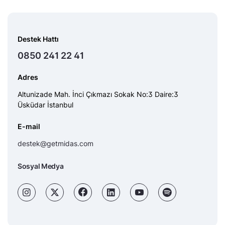
Destek Hattı
0850 241 22 41
Adres
Altunizade Mah. İnci Çıkmazı Sokak No:3 Daire:3
Üsküdar İstanbul
E-mail
destek@getmidas.com
Sosyal Medya