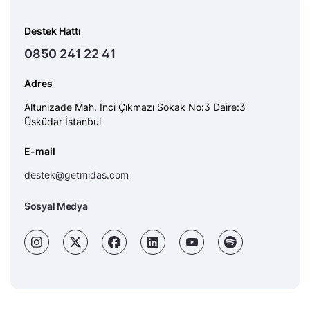
Destek Hattı
0850 241 22 41
Adres
Altunizade Mah. İnci Çıkmazı Sokak No:3 Daire:3
Üsküdar İstanbul
E-mail
destek@getmidas.com
Sosyal Medya