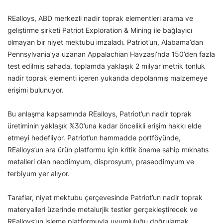
REalloys, ABD merkezli nadir toprak elementleri arama ve
geliştirme şirketi Patriot Exploration & Mining ile bağlayıcı
olmayan bir niyet mektubu imzaladı. Patriot’un, Alabama’dan
Pennsylvania’ya uzanan Appalachian Havzası’nda 150’den fazla
test edilmiş sahada, toplamda yaklaşık 2 milyar metrik tonluk
nadir toprak elementi içeren yukarıda depolanmış malzemeye
erişimi bulunuyor.
Bu anlaşma kapsamında REalloys, Patriot’un nadir toprak
üretiminin yaklaşık %30’una kadar öncelikli erişim hakkı elde
etmeyi hedefliyor. Patriot’un hammadde portföyünde,
REalloys’un ara ürün platformu için kritik öneme sahip mıknatıs
metalleri olan neodimyum, disprosyum, praseodimyum ve
terbiyum yer alıyor.
Taraflar, niyet mektubu çerçevesinde Patriot’un nadir toprak
materyalleri üzerinde metalurjik testler gerçekleştirecek ve
REalloys’un işleme platformuyla uyumluluğu doğrulamak