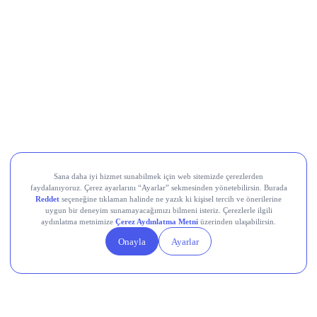
Al Sinyali Veren Hisseler
Koç Holding (KCHOL)
Odine Solutions (ODINE)
Ral Yatırım Holding (RALYH)
Europower Enerji ve Otomasyon (EUPWR)
Kardemir Karabük Demir Çelik Sanayi ve Ticaret (KRDMD)
Aksa Akrilik Kimya Sanayii (AKSA)
Teknik Analiz Nedir?