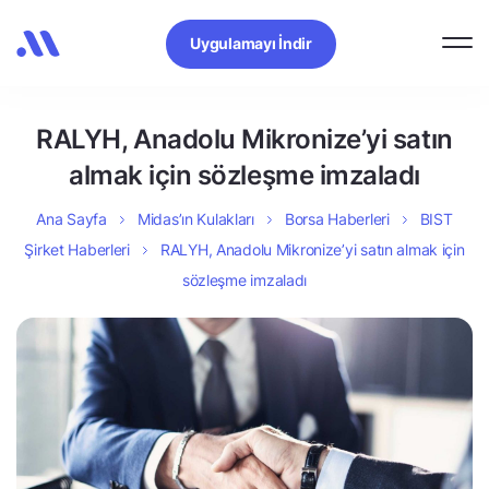
Uygulamayı İndir
RALYH, Anadolu Mikronize’yi satın
almak için sözleşme imzaladı
Ana Sayfa
Midas’ın Kulakları
Borsa Haberleri
BIST
Şirket Haberleri
RALYH, Anadolu Mikronize’yi satın almak için
sözleşme imzaladı