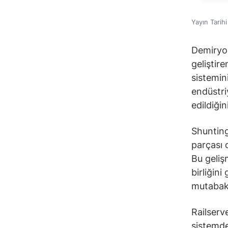
Yayın Tarih
Demiryol
geliştir
sistemin
endüstri
edildiğin
Shunting
parçası 
Bu geliş
birliğin
mutabaka
Railserv
sistemde