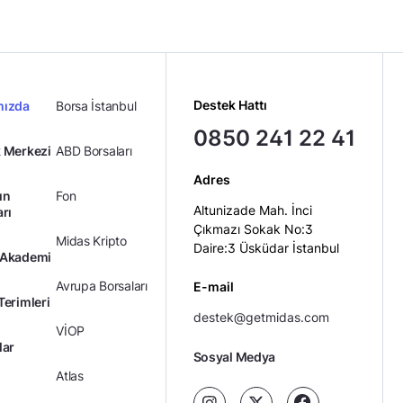
Destek Hattı
mızda
Borsa İstanbul
0850 241 22 41
 Merkezi
ABD Borsaları
Adres
ın
Fon
Altunizade Mah. İnci
arı
Çıkmazı Sokak No:3
Midas Kripto
Daire:3 Üsküdar İstanbul
 Akademi
Avrupa Borsaları
E-mail
Terimleri
destek@getmidas.com
VİOP
lar
Sosyal Medya
Atlas