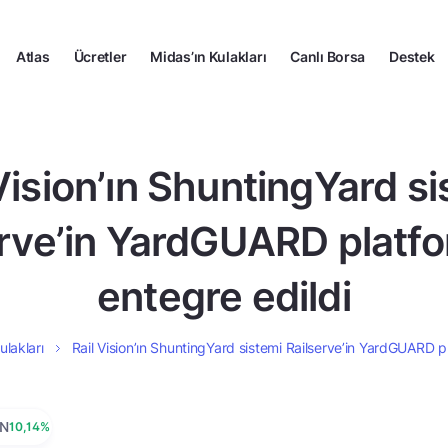
Atlas
Ücretler
Midas’ın Kulakları
Canlı Borsa
Destek
Vision’ın ShuntingYard s
erve’in YardGUARD platf
entegre edildi
ulakları
Rail Vision’ın ShuntingYard sistemi Railserve’in YardGUARD p
SN
10,14%