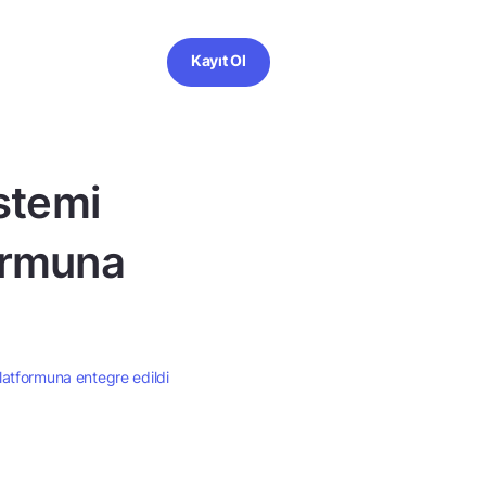
Kayıt Ol
istemi
ormuna
latformuna entegre edildi