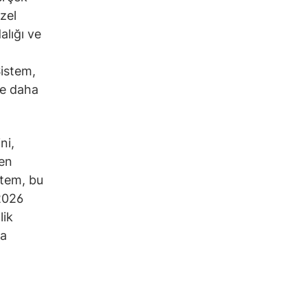
zel
alığı ve
Sistem,
de daha
ni,
len
stem, bu
2026
lik
la