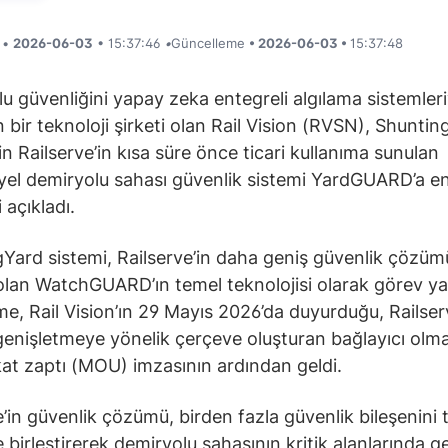
i •
2026-06-03
• 15:37:46
•
Güncelleme
• 2026-06-03 •
15:37:48
u güvenliğini yapay zeka entegreli algılama sistemleri
en bir teknoloji şirketi olan Rail Vision (RVSN), Shunti
in Railserve’in kısa süre önce ticari kullanıma sunulan
yel demiryolu sahası güvenlik sistemi YardGUARD’a e
i açıkladı.
Yard sistemi, Railserve’in daha geniş güvenlik çözüm
olan WatchGUARD’ın temel teknolojisi olarak görev ya
me, Rail Vision’ın 29 Mayıs 2026’da duyurduğu, Railserv
i genişletmeye yönelik çerçeve oluşturan bağlayıcı ol
t zaptı (MOU) imzasının ardından geldi.
e’in güvenlik çözümü, birden fazla güvenlik bileşenini t
 birleştirerek demiryolu sahasının kritik alanlarında g