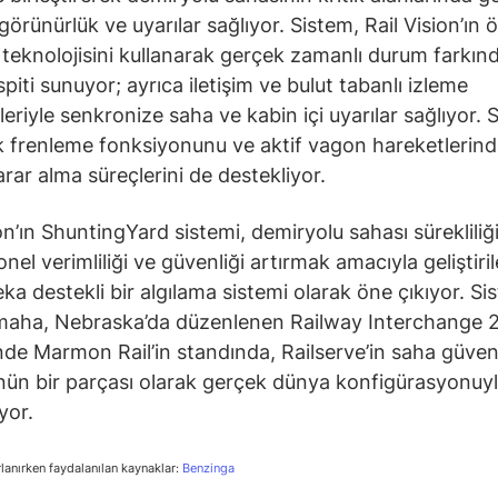
örünürlük ve uyarılar sağlıyor. Sistem, Rail Vision’ın ö
 teknolojisini kullanarak gerçek zamanlı durum farkınd
piti sunuyor; ayrıca iletişim ve bulut tabanlı izleme
leriyle senkronize saha ve kabin içi uyarılar sağlıyor. 
 frenleme fonksiyonunu ve aktif vagon hareketlerin
karar alma süreçlerini de destekliyor.
on’ın ShuntingYard sistemi, demiryolu sahası sürekliliği
nel verimliliği ve güvenliği artırmak amacıyla geliştiri
ka destekli bir algılama sistemi olarak öne çıkıyor. Si
maha, Nebraska’da düzenlenen Railway Interchange 
inde Marmon Rail’in standında, Railserve’in saha güven
n bir parçası olarak gerçek dünya konfigürasyonuy
yor.
rlanırken faydalanılan kaynaklar:
Benzinga