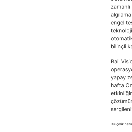
zamanlı g
algılama
engel tes
teknoloji
otomatik
bilinçli 
Rail Visi
operasyo
yapay ze
hafta O
etkinliğ
çözümünü
sergileni
Bu içerik hazı