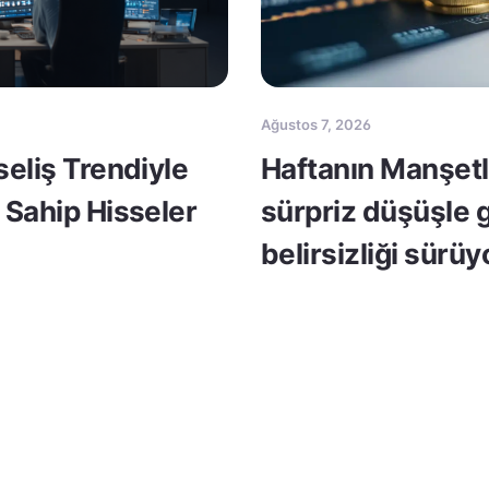
Ağustos 7, 2026
seliş Trendiyle
Haftanın Manşetle
 Sahip Hisseler
sürpriz düşüşle 
belirsizliği sürüy