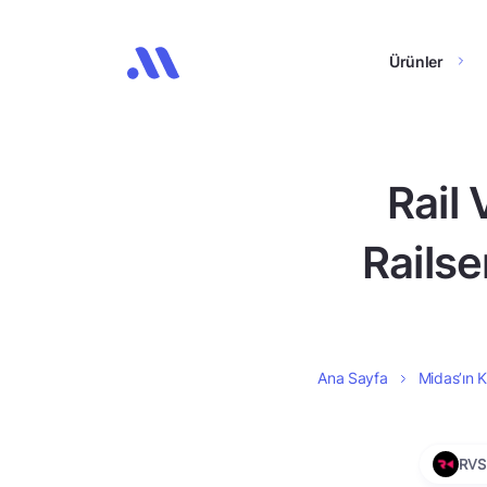
Ürünler
Rail 
Rails
Ana Sayfa
Midas’ın K
RV