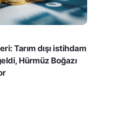
ri: Tarım dışı istihdam
geldi, Hürmüz Boğazı
or