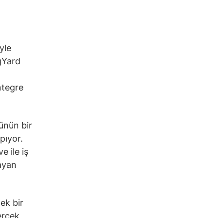
yle
ngYard
ntegre
ünün bir
pıyor.
e ile iş
mayan
ek bir
erçek