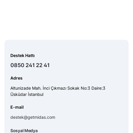
Destek Hattı
0850 241 22 41
Adres
Altunizade Mah. İnci Çıkmazı Sokak No:3 Daire:3
Üsküdar İstanbul
E-mail
destek@getmidas.com
Sosyal Medya