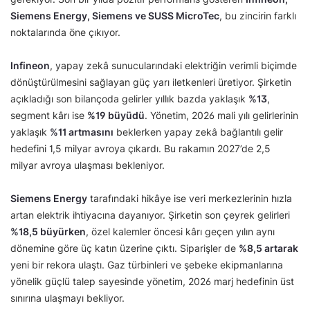
Siemens Energy, Siemens ve SUSS MicroTec
, bu zincirin farklı
noktalarında öne çıkıyor.
Infineon
, yapay zekâ sunucularındaki elektriğin verimli biçimde
dönüştürülmesini sağlayan güç yarı iletkenleri üretiyor. Şirketin
açıkladığı son bilançoda gelirler yıllık bazda yaklaşık
%13
,
segment kârı ise
%19 büyüdü
. Yönetim, 2026 mali yılı gelirlerinin
yaklaşık
%11 artmasını
beklerken yapay zekâ bağlantılı gelir
hedefini 1,5 milyar avroya çıkardı. Bu rakamın 2027’de 2,5
milyar avroya ulaşması bekleniyor.
Siemens Energy
tarafındaki hikâye ise veri merkezlerinin hızla
artan elektrik ihtiyacına dayanıyor. Şirketin son çeyrek gelirleri
%18,5 büyürken
, özel kalemler öncesi kârı geçen yılın aynı
dönemine göre üç katın üzerine çıktı. Siparişler de
%8,5 artarak
yeni bir rekora ulaştı. Gaz türbinleri ve şebeke ekipmanlarına
yönelik güçlü talep sayesinde yönetim, 2026 marj hedefinin üst
sınırına ulaşmayı bekliyor.