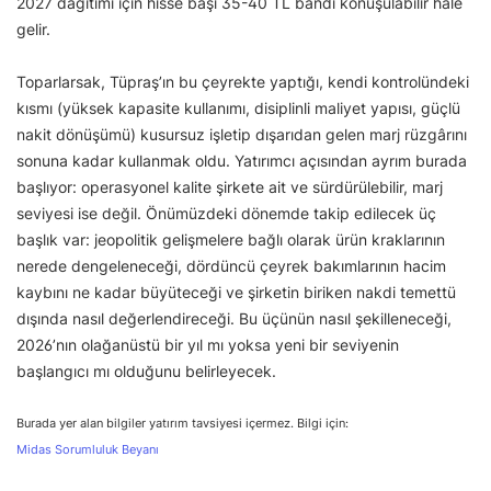
2027 dağıtımı için hisse başı 35-40 TL bandı konuşulabilir hale
gelir.
Toparlarsak, Tüpraş’ın bu çeyrekte yaptığı, kendi kontrolündeki
kısmı (yüksek kapasite kullanımı, disiplinli maliyet yapısı, güçlü
nakit dönüşümü) kusursuz işletip dışarıdan gelen marj rüzgârını
sonuna kadar kullanmak oldu. Yatırımcı açısından ayrım burada
başlıyor: operasyonel kalite şirkete ait ve sürdürülebilir, marj
seviyesi ise değil. Önümüzdeki dönemde takip edilecek üç
başlık var: jeopolitik gelişmelere bağlı olarak ürün kraklarının
nerede dengeleneceği, dördüncü çeyrek bakımlarının hacim
kaybını ne kadar büyüteceği ve şirketin biriken nakdi temettü
dışında nasıl değerlendireceği. Bu üçünün nasıl şekilleneceği,
2026’nın olağanüstü bir yıl mı yoksa yeni bir seviyenin
başlangıcı mı olduğunu belirleyecek.
Burada yer alan bilgiler yatırım tavsiyesi içermez. Bilgi için:
Midas Sorumluluk Beyanı