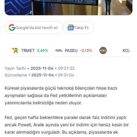
Google'da bizi tercih et
Takip Et
TRMET
2,65%
PASEU
-2,13%
KOZAA
Yayın Tarihi •
2025-11-04
• 09:27:32
Güncelleme
• 2025-11-04 •
09:31:04
Küresel piyasalarda güçlü teknoloji bilançoları hisse bazlı
ayrışmaları sağlasa da Fed yetkililerinin açıklamaları
yatırımcılarda belirsizliğe neden oluyor.
Fed, geçen hafta beklentilere paralel olarak faiz indirimi yaptı
ancak Powell, Aralık ayında yeni bir indirim için henüz kesin bir
karar alınmadığını vurguladı. Bu açıklama, piyasalarda ek