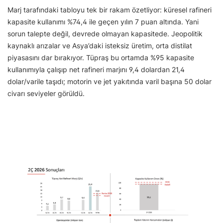
Marj tarafındaki tabloyu tek bir rakam özetliyor: küresel rafineri
kapasite kullanımı %74,4 ile geçen yılın 7 puan altında. Yani
sorun talepte değil, devrede olmayan kapasitede. Jeopolitik
kaynaklı arızalar ve Asya’daki isteksiz üretim, orta distilat
piyasasını dar bırakıyor. Tüpraş bu ortamda %95 kapasite
kullanımıyla çalışıp net rafineri marjını 9,4 dolardan 21,4
dolar/varile taşıdı; motorin ve jet yakıtında varil başına 50 dolar
civarı seviyeler görüldü.