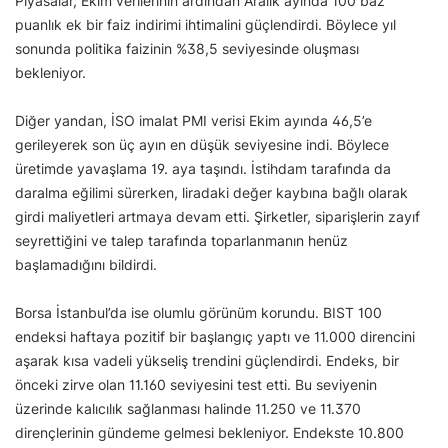
Piyasalar, Ekim verilerinin ardından Aralık ayında 100 baz
puanlık ek bir faiz indirimi ihtimalini güçlendirdi. Böylece yıl
sonunda politika faizinin %38,5 seviyesinde oluşması
bekleniyor.
Diğer yandan, İSO imalat PMI verisi Ekim ayında 46,5’e
gerileyerek son üç ayın en düşük seviyesine indi. Böylece
üretimde yavaşlama 19. aya taşındı. İstihdam tarafında da
daralma eğilimi sürerken, liradaki değer kaybına bağlı olarak
girdi maliyetleri artmaya devam etti. Şirketler, siparişlerin zayıf
seyrettiğini ve talep tarafında toparlanmanın henüz
başlamadığını bildirdi.
Borsa İstanbul’da ise olumlu görünüm korundu. BIST 100
endeksi haftaya pozitif bir başlangıç yaptı ve 11.000 direncini
aşarak kısa vadeli yükseliş trendini güçlendirdi. Endeks, bir
önceki zirve olan 11.160 seviyesini test etti. Bu seviyenin
üzerinde kalıcılık sağlanması halinde 11.250 ve 11.370
dirençlerinin gündeme gelmesi bekleniyor. Endekste 10.800