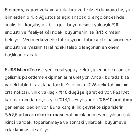
Siemens
, yapay zekâyı fabrikalara ve fiziksel dünyaya taşıyan
isimlerden biri. 6 Ağustos’ta açıklanacak bilanço öncesinde
analistler, karşılaştırılabilir gelir büyümesinin yaklaşık
%8
,
endüstriyel faaliyet kârındaki büyümenin ise
%13
olmasını
bekliyor. Veri merkezi elektrifikasyonu, fabrika otomasyonu ve
endüstriyel yazılım tarafındaki talep bilançonun en önemli
başlıkları olacak.
SUSS MicroTec
ise yeni nesil yapay zekâ çiplerinde kullanılan
gelişmiş paketleme ekipmanlarını üretiyor. Ancak burada kısa
vadeli tablo biraz daha farklı. Yönetimin 2026 gelir tahmininin
orta noktası, yıllık yaklaşık
%10 düşüşe
işaret ediyor. Faaliyet
kar marjının da geçen yılki %13,1 seviyesinden
%8–10 aralığına
gerilemesi bekleniyor. Buna karşılık ilk çeyrekte siparişlerin
%69,5 artarak rekor kırması
, yatırımcıların mevcut yıldan çok
ikinci yarıdaki toparlanmaya ve sonraki yıllardaki büyümeye
odaklanmasını sağlıyor.