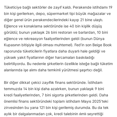
Tüketiciye bağlı sektörler de zayıf kaldı. Perakende istihdamı 19
bin kişi gerilerken, depo, süpermarket tipi büyük mağazalar ve
diğer genel ürün perakendecilerindeki kayıp 21 bine ulaştı.
Eğlence ve konaklama sektöründe ise 40 bin kişilik düşüş
görüldü; bunun yaklaşık 26 bini restoran ve barlardan, 10 bini
eğlence ve rekreasyon faaliyetlerinden geldi (bunun Dünya
Kupasının bitişiyle ilgili olması muhtemel). Fed’in son Beige Book
raporunda tüketicilerin fiyatlara daha duyarlı hale geldiği ve
yüksek yakıt fiyatlarının diğer harcamaları baskıladığı
belirtiliyordu. Bu nedenle şirketlerin özellikle isteğe bağlı tüketim
alanlarında işe alımı daha temkinli yürütmesi şaşırtıcı değil.
Bir diğer dikkat çekici zayıflık finans sektöründe. İstihdam
temmuzda 14 bin kişi daha azalırken, bunun yaklaşık 9 bini
kredi faaliyetlerinden, 7 bini sigorta şirketlerinden geldi. Daha
önemlisi finans sektöründeki toplam istihdam Mayıs 2025’teki
zirvesinden bu yana 121 bin kişi gerilemiş durumda. Bu da tek
aylık bir dalgalanmadan çok, kredi talebinin ılımlı seyrettiği