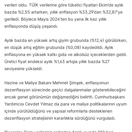
verileri oldu. TÜİK verilerine göre tüketici fiyatları Ekim’de aylık
bazda %2,55 artarken, yıllık enflasyon %33,29’dan %32,87’ye
geriledi. Böylece Mayıs 2024’ten bu yana ilk kez yıllık
enflasyonda düşüş yaşandı.
Aylık bazda en yüksek artış giyim grubunda (%12,4) görülürken,
en düşük artış eğitim grubunda (%0,08) kaydedildi. Aylık
enflasyona en yüksek katkı gıda ve alkolsüz içeceklerden geldi.
Üretici fiyat endeksi aylık %1,63 artışla yıllık bazda %27
seviyesine yükseldi.
Hazine ve Maliye Bakanı Mehmet Şimşek, enflasyonun
dezenflasyon sürecinde geçici dalgalanmalar gösterebileceğini
ancak genel görünümün değişmediğini belirtti. Cumhurbaşkanı
Yardımcısı Cevdet Yılmaz da para ve maliye politikalarının uyum
içinde yürütüldüğünü ve yapısal reformlarla desteklenen
dezenflasyon stratejisinin kararlılıkla sürdüğünü vurguladı.