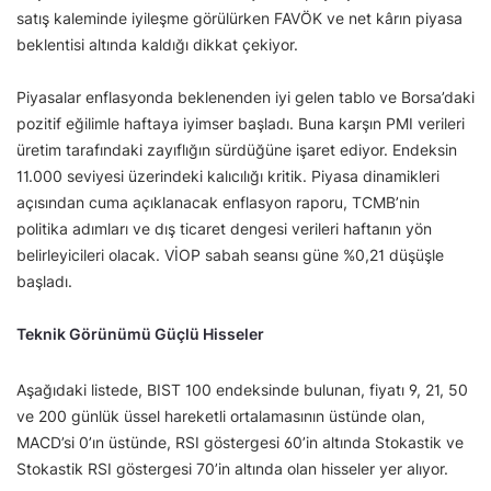
satış kaleminde iyileşme görülürken FAVÖK ve net kârın piyasa
beklentisi altında kaldığı dikkat çekiyor.
Piyasalar enflasyonda beklenenden iyi gelen tablo ve Borsa’daki
pozitif eğilimle haftaya iyimser başladı. Buna karşın PMI verileri
üretim tarafındaki zayıflığın sürdüğüne işaret ediyor. Endeksin
11.000 seviyesi üzerindeki kalıcılığı kritik. Piyasa dinamikleri
açısından cuma açıklanacak enflasyon raporu, TCMB’nin
politika adımları ve dış ticaret dengesi verileri haftanın yön
belirleyicileri olacak. VİOP sabah seansı güne %0,21 düşüşle
başladı.
Teknik Görünümü Güçlü Hisseler
Aşağıdaki listede, BIST 100 endeksinde bulunan, fiyatı 9, 21, 50
ve 200 günlük üssel hareketli ortalamasının üstünde olan,
MACD’si 0’ın üstünde, RSI göstergesi 60’in altında Stokastik ve
Stokastik RSI göstergesi 70’in altında olan hisseler yer alıyor.