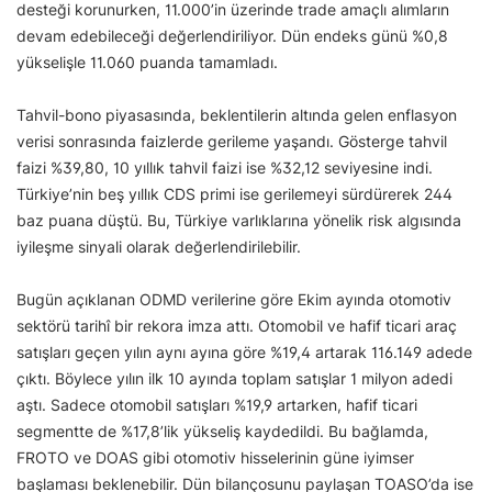
desteği korunurken, 11.000’in üzerinde trade amaçlı alımların
devam edebileceği değerlendiriliyor. Dün endeks günü %0,8
yükselişle 11.060 puanda tamamladı.
Tahvil-bono piyasasında, beklentilerin altında gelen enflasyon
verisi sonrasında faizlerde gerileme yaşandı. Gösterge tahvil
faizi %39,80, 10 yıllık tahvil faizi ise %32,12 seviyesine indi.
Türkiye’nin beş yıllık CDS primi ise gerilemeyi sürdürerek 244
baz puana düştü. Bu, Türkiye varlıklarına yönelik risk algısında
iyileşme sinyali olarak değerlendirilebilir.
Bugün açıklanan ODMD verilerine göre Ekim ayında otomotiv
sektörü tarihî bir rekora imza attı. Otomobil ve hafif ticari araç
satışları geçen yılın aynı ayına göre %19,4 artarak 116.149 adede
çıktı. Böylece yılın ilk 10 ayında toplam satışlar 1 milyon adedi
aştı. Sadece otomobil satışları %19,9 artarken, hafif ticari
segmentte de %17,8’lik yükseliş kaydedildi. Bu bağlamda,
FROTO ve DOAS gibi otomotiv hisselerinin güne iyimser
başlaması beklenebilir. Dün bilançosunu paylaşan TOASO’da ise