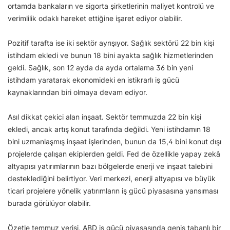
ortamda bankaların ve sigorta şirketlerinin maliyet kontrolü ve
verimlilik odaklı hareket ettiğine işaret ediyor olabilir.
Pozitif tarafta ise iki sektör ayrışıyor. Sağlık sektörü 22 bin kişi
istihdam ekledi ve bunun 18 bini ayakta sağlık hizmetlerinden
geldi. Sağlık, son 12 ayda da ayda ortalama 36 bin yeni
istihdam yaratarak ekonomideki en istikrarlı iş gücü
kaynaklarından biri olmaya devam ediyor.
Asıl dikkat çekici alan inşaat. Sektör temmuzda 22 bin kişi
ekledi, ancak artış konut tarafında değildi. Yeni istihdamın 18
bini uzmanlaşmış inşaat işlerinden, bunun da 15,4 bini konut dışı
projelerde çalışan ekiplerden geldi. Fed de özellikle yapay zekâ
altyapısı yatırımlarının bazı bölgelerde enerji ve inşaat talebini
desteklediğini belirtiyor. Veri merkezi, enerji altyapısı ve büyük
ticari projelere yönelik yatırımların iş gücü piyasasına yansıması
burada görülüyor olabilir.
Özetle temmuz verisi, ABD iş gücü piyasasında geniş tabanlı bir