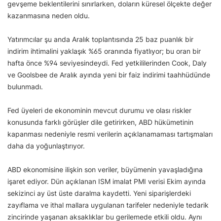
gevşeme beklentilerini sınırlarken, doların küresel ölçekte değer
kazanmasına neden oldu.
Yatırımcılar şu anda Aralık toplantısında 25 baz puanlık bir
indirim ihtimalini yaklaşık %65 oranında fiyatlıyor; bu oran bir
hafta önce %94 seviyesindeydi. Fed yetkililerinden Cook, Daly
ve Goolsbee de Aralık ayında yeni bir faiz indirimi taahhüdünde
bulunmadı.
Fed üyeleri de ekonominin mevcut durumu ve olası riskler
konusunda farklı görüşler dile getirirken, ABD hükümetinin
kapanması nedeniyle resmi verilerin açıklanamaması tartışmaları
daha da yoğunlaştırıyor.
ABD ekonomisine ilişkin son veriler, büyümenin yavaşladığına
işaret ediyor. Dün açıklanan ISM imalat PMI verisi Ekim ayında
sekizinci ay üst üste daralma kaydetti. Yeni siparişlerdeki
zayıflama ve ithal mallara uygulanan tarifeler nedeniyle tedarik
zincirinde yaşanan aksaklıklar bu gerilemede etkili oldu. Aynı