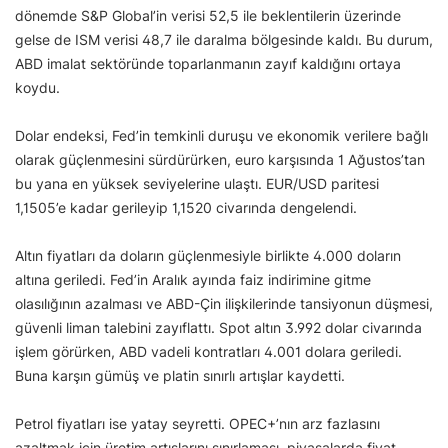
dönemde S&P Global’in verisi 52,5 ile beklentilerin üzerinde
gelse de ISM verisi 48,7 ile daralma bölgesinde kaldı. Bu durum,
ABD imalat sektöründe toparlanmanın zayıf kaldığını ortaya
koydu.
Dolar endeksi, Fed’in temkinli duruşu ve ekonomik verilere bağlı
olarak güçlenmesini sürdürürken, euro karşısında 1 Ağustos’tan
bu yana en yüksek seviyelerine ulaştı. EUR/USD paritesi
1,1505’e kadar gerileyip 1,1520 civarında dengelendi.
Altın fiyatları da doların güçlenmesiyle birlikte 4.000 doların
altına geriledi. Fed’in Aralık ayında faiz indirimine gitme
olasılığının azalması ve ABD-Çin ilişkilerinde tansiyonun düşmesi,
güvenli liman talebini zayıflattı. Spot altın 3.992 dolar civarında
işlem görürken, ABD vadeli kontratları 4.001 dolara geriledi.
Buna karşın gümüş ve platin sınırlı artışlar kaydetti.
Petrol fiyatları ise yatay seyretti. OPEC+’nın arz fazlasını
azaltmak için üretim artışlarını sınırlaması, piyasalarda fiyat