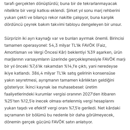
tarafı gerçekten dönüştürdü; buna bir de tekrarlanmayacak
nitelikte bir vergi katkısı eklendi. Şirket yıl sonu marj rehberini
yukarı çekti ve bilanço rekor nakitle çalışıyor, buna karşılık
dördüncü çeyrek bakım takvimi tabloyu dengeleyen bir unsur.
Sürprizin iki ayrı kaynağı var ve bunları ayırmak önemli. Birincisi
tamamen operasyonel: 54,3 milyar TL’lik FAVÖK (Faiz,
Amortisman ve Vergi Öncesi Kâr) beklentiyi %39 aşarken, ürün
marjlarının varsayımların üzerinde gerçekleşmesiyle FAVÖK marjı
bir yıl önceki %7,6’lık rakamdan %14,1’e çıktı, yani neredeyse
ikiye katlandı. 386,4 milyar TL’lik satış gelirinin konsensüse
yakın seyretmesi, ayrışmanın tamamen kârlılıktan geldiğini
gösteriyor. İkinci kaynak ise muhasebesel: üretim
faaliyetlerindeki kurumlar vergisi oranının 2027’den itibaren
%25’ten %12,5’e inecek olması ertelenmiş vergi hesaplarını
yukarı taşıdı ve efektif vergi oranı %7,5’e geriledi. Net kârdaki
sıçramanın bir bölümü bu nedenle bir daha görülmeyecek,
dönemin gerçek gücünü FAVÖK satırı anlatıyor.