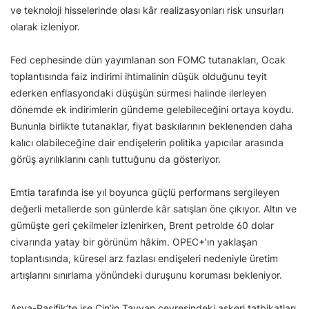
ve teknoloji hisselerinde olası kâr realizasyonları risk unsurları
olarak izleniyor.
Fed cephesinde dün yayımlanan son FOMC tutanakları, Ocak
toplantısında faiz indirimi ihtimalinin düşük olduğunu teyit
ederken enflasyondaki düşüşün sürmesi halinde ilerleyen
dönemde ek indirimlerin gündeme gelebileceğini ortaya koydu.
Bununla birlikte tutanaklar, fiyat baskılarının beklenenden daha
kalıcı olabileceğine dair endişelerin politika yapıcılar arasında
görüş ayrılıklarını canlı tuttuğunu da gösteriyor.
Emtia tarafında ise yıl boyunca güçlü performans sergileyen
değerli metallerde son günlerde kâr satışları öne çıkıyor. Altın ve
gümüşte geri çekilmeler izlenirken, Brent petrolde 60 dolar
civarında yatay bir görünüm hâkim. OPEC+’ın yaklaşan
toplantısında, küresel arz fazlası endişeleri nedeniyle üretim
artışlarını sınırlama yönündeki duruşunu koruması bekleniyor.
Asya-Pasifik’te ise Çin’in Tayvan çevresindeki askeri tatbikatları