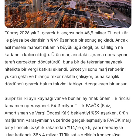
Tüpraş 2026 yılı 2. çeyrek bilançosunda 45,9 milyar TL net kâr
ile piyasa beklentisinin %49 üzerinde bir sonuç açıkladı. Ancak
asıl mesele manşet rakamın büyüklüğü değil, bu kârlılığın ne
kadarının kalıcı olduğu. Ürün marjlarındaki sıçrama operasyonel
tarafı gerçekten dönüştürdü; buna bir de tekrarlanmayacak
nitelikte bir vergi katkısı eklendi. Şirket yıl sonu marj rehberini
yukarı çekti ve bilanço rekor nakitle çalışıyor, buna karşılık
dördüncü çeyrek bakım takvimi tabloyu dengeleyen bir unsur.
Sürprizin iki ayrı kaynağı var ve bunları ayırmak önemli. Birincisi
tamamen operasyonel: 54,3 milyar TL’lik FAVÖK (Faiz,
Amortisman ve Vergi Öncesi Kâr) beklentiyi %39 aşarken, ürün
marjlarının varsayımların üzerinde gerçekleşmesiyle FAVÖK marjı
bir yıl önceki %7,6’lık rakamdan %14,1’e çıktı, yani neredeyse
ikiye katlandı. 386,4 milyar TL’lik satış gelirinin konsensüse