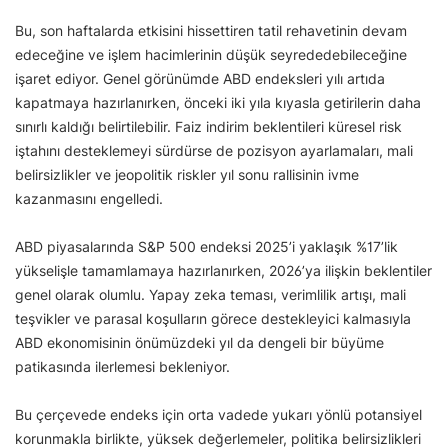
Bu, son haftalarda etkisini hissettiren tatil rehavetinin devam
edeceğine ve işlem hacimlerinin düşük seyrededebileceğine
işaret ediyor. Genel görünümde ABD endeksleri yılı artıda
kapatmaya hazırlanırken, önceki iki yıla kıyasla getirilerin daha
sınırlı kaldığı belirtilebilir. Faiz indirim beklentileri küresel risk
iştahını desteklemeyi sürdürse de pozisyon ayarlamaları, mali
belirsizlikler ve jeopolitik riskler yıl sonu rallisinin ivme
kazanmasını engelledi.
ABD piyasalarında S&P 500 endeksi 2025’i yaklaşık %17’lik
yükselişle tamamlamaya hazırlanırken, 2026’ya ilişkin beklentiler
genel olarak olumlu. Yapay zeka teması, verimlilik artışı, mali
teşvikler ve parasal koşulların görece destekleyici kalmasıyla
ABD ekonomisinin önümüzdeki yıl da dengeli bir büyüme
patikasında ilerlemesi bekleniyor.
Bu çerçevede endeks için orta vadede yukarı yönlü potansiyel
korunmakla birlikte, yüksek değerlemeler, politika belirsizlikleri