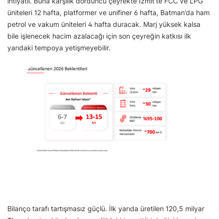
ihtiyatlı. Buna karşılık dördüncü çeyrekte İzmit’te FCC ve LPG
üniteleri 12 hafta, platformer ve unifiner 6 hafta, Batman’da ham
petrol ve vakum üniteleri 4 hafta duracak. Marj yüksek kalsa
bile işlenecek hacim azalacağı için son çeyreğin katkısı ilk
yarıdaki tempoya yetişmeyebilir.
Bilanço tarafı tartışmasız güçlü. İlk yarıda üretilen 120,5 milyar