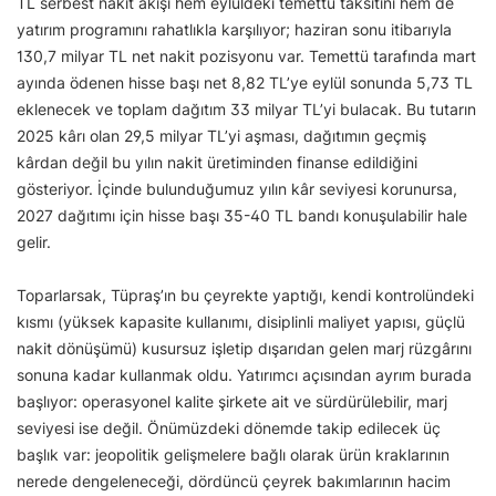
TL serbest nakit akışı hem eylüldeki temettü taksitini hem de
yatırım programını rahatlıkla karşılıyor; haziran sonu itibarıyla
130,7 milyar TL net nakit pozisyonu var. Temettü tarafında mart
ayında ödenen hisse başı net 8,82 TL’ye eylül sonunda 5,73 TL
eklenecek ve toplam dağıtım 33 milyar TL’yi bulacak. Bu tutarın
2025 kârı olan 29,5 milyar TL’yi aşması, dağıtımın geçmiş
kârdan değil bu yılın nakit üretiminden finanse edildiğini
gösteriyor. İçinde bulunduğumuz yılın kâr seviyesi korunursa,
2027 dağıtımı için hisse başı 35-40 TL bandı konuşulabilir hale
gelir.
Toparlarsak, Tüpraş’ın bu çeyrekte yaptığı, kendi kontrolündeki
kısmı (yüksek kapasite kullanımı, disiplinli maliyet yapısı, güçlü
nakit dönüşümü) kusursuz işletip dışarıdan gelen marj rüzgârını
sonuna kadar kullanmak oldu. Yatırımcı açısından ayrım burada
başlıyor: operasyonel kalite şirkete ait ve sürdürülebilir, marj
seviyesi ise değil. Önümüzdeki dönemde takip edilecek üç
başlık var: jeopolitik gelişmelere bağlı olarak ürün kraklarının
nerede dengeleneceği, dördüncü çeyrek bakımlarının hacim