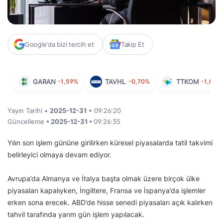
Google'da bizi tercih et
Takip Et
GARAN
-1,59%
TAVHL
-0,70%
TTKOM
-1,02%
Yayın Tarihi •
2025-12-31
• 09:26:20
Güncelleme
• 2025-12-31 •
09:26:35
Yılın son işlem gününe girilirken küresel piyasalarda tatil takvimi
belirleyici olmaya devam ediyor.
Avrupa’da Almanya ve İtalya başta olmak üzere birçok ülke
piyasaları kapalıyken, İngiltere, Fransa ve İspanya’da işlemler
erken sona erecek. ABD’de hisse senedi piyasaları açık kalırken
tahvil tarafında yarım gün işlem yapılacak.