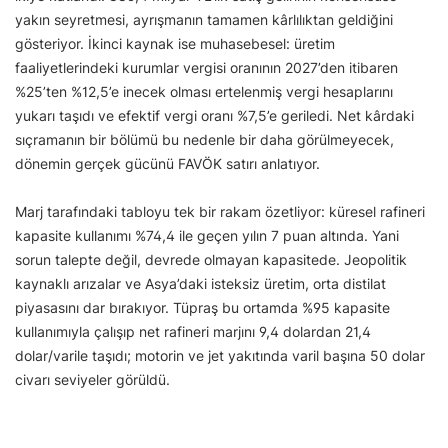
yakın seyretmesi, ayrışmanın tamamen kârlılıktan geldiğini
gösteriyor. İkinci kaynak ise muhasebesel: üretim
faaliyetlerindeki kurumlar vergisi oranının 2027’den itibaren
%25’ten %12,5’e inecek olması ertelenmiş vergi hesaplarını
yukarı taşıdı ve efektif vergi oranı %7,5’e geriledi. Net kârdaki
sıçramanın bir bölümü bu nedenle bir daha görülmeyecek,
dönemin gerçek gücünü FAVÖK satırı anlatıyor.
Marj tarafındaki tabloyu tek bir rakam özetliyor: küresel rafineri
kapasite kullanımı %74,4 ile geçen yılın 7 puan altında. Yani
sorun talepte değil, devrede olmayan kapasitede. Jeopolitik
kaynaklı arızalar ve Asya’daki isteksiz üretim, orta distilat
piyasasını dar bırakıyor. Tüpraş bu ortamda %95 kapasite
kullanımıyla çalışıp net rafineri marjını 9,4 dolardan 21,4
dolar/varile taşıdı; motorin ve jet yakıtında varil başına 50 dolar
civarı seviyeler görüldü.