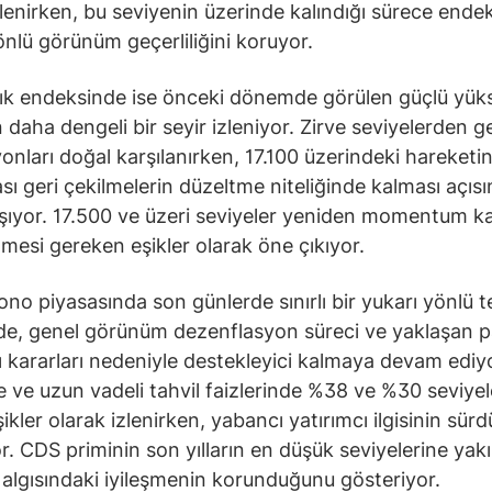
zlenirken, bu seviyenin üzerinde kalındığı sürece ende
önlü görünüm geçerliliğini koruyor.
ık endeksinde ise önceki dönemde görülen güçlü yüks
 daha dengeli bir seyir izleniyor. Zirve seviyelerden g
yonları doğal karşılanırken, 17.100 üzerindeki hareketi
ı geri çekilmelerin düzeltme niteliğinde kalması açıs
ıyor. 17.500 ve üzeri seviyeler yeniden momentum k
enmesi gereken eşikler olarak öne çıkıyor.
ono piyasasında son günlerde sınırlı bir yukarı yönlü t
de, genel görünüm dezenflasyon süreci ve yaklaşan p
sı kararları nedeniyle destekleyici kalmaya devam ediy
 ve uzun vadeli tahvil faizlerinde %38 ve %30 seviyel
ikler olarak izlenirken, yabancı yatırımcı ilgisinin sür
r. CDS priminin son yılların en düşük seviyelerine yakı
k algısındaki iyileşmenin korunduğunu gösteriyor.