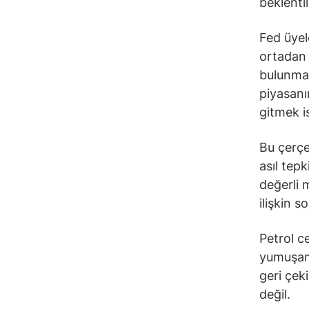
beklenti
Fed üyel
ortadan 
bulunmad
piyasanı
gitmek i
Bu çerçe
asıl tepk
değerli m
ilişkin s
Petrol c
yumuşama
geri çek
değil.