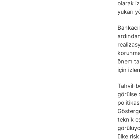
olarak i
yukarı y
Bankacıl
ardından
realizas
korunmas
önem taş
için izl
Tahvil-b
görülse 
politika
Gösterge
teknik eş
görülüyo
ülke ris