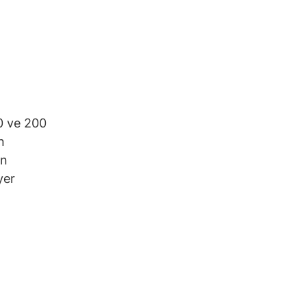
50 ve 200
n
in
yer