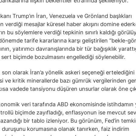
ankalarına ilişkin beklentiler etrafında şekilleniyor.
anı Trump’ın İran, Venezuela ve Grönland başlıkları
n verdiği mesajlar küresel haber akışını domine ederk
ın bu söylemlere verdiği tepkinin sınırlı kaldığı görülü
önemde tarife kararlarına karşı geliştirilen “bekle-gör
nın, yatırımcı davranışlarında bir tür bağışıklık yarattı
n sert biçimde bozulmasını engellediği söylenebilir.
 son olarak İran’a yönelik askeri seçeneği ertelediğini
si ve kritik minerallerde bazı gümrük vergilerinden ge
kısa vadede tansiyonu düşüren unsurlar olarak öne çık
onomik veri tarafında ABD ekonomisinde istihdamın
rollü biçimde zayıfladığı, enflasyonun ise mevcut sev
 kazandığı bir tablo izleniyor. Bu görünüm, Fed’in temki
 duruşunu korumasına olanak tanırken, faiz indirim