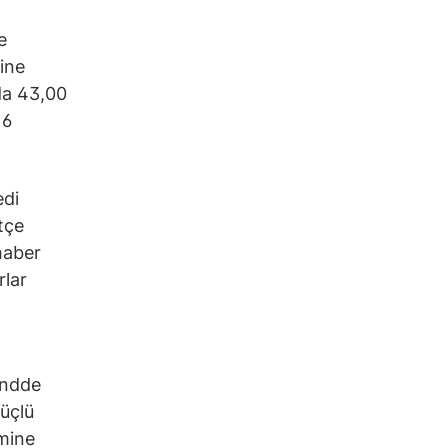
e
ine
rda 43,00
16
edi
tçe
 haber
rlar
rendde
güçlü
emine