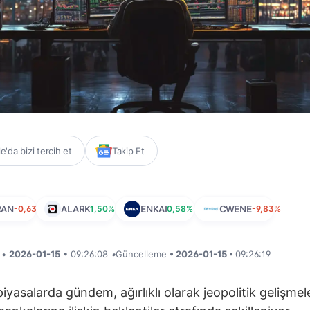
'da bizi tercih et
Takip Et
RAN
-0,63%
ALARK
1,50%
ENKAI
0,58%
CWENE
-9,83%
i •
2026-01-15
• 09:26:08
•
Güncelleme
• 2026-01-15 •
09:26:19
piyasalarda gündem, ağırlıklı olarak jeopolitik gelişmel