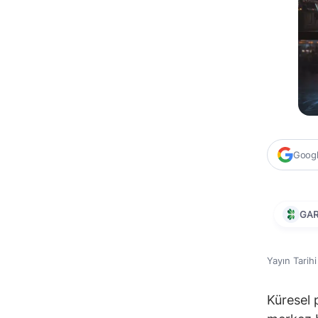
Google
GA
Yayın Tarih
Küresel 