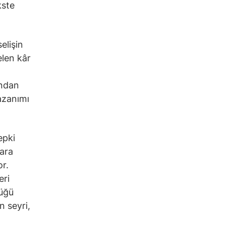
kste
elişin
elen kâr
n
ından
azanımı
epki
ara
or.
eri
düğü
n seyri,