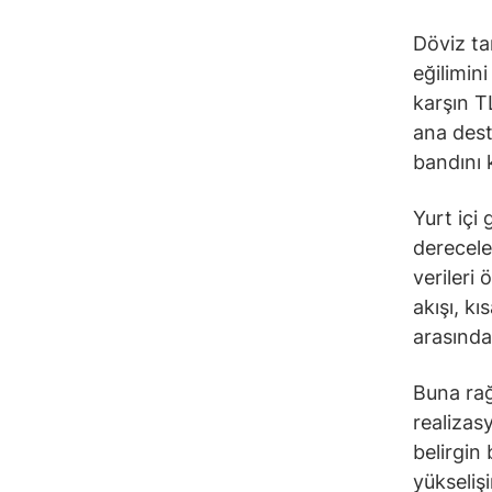
Döviz ta
eğilimin
karşın T
ana dest
bandını 
Yurt içi
derecele
verileri 
akışı, k
arasında
Buna rağ
realizasy
belirgin
yükseliş