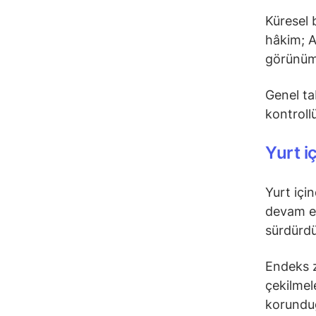
Küresel b
hâkim; AB
görünüm 
Genel ta
kontrollü
Yurt i
Yurt içi
devam ed
sürdürd
Endeks z
çekilmel
korunduğ