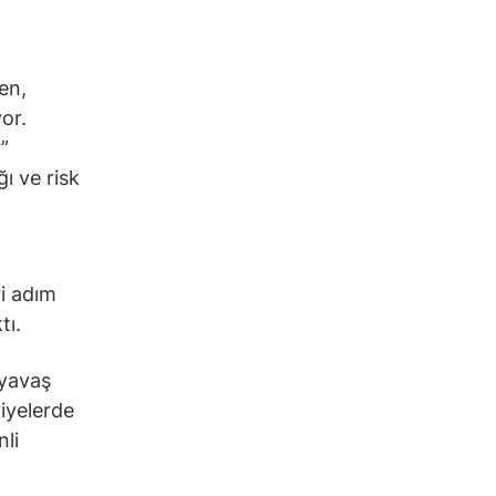
en,
yor.
”
ğı ve risk
ri adım
tı.
 yavaş
iyelerde
nli