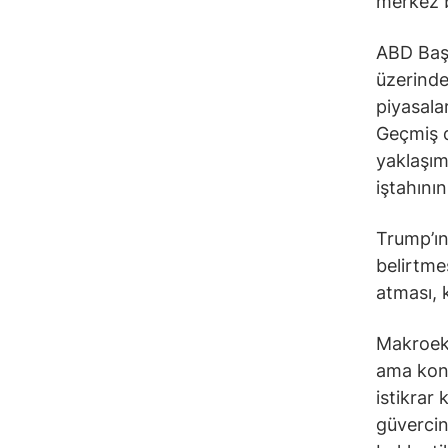
merkez b
ABD Başk
üzerinde
piyasalar
Geçmiş d
yaklaşımı
iştahını
Trump’ın
belirtme
atması, 
Makroek
ama kont
istikrar
güvercin