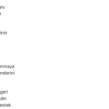
ahı
r
inin
tunmaya
elerini
geri
ndin
destek