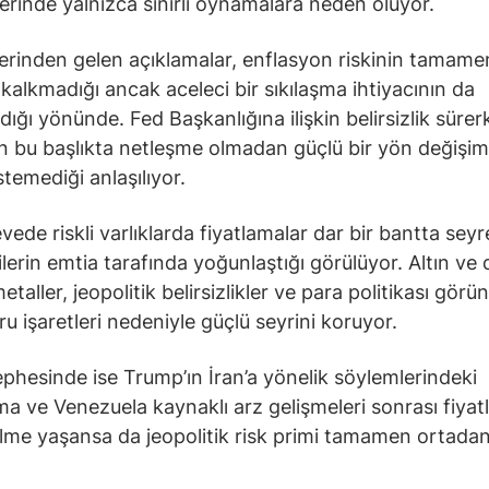
lerinde yalnızca sınırlı oynamalara neden oluyor.
erinden gelen açıklamalar, enflasyon riskinin tamame
kalkmadığı ancak aceleci bir sıkılaşma ihtiyacının da
ığı yönünde. Fed Başkanlığına ilişkin belirsizlik sürer
n bu başlıkta netleşme olmadan güçlü bir yön değişim
stemediği anlaşılıyor.
vede riskli varlıklarda fiyatlamalar dar bir bantta sey
ilerin emtia tarafında yoğunlaştığı görülüyor. Altın ve 
etaller, jeopolitik belirsizlikler ve para politikası gö
oru işaretleri nedeniyle güçlü seyrini koruyor.
ephesinde ise Trump’ın İran’a yönelik söylemlerindeki
 ve Venezuela kaynaklı arz gelişmeleri sonrası fiyat
ilme yaşansa da jeopolitik risk primi tamamen ortada