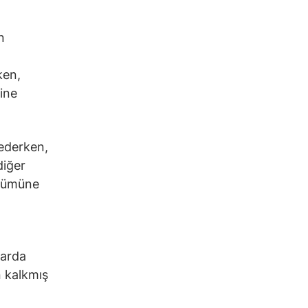
n
ken,
ine
rederken,
diğer
rünümüne
larda
n kalkmış