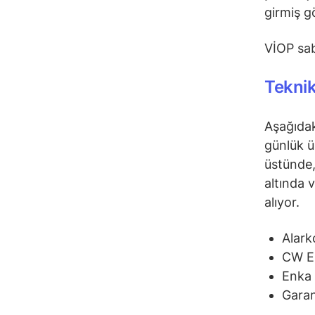
girmiş g
VİOP sab
Tekni
Aşağıdak
günlük ü
üstünde,
altında 
alıyor.
Alark
CW E
Enka 
Garan