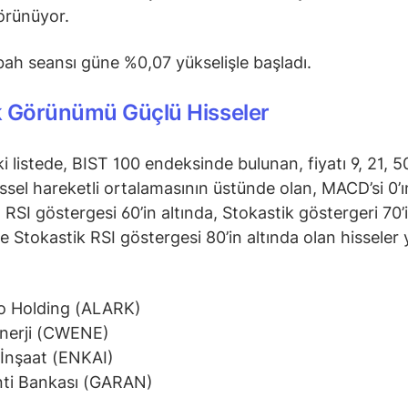
örünüyor.
ah seansı güne %0,07 yükselişle başladı.
k Görünümü Güçlü Hisseler
i listede, BIST 100 endeksinde bulunan, fiyatı 9, 21, 
ssel hareketli ortalamasının üstünde olan, MACD’si 0’ı
 RSI göstergesi 60’in altında, Stokastik göstergeri 70’
ve Stokastik RSI göstergesi 80’in altında olan hisseler 
o Holding (ALARK)
nerji (CWENE)
İnşaat (ENKAI)
ti Bankası (GARAN)