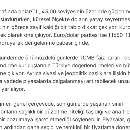
rafında dolar/TL, 43,00 seviyesinin üzerinde güçlenm
i sürdürürken, küresel ölçekte doların yatay seyretmes
L’nin görece zayıf kaldığı bir tablo dikkat çekiyor. Ku
ek olarak öne çıkıyor. Euro/dolar paritesi ise 1,1650–1,
koruyarak dengelenme çabası içinde.
 gündemde önümüzdeki günlerde TCMB faiz kararı, kr
ndirme kuruluşlarının Türkiye değerlendirmeleri ve bü
öne çıkıyor. Ayrıca siyasi ve jeopolitik başlıklara ilişkin
ısa vadede piyasalarda dalgalanmayı artırabilecek unsu
 yer alıyor.
men genel çerçevede, son günlerde yaşanan sınırlı
onların sağlıklı bir düzeltme niteliği taşıdığı ve ana t
 bir bozulmaya işaret etmediği söylenebilir. Piyasalar, 
in ardından daha seçici ve temkinli bir fiyatlama dön