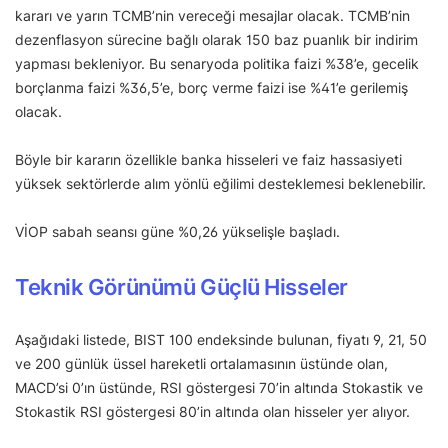
kararı ve yarın TCMB’nin vereceği mesajlar olacak. TCMB’nin
dezenflasyon sürecine bağlı olarak 150 baz puanlık bir indirim
yapması bekleniyor. Bu senaryoda politika faizi %38’e, gecelik
borçlanma faizi %36,5’e, borç verme faizi ise %41’e gerilemiş
olacak.
Böyle bir kararın özellikle banka hisseleri ve faiz hassasiyeti
yüksek sektörlerde alım yönlü eğilimi desteklemesi beklenebilir.
VİOP sabah seansı güne %0,26 yükselişle başladı.
Teknik Görünümü Güçlü Hisseler
Aşağıdaki listede, BIST 100 endeksinde bulunan, fiyatı 9, 21, 50
ve 200 günlük üssel hareketli ortalamasının üstünde olan,
MACD’si 0’ın üstünde, RSI göstergesi 70’in altında Stokastik ve
Stokastik RSI göstergesi 80’in altında olan hisseler yer alıyor.