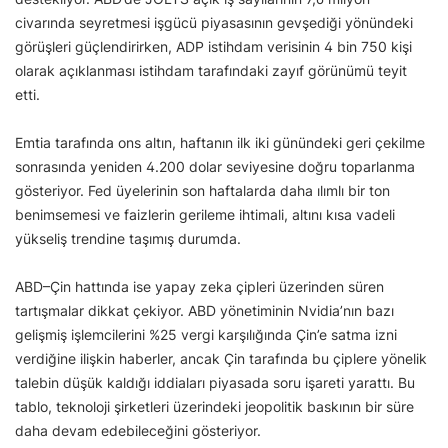
civarında seyretmesi işgücü piyasasının gevşediği yönündeki
görüşleri güçlendirirken, ADP istihdam verisinin 4 bin 750 kişi
olarak açıklanması istihdam tarafındaki zayıf görünümü teyit
etti.
Emtia tarafında ons altın, haftanın ilk iki günündeki geri çekilme
sonrasında yeniden 4.200 dolar seviyesine doğru toparlanma
gösteriyor. Fed üyelerinin son haftalarda daha ılımlı bir ton
benimsemesi ve faizlerin gerileme ihtimali, altını kısa vadeli
yükseliş trendine taşımış durumda.
ABD–Çin hattında ise yapay zeka çipleri üzerinden süren
tartışmalar dikkat çekiyor. ABD yönetiminin Nvidia’nın bazı
gelişmiş işlemcilerini %25 vergi karşılığında Çin’e satma izni
verdiğine ilişkin haberler, ancak Çin tarafında bu çiplere yönelik
talebin düşük kaldığı iddiaları piyasada soru işareti yarattı. Bu
tablo, teknoloji şirketleri üzerindeki jeopolitik baskının bir süre
daha devam edebileceğini gösteriyor.