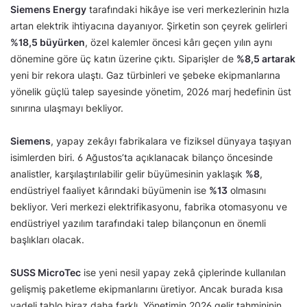
Siemens Energy
tarafındaki hikâye ise veri merkezlerinin hızla
artan elektrik ihtiyacına dayanıyor. Şirketin son çeyrek gelirleri
%18,5 büyürken
, özel kalemler öncesi kârı geçen yılın aynı
dönemine göre üç katın üzerine çıktı. Siparişler de
%8,5 artarak
yeni bir rekora ulaştı. Gaz türbinleri ve şebeke ekipmanlarına
yönelik güçlü talep sayesinde yönetim, 2026 marj hedefinin üst
sınırına ulaşmayı bekliyor.
Siemens
, yapay zekâyı fabrikalara ve fiziksel dünyaya taşıyan
isimlerden biri. 6 Ağustos’ta açıklanacak bilanço öncesinde
analistler, karşılaştırılabilir gelir büyümesinin yaklaşık
%8
,
endüstriyel faaliyet kârındaki büyümenin ise
%13
olmasını
bekliyor. Veri merkezi elektrifikasyonu, fabrika otomasyonu ve
endüstriyel yazılım tarafındaki talep bilançonun en önemli
başlıkları olacak.
SUSS MicroTec
ise yeni nesil yapay zekâ çiplerinde kullanılan
gelişmiş paketleme ekipmanlarını üretiyor. Ancak burada kısa
vadeli tablo biraz daha farklı. Yönetimin 2026 gelir tahmininin