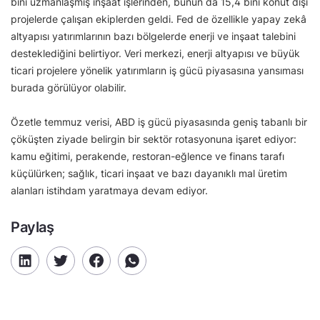
bini uzmanlaşmış inşaat işlerinden, bunun da 15,4 bini konut dışı
projelerde çalışan ekiplerden geldi. Fed de özellikle yapay zekâ
altyapısı yatırımlarının bazı bölgelerde enerji ve inşaat talebini
desteklediğini belirtiyor. Veri merkezi, enerji altyapısı ve büyük
ticari projelere yönelik yatırımların iş gücü piyasasına yansıması
burada görülüyor olabilir.
Özetle temmuz verisi, ABD iş gücü piyasasında geniş tabanlı bir
çöküşten ziyade belirgin bir sektör rotasyonuna işaret ediyor:
kamu eğitimi, perakende, restoran-eğlence ve finans tarafı
küçülürken; sağlık, ticari inşaat ve bazı dayanıklı mal üretim
alanları istihdam yaratmaya devam ediyor.
Paylaş