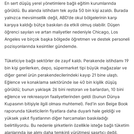
En sert düşüş yerel yönetimlere bağlı eğitim kurumlarında
görüldü. Bu alanda istihdam tek ayda 50 bin kişi azaldı. Burada
yalnızca mevsimsellik değil, ABD’de okul bölgelerinin karşı
karşıya kaldığı bütçe baskıları da etkili olmuş olabilir. Düşen
öğrenci sayıları ve artan maliyetler nedeniyle Chicago, Los
Angeles ve birçok başka bölgede öğretmen ve destek personeli
pozisyonlarında kesintiler gündemde.
Tüketiciye bağlı sektörler de zayıf kaldı. Perakende istihdamı 19
bin kişi gerilerken, depo, süpermarket tipi büyük mağazalar ve
diğer genel ürün perakendecilerindeki kayıp 21 bine ulaştı.
Eğlence ve konaklama sektöründe ise 40 bin kişilik düşüş
görüldü; bunun yaklaşık 26 bini restoran ve barlardan, 10 bini
eğlence ve rekreasyon faaliyetlerinden geldi (bunun Dünya
Kupasının bitişiyle ilgili olması muhtemel). Fed’in son Beige Book
raporunda tüketicilerin fiyatlara daha duyarlı hale geldiği ve
yüksek yakıt fiyatlarının diğer harcamaları baskıladığı
belirtiliyordu. Bu nedenle şirketlerin özellikle isteğe bağlı tüketim
alanlarında işe alımı daha temkinli yürütmesi şaşırtıcı değil.