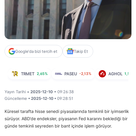
Google'da bizi tercih et
Takip Et
TRMET
2,65%
PASEU
-2,13%
AGHOL
1,56%
Yayın Tarihi •
2025-12-10
• 09:26:38
Güncelleme
• 2025-12-10 •
09:28:51
Küresel tarafta hisse senedi piyasalarında temkinli bir iyimserlik
sürüyor. ABD’de endeksler, piyasanın Fed kararını beklediği bir
günde temkinli seyreden bir bant içinde işlem görüyor.