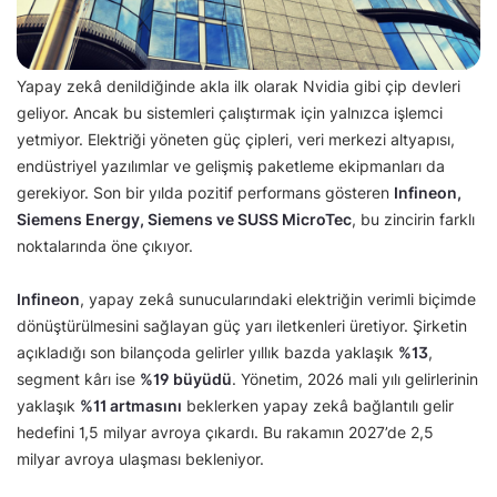
Yapay zekâ denildiğinde akla ilk olarak Nvidia gibi çip devleri
geliyor. Ancak bu sistemleri çalıştırmak için yalnızca işlemci
yetmiyor. Elektriği yöneten güç çipleri, veri merkezi altyapısı,
endüstriyel yazılımlar ve gelişmiş paketleme ekipmanları da
gerekiyor. Son bir yılda pozitif performans gösteren
Infineon,
Siemens Energy, Siemens ve SUSS MicroTec
, bu zincirin farklı
noktalarında öne çıkıyor.
Infineon
, yapay zekâ sunucularındaki elektriğin verimli biçimde
dönüştürülmesini sağlayan güç yarı iletkenleri üretiyor. Şirketin
açıkladığı son bilançoda gelirler yıllık bazda yaklaşık
%13
,
segment kârı ise
%19 büyüdü
. Yönetim, 2026 mali yılı gelirlerinin
yaklaşık
%11 artmasını
beklerken yapay zekâ bağlantılı gelir
hedefini 1,5 milyar avroya çıkardı. Bu rakamın 2027’de 2,5
milyar avroya ulaşması bekleniyor.