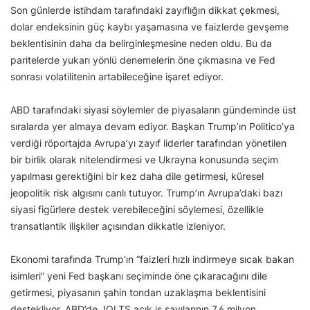
Son günlerde istihdam tarafındaki zayıflığın dikkat çekmesi,
dolar endeksinin güç kaybı yaşamasına ve faizlerde gevşeme
beklentisinin daha da belirginleşmesine neden oldu. Bu da
paritelerde yukarı yönlü denemelerin öne çıkmasına ve Fed
sonrası volatilitenin artabileceğine işaret ediyor.
ABD tarafındaki siyasi söylemler de piyasaların gündeminde üst
sıralarda yer almaya devam ediyor. Başkan Trump’ın Politico’ya
verdiği röportajda Avrupa’yı zayıf liderler tarafından yönetilen
bir birlik olarak nitelendirmesi ve Ukrayna konusunda seçim
yapılması gerektiğini bir kez daha dile getirmesi, küresel
jeopolitik risk algısını canlı tutuyor. Trump’ın Avrupa’daki bazı
siyasi figürlere destek verebileceğini söylemesi, özellikle
transatlantik ilişkiler açısından dikkatle izleniyor.
Ekonomi tarafında Trump’ın “faizleri hızlı indirmeye sıcak bakan
isimleri” yeni Fed başkanı seçiminde öne çıkaracağını dile
getirmesi, piyasanın şahin tondan uzaklaşma beklentisini
destekliyor. ABD’de JOLTS açık iş sayılarının 7,6 milyon