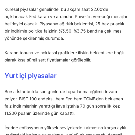
Küresel piyasalar genelinde, bu akşam saat 22.00’de
açıklanacak Fed kararı ve ardından Powell’ın vereceği mesajlar
belirleyici olacak. Piyasanın ağırlıklı beklentisi, 25 baz puanlık
bir indirimle politika faizinin %3,50–%3,75 bandına çekilmesi
yönünde şekillenmiş durumda.
Kararın tonuna ve noktasal grafiklere ilişkin beklentilere bağlı
olarak kısa süreli sert fiyatlamalar görülebilir.
Yurt içi piyasalar
Borsa İstanbul’da son günlerde toparlanma eğilimi devam
ediyor. BIST 100 endeksi, hem Fed hem TCMB’den beklenen
faiz indirimlerinin yarattığı ilave iştahla 70 gün sonra ilk kez
11.200 puanın üzerinde gün kapattı.
İçeride enflasyonun yüksek seviyelerde kalmasına karşın aylık
verilerdeki belirgin yavaşlama, işgücü piyasasındaki dengeli