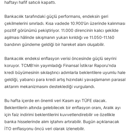
haftayı hafif satıcılı kapattı.
Bankacılık tarafındaki güçlü performans, endeksin geri
çekilmelerini sınırladı. Kısa vadede 10.900’ün üzerinde kalınması
pozitif görünümü pekiştiriyor. 11.000 direncinin kalıcı şekilde
aşılması hâlinde sıkışmanın yukarı kırıldığı ve 11.050-11.160
bandının gündeme geldiği bir hareket alanı oluşabilir.
Bankacılık endeksi enflasyon verisi öncesinde güçlü seyrini
koruyor. TCMB’nin yayımladığı Finansal İstikrar Raporu’nda
kredi büyümesinin sıkılaştırıcı adımlarla beklentilere uyumlu hale
geldiği, yabancı para kredi artış hızındaki yavaşlamanın parasal
aktarım mekanizmasını desteklediği vurgulandı.
Bu hafta içerde en önemli veri Kasım ayı TÜFE olacak.
Beklentilerin altında gelebilecek bir enflasyon oranı, Aralık ayı
için faiz indirimi beklentilerini kuvvetlendirebilir ve özellikle
banka hisselerinde alım iştahını artırabilir. Bugün açıklanacak
İTO enflasyonu öncü veri olarak izlenebilir.