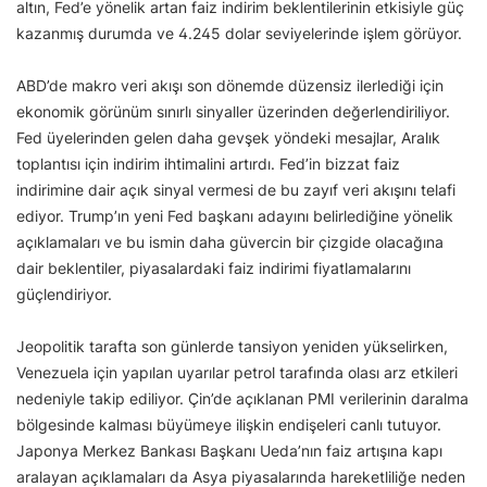
altın, Fed’e yönelik artan faiz indirim beklentilerinin etkisiyle güç
kazanmış durumda ve 4.245 dolar seviyelerinde işlem görüyor.
ABD’de makro veri akışı son dönemde düzensiz ilerlediği için
ekonomik görünüm sınırlı sinyaller üzerinden değerlendiriliyor.
Fed üyelerinden gelen daha gevşek yöndeki mesajlar, Aralık
toplantısı için indirim ihtimalini artırdı. Fed’in bizzat faiz
indirimine dair açık sinyal vermesi de bu zayıf veri akışını telafi
ediyor. Trump’ın yeni Fed başkanı adayını belirlediğine yönelik
açıklamaları ve bu ismin daha güvercin bir çizgide olacağına
dair beklentiler, piyasalardaki faiz indirimi fiyatlamalarını
güçlendiriyor.
Jeopolitik tarafta son günlerde tansiyon yeniden yükselirken,
Venezuela için yapılan uyarılar petrol tarafında olası arz etkileri
nedeniyle takip ediliyor. Çin’de açıklanan PMI verilerinin daralma
bölgesinde kalması büyümeye ilişkin endişeleri canlı tutuyor.
Japonya Merkez Bankası Başkanı Ueda’nın faiz artışına kapı
aralayan açıklamaları da Asya piyasalarında hareketliliğe neden