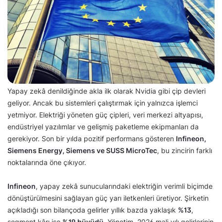
Yapay zekâ denildiğinde akla ilk olarak Nvidia gibi çip devleri
geliyor. Ancak bu sistemleri çalıştırmak için yalnızca işlemci
yetmiyor. Elektriği yöneten güç çipleri, veri merkezi altyapısı,
endüstriyel yazılımlar ve gelişmiş paketleme ekipmanları da
gerekiyor. Son bir yılda pozitif performans gösteren
Infineon,
Siemens Energy, Siemens ve SUSS MicroTec
, bu zincirin farklı
noktalarında öne çıkıyor.
Infineon
, yapay zekâ sunucularındaki elektriğin verimli biçimde
dönüştürülmesini sağlayan güç yarı iletkenleri üretiyor. Şirketin
açıkladığı son bilançoda gelirler yıllık bazda yaklaşık
%13
,
segment kârı ise
%19 büyüdü
. Yönetim, 2026 mali yılı gelirlerinin