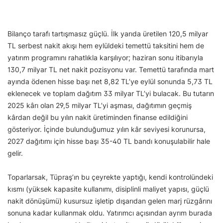
Bilanço tarafı tartışmasız güçlü. İlk yarıda üretilen 120,5 milyar
TL serbest nakit akışı hem eylüldeki temettü taksitini hem de
yatırım programını rahatlıkla karşılıyor; haziran sonu itibarıyla
130,7 milyar TL net nakit pozisyonu var. Temettü tarafında mart
ayında ödenen hisse başı net 8,82 TL’ye eylül sonunda 5,73 TL
eklenecek ve toplam dağıtım 33 milyar TL’yi bulacak. Bu tutarın
2025 kârı olan 29,5 milyar TL’yi aşması, dağıtımın geçmiş
kârdan değil bu yılın nakit üretiminden finanse edildiğini
gösteriyor. İçinde bulunduğumuz yılın kâr seviyesi korunursa,
2027 dağıtımı için hisse başı 35-40 TL bandı konuşulabilir hale
gelir.
Toparlarsak, Tüpraş’ın bu çeyrekte yaptığı, kendi kontrolündeki
kısmı (yüksek kapasite kullanımı, disiplinli maliyet yapısı, güçlü
nakit dönüşümü) kusursuz işletip dışarıdan gelen marj rüzgârını
sonuna kadar kullanmak oldu. Yatırımcı açısından ayrım burada