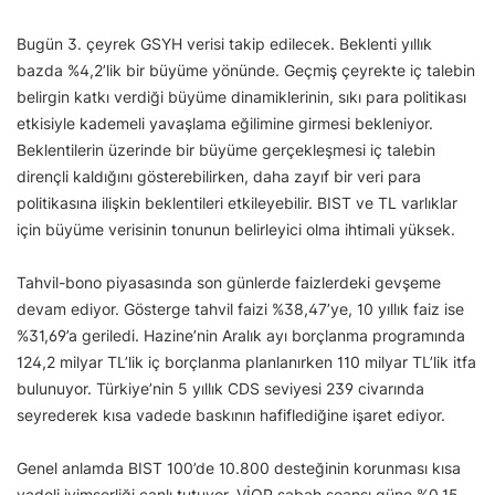
Bugün 3. çeyrek GSYH verisi takip edilecek. Beklenti yıllık
bazda %4,2’lik bir büyüme yönünde. Geçmiş çeyrekte iç talebin
belirgin katkı verdiği büyüme dinamiklerinin, sıkı para politikası
etkisiyle kademeli yavaşlama eğilimine girmesi bekleniyor.
Beklentilerin üzerinde bir büyüme gerçekleşmesi iç talebin
dirençli kaldığını gösterebilirken, daha zayıf bir veri para
politikasına ilişkin beklentileri etkileyebilir. BIST ve TL varlıklar
için büyüme verisinin tonunun belirleyici olma ihtimali yüksek.
Tahvil-bono piyasasında son günlerde faizlerdeki gevşeme
devam ediyor. Gösterge tahvil faizi %38,47’ye, 10 yıllık faiz ise
%31,69’a geriledi. Hazine’nin Aralık ayı borçlanma programında
124,2 milyar TL’lik iç borçlanma planlanırken 110 milyar TL’lik itfa
bulunuyor. Türkiye’nin 5 yıllık CDS seviyesi 239 civarında
seyrederek kısa vadede baskının hafiflediğine işaret ediyor.
Genel anlamda BIST 100’de 10.800 desteğinin korunması kısa
vadeli iyimserliği canlı tutuyor. VİOP sabah seansı güne %0,15