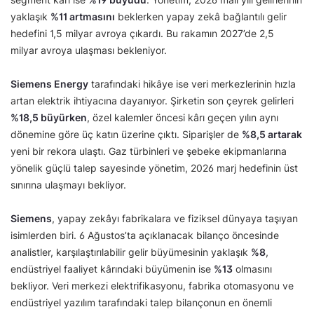
yaklaşık
%11 artmasını
beklerken yapay zekâ bağlantılı gelir
hedefini 1,5 milyar avroya çıkardı. Bu rakamın 2027’de 2,5
milyar avroya ulaşması bekleniyor.
Siemens Energy
tarafındaki hikâye ise veri merkezlerinin hızla
artan elektrik ihtiyacına dayanıyor. Şirketin son çeyrek gelirleri
%18,5 büyürken
, özel kalemler öncesi kârı geçen yılın aynı
dönemine göre üç katın üzerine çıktı. Siparişler de
%8,5 artarak
yeni bir rekora ulaştı. Gaz türbinleri ve şebeke ekipmanlarına
yönelik güçlü talep sayesinde yönetim, 2026 marj hedefinin üst
sınırına ulaşmayı bekliyor.
Siemens
, yapay zekâyı fabrikalara ve fiziksel dünyaya taşıyan
isimlerden biri. 6 Ağustos’ta açıklanacak bilanço öncesinde
analistler, karşılaştırılabilir gelir büyümesinin yaklaşık
%8
,
endüstriyel faaliyet kârındaki büyümenin ise
%13
olmasını
bekliyor. Veri merkezi elektrifikasyonu, fabrika otomasyonu ve
endüstriyel yazılım tarafındaki talep bilançonun en önemli