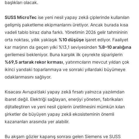
başlıkları olacak.
SUSS MicroTec
ise yeni nesil yapay zekâ çiplerinde kullanılan
gelişmiş paketleme ekipmanlarını üretiyor. Ancak burada kısa
vadeli tablo biraz daha farklı. Yönetimin 2026 gelir tahmininin
orta noktası, yıllık yaklaşık
%10 düşüşe
işaret ediyor. Faaliyet
kar marjının da geçen yılki %13,1 seviyesinden
%8–10 aralığına
gerilemesi bekleniyor. Buna karşılık ilk çeyrekte siparişlerin
%69,5 artarak rekor kırması
, yatırımcıların mevcut yıldan çok
ikinci yarıdaki toparlanmaya ve sonraki yıllardaki büyümeye
odaklanmasını sağlıyor.
Kısacası Avrupa’daki yapay zekâ fırsatı yalnızca yazılımdan
ibaret değil. Elektriği sağlayan, enerjiyi yöneten, fabrikaları
dijitalleştiren ve yeni nesil çiplerin üretilmesini mümkün kılan
şirketler de büyüyen yapay zekâ ekosisteminin önemli
kazananları arasında yer alabilir.
Bu akşam gözler kapanış sonrası gelen Siemens ve SUSS