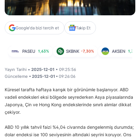
Google'da bizi tercih et
Takip Et
PASEU
1,63%
SKBNK
-7,30%
AKSEN
1,37%
Yayın Tarihi •
2025-12-01
• 09:25:56
Güncelleme
• 2025-12-01 •
09:26:06
Küresel tarafta haftaya karışık bir görünümle başlanıyor. ABD
vadeli endeksleri eksi bölgede seyrederken Asya piyasalarında
Japonya, Çin ve Hong Kong endekslerinde sınırlı alımlar dikkat
çekiyor.
ABD 10 yıllık tahvil faizi %4,04 civarında dengelenmiş durumda;
dolar endeksi ise 100 seviyesinin altındaki seyrini koruyor. Ons