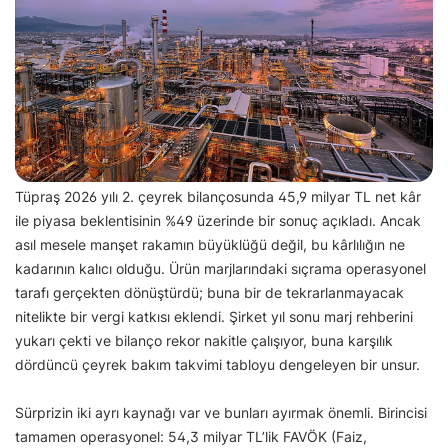
Tüpraş 2026 yılı 2. çeyrek bilançosunda 45,9 milyar TL net kâr
ile piyasa beklentisinin %49 üzerinde bir sonuç açıkladı. Ancak
asıl mesele manşet rakamın büyüklüğü değil, bu kârlılığın ne
kadarının kalıcı olduğu. Ürün marjlarındaki sıçrama operasyonel
tarafı gerçekten dönüştürdü; buna bir de tekrarlanmayacak
nitelikte bir vergi katkısı eklendi. Şirket yıl sonu marj rehberini
yukarı çekti ve bilanço rekor nakitle çalışıyor, buna karşılık
dördüncü çeyrek bakım takvimi tabloyu dengeleyen bir unsur.
Sürprizin iki ayrı kaynağı var ve bunları ayırmak önemli. Birincisi
tamamen operasyonel: 54,3 milyar TL’lik FAVÖK (Faiz,