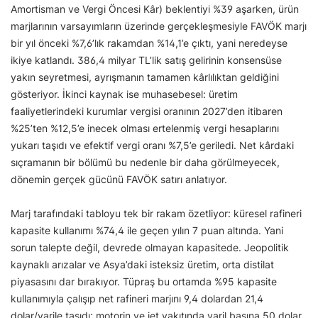
Amortisman ve Vergi Öncesi Kâr) beklentiyi %39 aşarken, ürün
marjlarının varsayımların üzerinde gerçekleşmesiyle FAVÖK marjı
bir yıl önceki %7,6’lık rakamdan %14,1’e çıktı, yani neredeyse
ikiye katlandı. 386,4 milyar TL’lik satış gelirinin konsensüse
yakın seyretmesi, ayrışmanın tamamen kârlılıktan geldiğini
gösteriyor. İkinci kaynak ise muhasebesel: üretim
faaliyetlerindeki kurumlar vergisi oranının 2027’den itibaren
%25’ten %12,5’e inecek olması ertelenmiş vergi hesaplarını
yukarı taşıdı ve efektif vergi oranı %7,5’e geriledi. Net kârdaki
sıçramanın bir bölümü bu nedenle bir daha görülmeyecek,
dönemin gerçek gücünü FAVÖK satırı anlatıyor.
Marj tarafındaki tabloyu tek bir rakam özetliyor: küresel rafineri
kapasite kullanımı %74,4 ile geçen yılın 7 puan altında. Yani
sorun talepte değil, devrede olmayan kapasitede. Jeopolitik
kaynaklı arızalar ve Asya’daki isteksiz üretim, orta distilat
piyasasını dar bırakıyor. Tüpraş bu ortamda %95 kapasite
kullanımıyla çalışıp net rafineri marjını 9,4 dolardan 21,4
dolar/varile taşıdı; motorin ve jet yakıtında varil başına 50 dolar