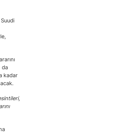
 Suudi
le,
ararını
a da
a kadar
lacak.
intileri,
arını
na