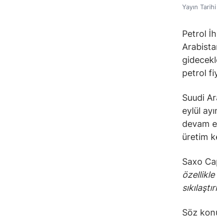
Yayın Tarih
Petrol İ
Arabista
gidecekl
petrol fi
Suudi Ara
eylül ay
devam ed
üretim k
Saxo Cap
özellikl
sıkılaştı
Söz konu