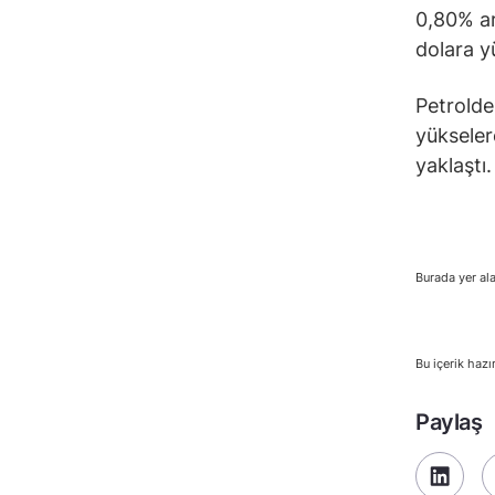
0,80% ar
dolara y
Petrolde
yükseler
yaklaştı
Burada yer ala
Bu içerik hazı
Paylaş