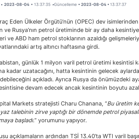
i •
2023-08-04
• 13:37:35
•
Güncelleme
• 2023-08-04 •
13:37:37
hraç Eden Ülkeler Örgütü’nün (OPEC) dev isimlerinden
n ve Rusya’nın petrol üretiminde bir ay daha kesintiye
eri ve ABD ham petrol stoklarının azaldığı gelişmeleriy
yatlarındaki artış altıncı haftasına girdi.
bistan, günlük 1 milyon varil petrol üretimi kesintisi k
ına kadar uzatacağını, hatta kesintinin gelecek aylard
ebileceğini açıkladı. Ayrıca Rusya da önümüzdeki ay
esintisine devam edecek ancak kesintinin boyutu aza
ital Markets stratejisti Charu Chanana, “
Bu üretim kes
e yaz talebinin zirve yaptığı bir dönemde petrol piyasal
rmaya başladı.
” yorumunu yapıyor.
su açıklamaların ardından TSİ 13.40’ta WTI varil başı