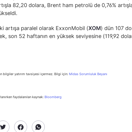
tışla 82,20 dolara, Brent ham petrolü de 0,76% artışl
ükseldi.
ki artışa paralel olarak ExxonMobil (
XOM
) dün 107 do
ek, son 52 haftanın en yüksek seviyesine (119,92 dola
.
n bilgiler yatırım tavsiyesi içermez. Bilgi için:
Midas Sorumluluk Beyanı
rlanırken faydalanılan kaynak:
Bloomberg