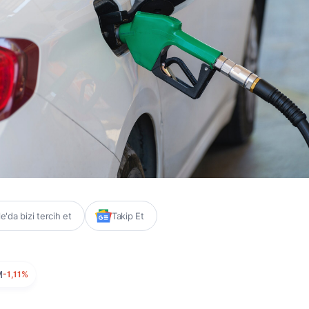
'da bizi tercih et
Takip Et
M
-1,11%