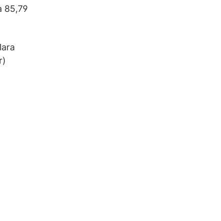
a 85,79
lara
r)