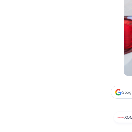
Google
XO