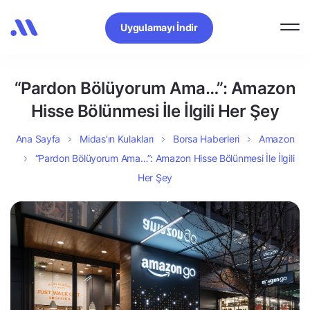
Uygulamayı İndir
“Pardon Bölüyorum Ama…”: Amazon
Hisse Bölünmesi İle İlgili Her Şey
Ana Sayfa
Midas’ın Kulakları
Borsa Haberleri
Amazon
“Pardon Bölüyorum Ama…”: Amazon Hisse Bölünmesi İle İlgili
Her Şey