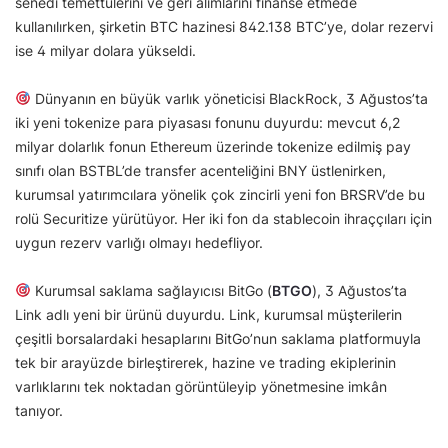
senedi temettülerini ve geri alımlarını finanse etmede
kullanılırken, şirketin BTC hazinesi 842.138 BTC’ye, dolar rezervi
ise 4 milyar dolara yükseldi.
Dünyanın en büyük varlık yöneticisi BlackRock, 3 Ağustos’ta
iki yeni tokenize para piyasası fonunu duyurdu: mevcut 6,2
milyar dolarlık fonun Ethereum üzerinde tokenize edilmiş pay
sınıfı olan BSTBL’de transfer acenteliğini BNY üstlenirken,
kurumsal yatırımcılara yönelik çok zincirli yeni fon BRSRV’de bu
rolü Securitize yürütüyor. Her iki fon da stablecoin ihraççıları için
uygun rezerv varlığı olmayı hedefliyor.
Kurumsal saklama sağlayıcısı BitGo (
BTGO
), 3 Ağustos’ta
Link adlı yeni bir ürünü duyurdu. Link, kurumsal müşterilerin
çeşitli borsalardaki hesaplarını BitGo’nun saklama platformuyla
tek bir arayüzde birleştirerek, hazine ve trading ekiplerinin
varlıklarını tek noktadan görüntüleyip yönetmesine imkân
tanıyor.