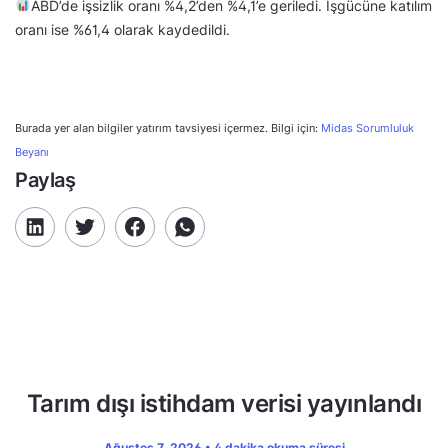
ABD’de işsizlik oranı %4,2’den %4,1’e geriledi. İşgücüne katılım
oranı ise %61,4 olarak kaydedildi.
Burada yer alan bilgiler yatırım tavsiyesi içermez. Bilgi için:
Midas Sorumluluk
Beyanı
Paylaş
Tarım dışı istihdam verisi yayınlandı
Ağustos 7, 2026 • 4 dakika okuma süresi