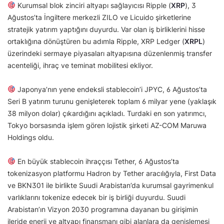
Kurumsal blok zinciri altyapı sağlayıcısı Ripple (
XRP
), 3
Ağustos’ta İngiltere merkezli ZILO ve Licuido şirketlerine
stratejik yatırım yaptığını duyurdu. Var olan iş birliklerini hisse
ortaklığına dönüştüren bu adımla Ripple, XRP Ledger (
XRPL
)
üzerindeki sermaye piyasaları altyapısına düzenlenmiş transfer
acenteliği, ihraç ve teminat mobilitesi ekliyor.
Japonya’nın yene endeksli stablecoin’i JPYC, 6 Ağustos’ta
Seri B yatırım turunu genişleterek toplam 6 milyar yene (yaklaşık
38 milyon dolar) çıkardığını açıkladı. Turdaki en son yatırımcı,
Tokyo borsasında işlem gören lojistik şirketi AZ-COM Maruwa
Holdings oldu.
En büyük stablecoin ihraççısı Tether, 6 Ağustos’ta
tokenizasyon platformu Hadron by Tether aracılığıyla, First Data
ve BKN301 ile birlikte Suudi Arabistan’da kurumsal gayrimenkul
varlıklarını tokenize edecek bir iş birliği duyurdu. Suudi
Arabistan’ın Vizyon 2030 programına dayanan bu girişimin
ileride enerji ve altyapı finansmanı gibi alanlara da genişlemesi