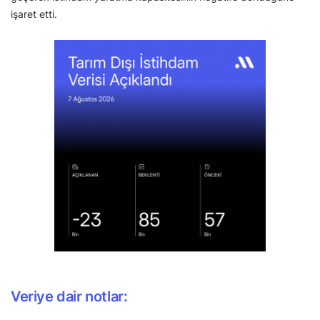
işaret etti.
Veriye dair notlar: