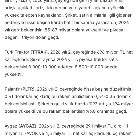
Eli Lilly (
LLY
), 2026 yılı 2. çeyreğinde geliri yıllık bazda %48
artışla açıkladı; artış, kilo verme ve diyabet ilaçlarına yönelik
yüksek talepten kaynaklandı. Şirket, satın alımlarla ilgili giderler
nedeniyle hisse başına kârda hafif bir sapma yaşasa da, 2026
yılı gelir beklentisini 85-87 milyar dolara yükseltti ve piyasa
değeri 1 trilyon doları geçti.
Türk Traktör (
TTRAK
), 2026 yılı 2. çeyreğinde 696 milyon TL net
kâr açıkladı. Şirket ayrıca 2026 yılı iç piyasa traktör satış
beklentisini 8.000-10.000 adetten 8.500-10.000 adede
yükseltti.
Palantir (
PLTR
), 2026 yılı 2. çeyreğinde hisse başına düzeltilmiş
0,41 dolar kâr açıkladı; bu rakam analistlerin 0,34-0,35 dolarlık
beklentisini aştı. Şirketin geliri yıllık bazda %93 artışla 1,94 milyar
dolara yükseldi ve bu rakam beklentileri %6,8 oranında geçti.
Aygaz (
AYGAZ
), 2026 yılı 2. çeyreğinde 29,1 milyar TL ciro, 1,1
milyar TL FAVÖK ve 4,3 milyar TL net kâr açıkladı. Bu üç rakam