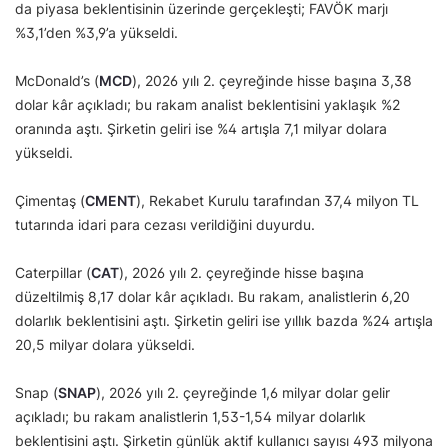
da piyasa beklentisinin üzerinde gerçekleşti; FAVÖK marjı
%3,1’den %3,9’a yükseldi.
McDonald’s (
MCD
), 2026 yılı 2. çeyreğinde hisse başına 3,38
dolar kâr açıkladı; bu rakam analist beklentisini yaklaşık %2
oranında aştı. Şirketin geliri ise %4 artışla 7,1 milyar dolara
yükseldi.
Çimentaş (
CMENT
), Rekabet Kurulu tarafından 37,4 milyon TL
tutarında idari para cezası verildiğini duyurdu.
Caterpillar (
CAT
), 2026 yılı 2. çeyreğinde hisse başına
düzeltilmiş 8,17 dolar kâr açıkladı. Bu rakam, analistlerin 6,20
dolarlık beklentisini aştı. Şirketin geliri ise yıllık bazda %24 artışla
20,5 milyar dolara yükseldi.
Snap (
SNAP
), 2026 yılı 2. çeyreğinde 1,6 milyar dolar gelir
açıkladı; bu rakam analistlerin 1,53-1,54 milyar dolarlık
beklentisini aştı. Şirketin günlük aktif kullanıcı sayısı 493 milyona