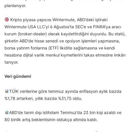
planlanıyor.
Kripto piyasa yapıcısı Wintermute, ABD’deki iştiraki
Wintermute USA LLC’yi 6 Ağustos’ta SEC’e ve FINRA’ya aracı
kurum (broker-dealer) olarak kaydettirdiğini duyurdu. Bu statü,
şirketin ABD’de hisse senedi ve opsiyon işlemleri yapmasına,
borsa yatırım fonlarına (ETF) likidite sağlamasına ve kendi
hesabına dijital varlık menkul kıymetlerini takas etmesine imkân
tanıyor.
Veri gündemi
TÜİK verilerine göre temmuz ayında enflasyon aylık bazda
%1,78 artarken, yıllık bazda %31,75 oldu.
ABD’de tarım dışı istihdam Temmuz’da 23 bin kişi azaldı ve
80 binlik artış beklentisinin oldukça altında kaldı.