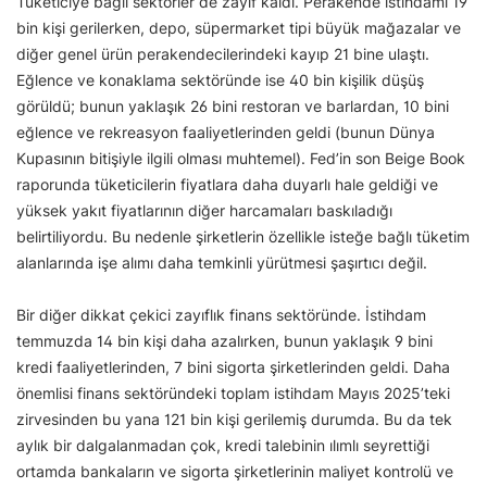
Tüketiciye bağlı sektörler de zayıf kaldı. Perakende istihdamı 19
bin kişi gerilerken, depo, süpermarket tipi büyük mağazalar ve
diğer genel ürün perakendecilerindeki kayıp 21 bine ulaştı.
Eğlence ve konaklama sektöründe ise 40 bin kişilik düşüş
görüldü; bunun yaklaşık 26 bini restoran ve barlardan, 10 bini
eğlence ve rekreasyon faaliyetlerinden geldi (bunun Dünya
Kupasının bitişiyle ilgili olması muhtemel). Fed’in son Beige Book
raporunda tüketicilerin fiyatlara daha duyarlı hale geldiği ve
yüksek yakıt fiyatlarının diğer harcamaları baskıladığı
belirtiliyordu. Bu nedenle şirketlerin özellikle isteğe bağlı tüketim
alanlarında işe alımı daha temkinli yürütmesi şaşırtıcı değil.
Bir diğer dikkat çekici zayıflık finans sektöründe. İstihdam
temmuzda 14 bin kişi daha azalırken, bunun yaklaşık 9 bini
kredi faaliyetlerinden, 7 bini sigorta şirketlerinden geldi. Daha
önemlisi finans sektöründeki toplam istihdam Mayıs 2025’teki
zirvesinden bu yana 121 bin kişi gerilemiş durumda. Bu da tek
aylık bir dalgalanmadan çok, kredi talebinin ılımlı seyrettiği
ortamda bankaların ve sigorta şirketlerinin maliyet kontrolü ve