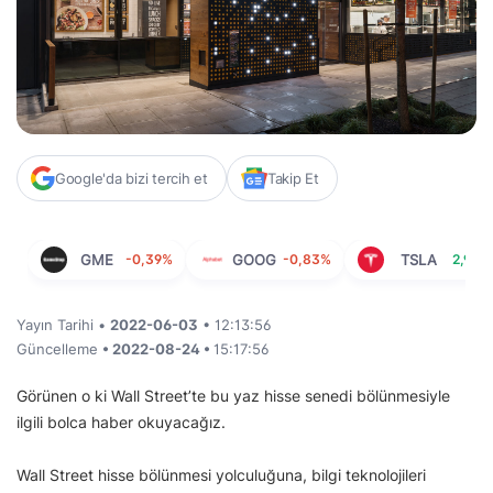
Google'da bizi tercih et
Takip Et
GME
-0,39%
GOOG
-0,83%
TSLA
2,96%
Yayın Tarihi •
2022-06-03
• 12:13:56
Güncelleme
• 2022-08-24 •
15:17:56
Görünen o ki Wall Street’te bu yaz hisse senedi bölünmesiyle
ilgili bolca haber okuyacağız.
Wall Street hisse bölünmesi yolculuğuna, bilgi teknolojileri