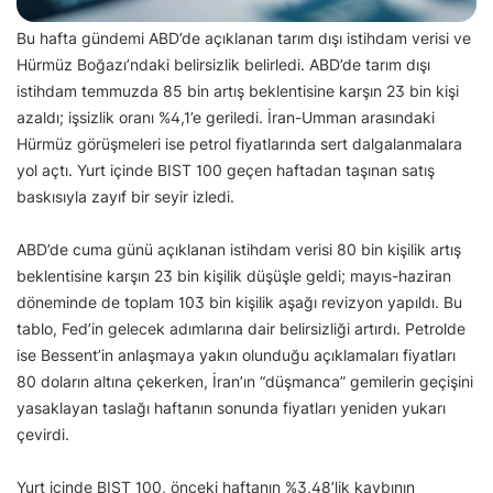
Bu hafta gündemi ABD’de açıklanan tarım dışı istihdam verisi ve
Hürmüz Boğazı’ndaki belirsizlik belirledi. ABD’de tarım dışı
istihdam temmuzda 85 bin artış beklentisine karşın 23 bin kişi
azaldı; işsizlik oranı %4,1’e geriledi. İran-Umman arasındaki
Hürmüz görüşmeleri ise petrol fiyatlarında sert dalgalanmalara
yol açtı. Yurt içinde BIST 100 geçen haftadan taşınan satış
baskısıyla zayıf bir seyir izledi.
ABD’de cuma günü açıklanan istihdam verisi 80 bin kişilik artış
beklentisine karşın 23 bin kişilik düşüşle geldi; mayıs-haziran
döneminde de toplam 103 bin kişilik aşağı revizyon yapıldı. Bu
tablo, Fed’in gelecek adımlarına dair belirsizliği artırdı. Petrolde
ise Bessent’in anlaşmaya yakın olunduğu açıklamaları fiyatları
80 doların altına çekerken, İran’ın “düşmanca” gemilerin geçişini
yasaklayan taslağı haftanın sonunda fiyatları yeniden yukarı
çevirdi.
Yurt içinde BIST 100, önceki haftanın %3,48’lik kaybının