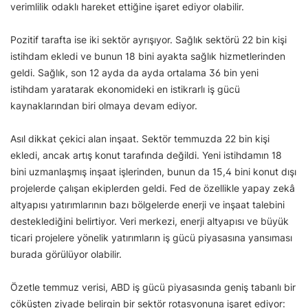
verimlilik odaklı hareket ettiğine işaret ediyor olabilir.
Pozitif tarafta ise iki sektör ayrışıyor. Sağlık sektörü 22 bin kişi
istihdam ekledi ve bunun 18 bini ayakta sağlık hizmetlerinden
geldi. Sağlık, son 12 ayda da ayda ortalama 36 bin yeni
istihdam yaratarak ekonomideki en istikrarlı iş gücü
kaynaklarından biri olmaya devam ediyor.
Asıl dikkat çekici alan inşaat. Sektör temmuzda 22 bin kişi
ekledi, ancak artış konut tarafında değildi. Yeni istihdamın 18
bini uzmanlaşmış inşaat işlerinden, bunun da 15,4 bini konut dışı
projelerde çalışan ekiplerden geldi. Fed de özellikle yapay zekâ
altyapısı yatırımlarının bazı bölgelerde enerji ve inşaat talebini
desteklediğini belirtiyor. Veri merkezi, enerji altyapısı ve büyük
ticari projelere yönelik yatırımların iş gücü piyasasına yansıması
burada görülüyor olabilir.
Özetle temmuz verisi, ABD iş gücü piyasasında geniş tabanlı bir
çöküşten ziyade belirgin bir sektör rotasyonuna işaret ediyor: