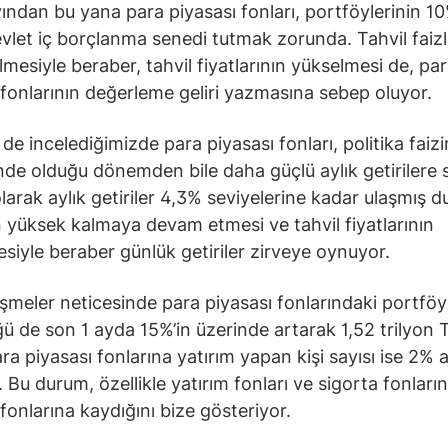
ından bu yana para piyasası fonları, portföylerinin 10
vlet iç borçlanma senedi tutmak zorunda. Tahvil faizl
ilmesiyle beraber, tahvil fiyatlarının yükselmesi de, pa
 fonlarının değerleme geliri yazmasına sebep oluyor.
i de incelediğimizde para piyasası fonları, politika fai
nde olduğu dönemden bile daha güçlü aylık getirilere 
larak aylık getiriler 4,3% seviyelerine kadar ulaşmış 
 yüksek kalmaya devam etmesi ve tahvil fiyatlarının
siyle beraber günlük getiriler zirveye oynuyor.
şmeler neticesinde para piyasası fonlarındaki portföy
ü de son 1 ayda 15%’in üzerinde artarak 1,52 trilyon 
ara piyasası fonlarına yatırım yapan kişi sayısı ise 2% a
. Bu durum, özellikle yatırım fonları ve sigorta fonları
 fonlarına kaydığını bize gösteriyor.