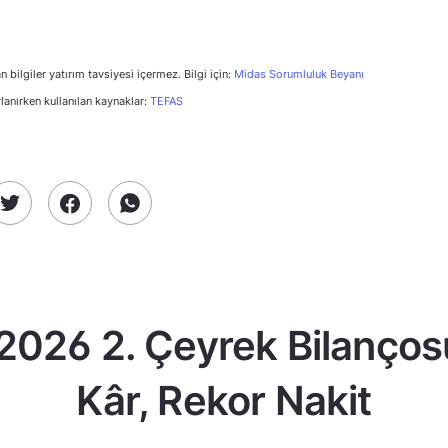
n bilgiler yatırım tavsiyesi içermez. Bilgi için:
Midas Sorumluluk Beyanı
rlanırken kullanılan kaynaklar:
TEFAS
2026 2. Çeyrek Bilanços
Kâr, Rekor Nakit