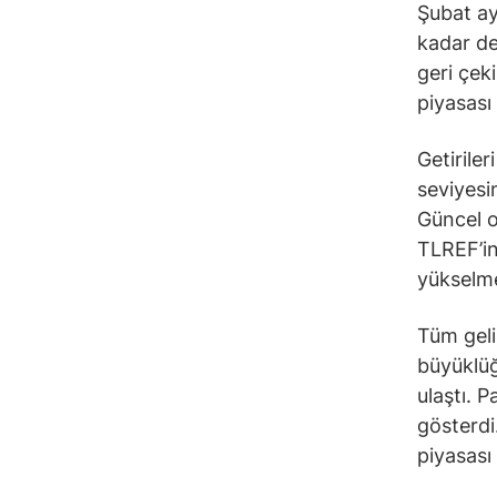
Şubat ay
kadar de
geri çek
piyasası
Getiriler
seviyesi
Güncel o
TLREF’in
yükselme
Tüm geli
büyüklüğ
ulaştı. P
gösterdi
piyasası