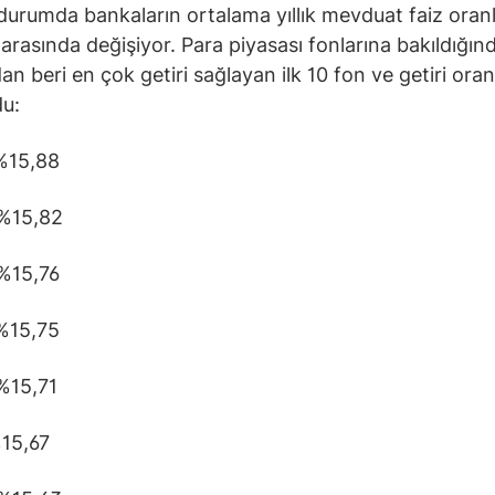
urumda bankaların ortalama yıllık mevduat faiz oranla
rasında değişiyor. Para piyasası fonlarına bakıldığın
an beri en çok getiri sağlayan ilk 10 fon ve getiri oran
du:
15,88
%15,82
%15,76
15,75
15,71
15,67