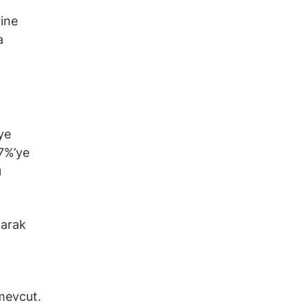
rine
a
ye
7%’ye
ı
larak
 mevcut.