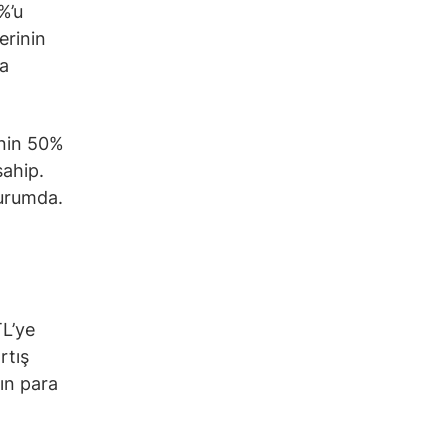
%’u
erinin
ra
zinin 50%
sahip.
durumda.
TL’ye
rtış
nın para