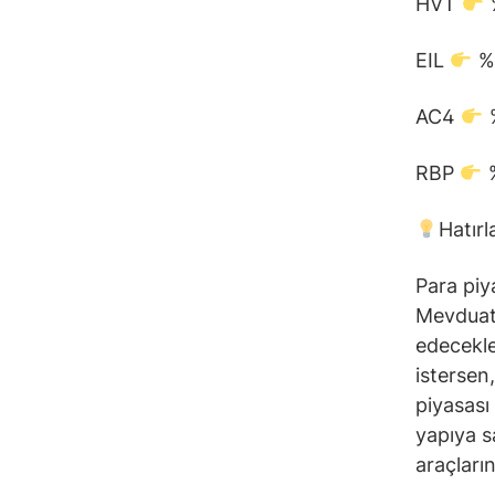
HVT
EIL
%
AC4
%
RBP
%
Hatır
Para piya
Mevduat 
edecekle
istersen
piyasası
yapıya s
araçları