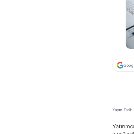
Google
Yayın Tarih
Yatırımc