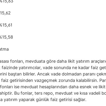
%15,63
15,62
15,61
15,58
latma
sası fonları, mevduata göre daha likit yatırım araçlarıd
faizinde yatırımcılar, vade sonunda ne kadar faiz geti
rini baştan bilirler. Ancak vade dolmadan paranı çek
, faiz getirisinden vazgeçmek zorunda kalabilirsin. Pa
 fonları ise mevduat hesaplarından daha esnek ve likit
ahiptir. Bu fonlar, ters repo, mevduat ve kısa vadeli 
na yatırım yaparak günlük faiz getirisi sağlar.