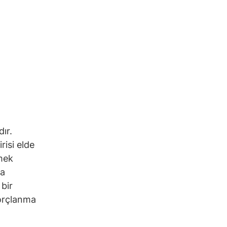
ır.
risi elde
mek
ra
 bir
borçlanma