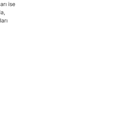
rı ise
da,
ları