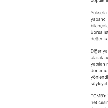
popülerl
Yüksek m
yabancı ç
bilançol
Borsa İs
değer ka
Diğer ya
olarak a
yapılan 
dönemde a
yönlendi
söyleyebi
TCMB’nin
neticesin