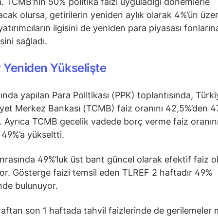
 TCMB’nin 50% politika faizi uyguladığı dönemlerle
acak olursa, getirilerin yeniden aylık olarak 4%’ün üze
atırımcıların ilgisini de yeniden para piyasası fonların
ini sağladı.
r Yeniden Yükselişte
ında yapılan Para Politikası (PPK) toplantısında, Türki
yet Merkez Bankası (TCMB) faiz oranını 42,5%’den 4
i. Ayrıca TCMB gecelik vadede borç verme faiz oranın
49%’a yükseltti.
nrasında 49%’luk üst bant güncel olarak efektif faiz o
ıyor. Gösterge faizi temsil eden TLREF 2 haftadır 49%
nde bulunuyor.
raftan son 1 haftada tahvil faizlerinde de gerilemeler