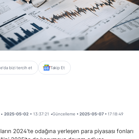
'da bizi tercih et
Takip Et
i •
2025-05-02
• 13:37:21
•
Güncelleme
• 2025-05-07 •
17:18:49
ıların 2024’te odağına yerleşen para piyasası fonları