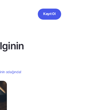
Kayıt Ol
lginin
ginin odağında!