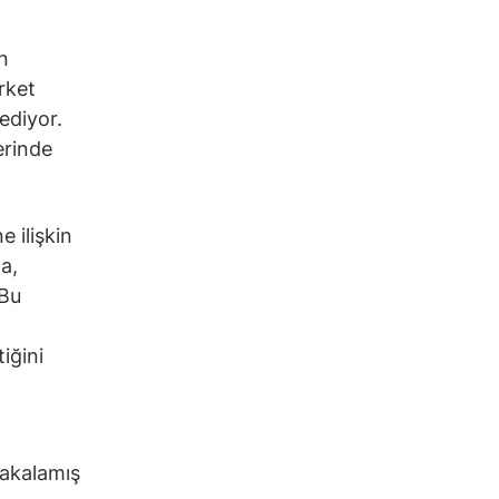
n
irket
ediyor.
erinde
 ilişkin
a,
 Bu
iğini
 yakalamış