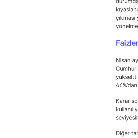
durumda.
kıyaslan
çıkması y
yönelmes
Faizle
Nisan ay
Cumhuri
yükseltt
46%’dan 
Karar so
kullanıl
seviyesi
Diğer ta