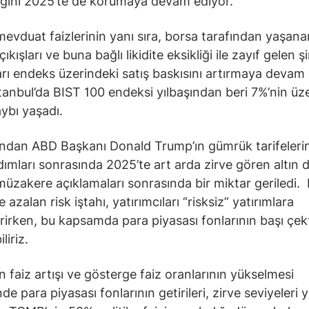
iğini 2025’te de korumaya devam ediyor.
evduat faizlerinin yanı sıra, borsa tarafından yaşana
ıkışları ve buna bağlı likidite eksikliği ile zayıf gelen ş
arı endeks üzerindeki satış baskısını artırmaya devam 
tanbul’da BIST 100 endeksi yılbaşından beri 7%’nin üz
ybı yaşadı.
ndan ABD Başkanı Donald Trump’ın gümrük tarifelerine
dımları sonrasında 2025’te art arda zirve gören altın d
müzakere açıklamaları sonrasında bir miktar geriledi.
zalan risk iştahı, yatırımcıları “risksiz” yatırımlara
rirken, bu kapsamda para piyasası fonlarının başı çekt
liriz.
 faiz artışı ve gösterge faiz oranlarının yükselmesi
de para piyasası fonlarının getirileri, zirve seviyeleri