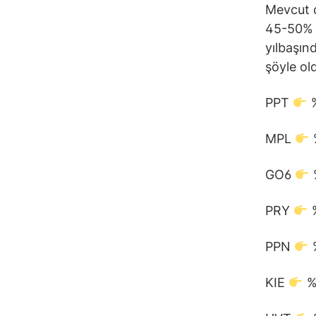
Mevcut d
45-50% a
yılbaşınd
şöyle ol
PPT
%
MPL
GO6
PRY
%
PPN
%
KIE
%