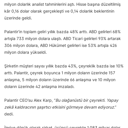
milyon dolarlık analist tahminlerini aştı. Hisse başına düzeltilmiş
kâr 0,16 dolar olarak gerçekleşti ve 0,14 dolarlık beklentinin
üzerinde geldi.
Palantir’in toplam geliri yıllık bazda 48% arttı. ABD gelirleri 68%
artışla 733 milyon dolara ulaştı. ABD Ticari gelirleri 93% artarak
306 milyon dolara, ABD Hükümet gelirleri ise 53% artışla 426
milyon dolara yükseldi.
Şirketin müşteri sayısı yıllık bazda 43%, çeyreklik bazda ise 10%
arttı. Palantir, çeyrek boyunca 1 milyon doların üzerinde 157
anlaşma, 5 milyon doların üzerinde 66 anlaşma ve 10 milyon
doların üzerinde 42 anlaşma imzaladı.
Palantir CEO’su Alex Karp, “
Bu olağanüstü bir çeyrekti. Yapay
zekâ kaldıracının şaşırtıcı etkisini görmeye devam ediyoruz
.”
dedi.
İleriye dönük olarak şirket, üçüncü çeyrekte 1,083 milyar dolar