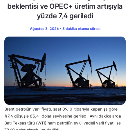
beklentisi ve OPEC+ üretim artışıyla
yüzde 7,4 geriledi
Ağustos 3, 2026 • 3 dakika okuma süresi
Brent petrolün varil fiyatı, saat 09.10 itibarıyla kapanışa göre
%7,4 düşüşle 83,41 dolar seviyesine geriledi. Aynı dakikalarda
Batı Teksas türü (WTI) ham petrolün eylül vadeli varil fiyatı ise
79,60 dolar olarak kaydedildi.