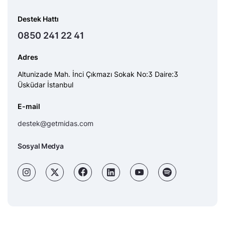
Destek Hattı
0850 241 22 41
Adres
Altunizade Mah. İnci Çıkmazı Sokak No:3 Daire:3
Üsküdar İstanbul
E-mail
destek@getmidas.com
Sosyal Medya