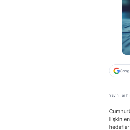
Google
Yayın Tarih
Cumhurb
ilişkin 
hedefler