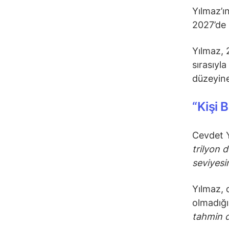
Yılmaz’ı
2027’de 
Yılmaz, 2
sırasıyl
düzeyine 
“Kişi 
Cevdet Y
trilyon 
seviyesi
Yılmaz, 
olmadığın
tahmin d