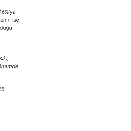
 16%’ya
enin ise
ldüğü
ıkı,
 dönemde
25