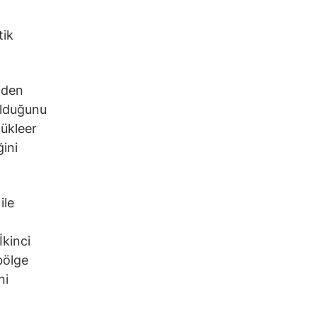
tik
iden
olduğunu
nükleer
ini
ile
İkinci
bölge
ni