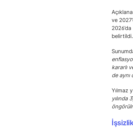
Açıklana
ve 2027’
2026’da
belirtildi.
Sunumda 
enflasyo
kararlı 
de aynı d
Yılmaz y
yılında 
öngörül
İşsizl