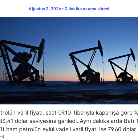
Ağustos 3, 2026 • 3 dakika okuma süresi
rolün varil fiyatı, saat 09.10 itibarıyla kapanışa göre 
83,41 dolar seviyesine geriledi. Aynı dakikalarda Batı
) ham petrolün eylül vadeli varil fiyatı ise 79,60 dolar
di.