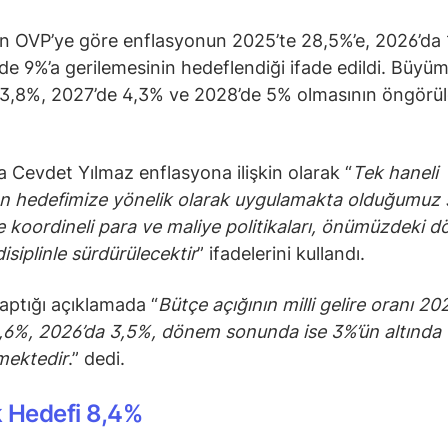
n OVP’ye göre enflasyonun 2025’te 28,5%’e, 2026’da
de 9%’a gerilemesinin hedeflendiği ifade edildi. Büyüm
 3,8%, 2027’de 4,3% ve 2028’de 5% olmasının öngörü
Cevdet Yılmaz enflasyona ilişkin olarak “
Tek haneli
n hedefimize yönelik olarak uygulamakta olduğumuz s
ve koordineli para ve maliye politikaları, önümüzdeki
isiplinle sürdürülecektir
” ifadelerini kullandı.
aptığı açıklamada “
Bütçe açığının milli gelire oranı 20
3,6%, 2026’da 3,5%, dönem sonunda ise 3%’ün altında
mektedir
.” dedi.
ik Hedefi 8,4%