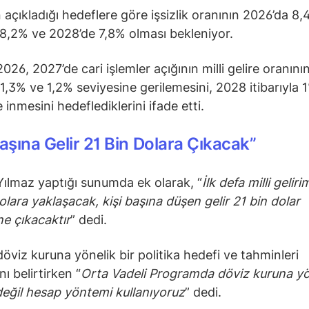
n açıkladığı hedeflere göre işsizlik oranının 2026’da 8,
8,2% ve 2028’de 7,8% olması bekleniyor.
026, 2027’de cari işlemler açığının milli gelire oranını
a 1,3% ve 1,2% seviyesine gerilemesini, 2028 itibarıyla 
inmesini hedeflediklerini ifade etti.
Başına Gelir 21 Bin Dolara Çıkacak”
ılmaz yaptığı sunumda ek olarak, “
İlk defa milli geliri
dolara yaklaşacak, kişi başına düşen gelir 21 bin dolar
ne çıkacaktır
” dedi.
döviz kuruna yönelik bir politika hedefi ve tahminleri
ı belirtirken “
Orta Vadeli Programda döviz kuruna yö
eğil hesap yöntemi kullanıyoruz
” dedi.