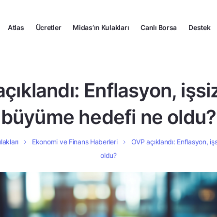
Atlas
Ücretler
Midas’ın Kulakları
Canlı Borsa
Destek
çıklandı: Enflasyon, işsiz
büyüme hedefi ne oldu?
lakları
Ekonomi ve Finans Haberleri
OVP açıklandı: Enflasyon, iş
oldu?