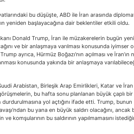
iyatlarındaki bu düşüşte, ABD ile İran arasında diploma
ın yeniden başlayacağına dair beklentiler etkili oldu.
anı Donald Trump, İran ile müzakerelerin bugün yen
ağını ve bir anlaşmaya varılması konusunda iyimser 
. Trump ayrıca, Hürmüz Boğazı’nın açılması ve İran’ın 
lanması konusunda yakında bir anlaşmaya varılabileceğ
udi Arabistan, Birleşik Arap Emirlikleri, Katar ve İran 
görüşmelerin, bu hafta sonu planlanan büyük çaplı bir
ın durdurulmasına yol açtığını ifade etti. Trump, bunun 
vaşı’ndan bu yana en büyük saldırı olacağını, ancak 
nin ve komşularının bu saldırının yapılmamasını istediği