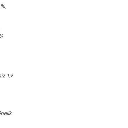
4%,
n
1%
miz 1,9
nelik