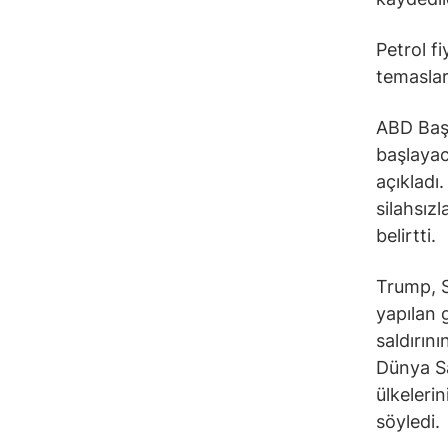
Petrol f
temaslar
ABD Başk
başlayac
açıkladı
silahsız
belirtti.
Trump, Su
yapılan 
saldırın
Dünya Sa
ülkeleri
söyledi.