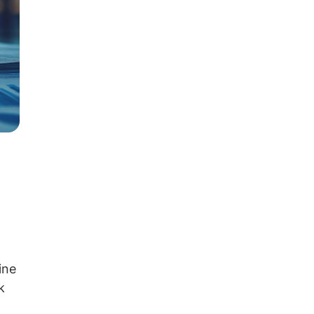
ine
k