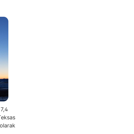
%7,4
 Teksas
 olarak