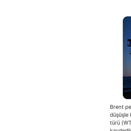
Brent pet
düşüşle 
türü (WTI
kaydedil