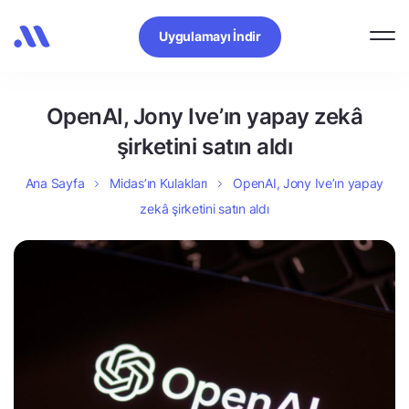
Uygulamayı İndir
OpenAI, Jony Ive’ın yapay zekâ
şirketini satın aldı
Ana Sayfa
Midas’ın Kulakları
OpenAI, Jony Ive’ın yapay
zekâ şirketini satın aldı