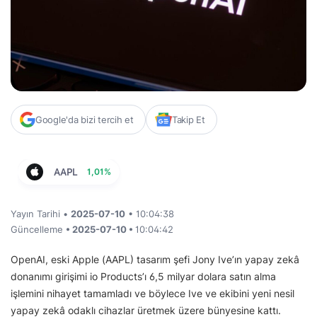
Google'da bizi tercih et
Takip Et
AAPL
1,01%
Yayın Tarihi •
2025-07-10
• 10:04:38
Güncelleme
• 2025-07-10 •
10:04:42
OpenAI, eski Apple (AAPL) tasarım şefi Jony Ive’ın yapay zekâ
donanımı girişimi io Products’ı 6,5 milyar dolara satın alma
işlemini nihayet tamamladı ve böylece Ive ve ekibini yeni nesil
yapay zekâ odaklı cihazlar üretmek üzere bünyesine kattı.