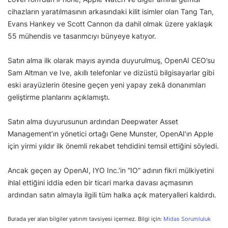
cihazların yaratılmasının arkasındaki kilit isimler olan Tang Tan,
Evans Hankey ve Scott Cannon da dahil olmak üzere yaklaşık
55 mühendis ve tasarımcıyı bünyeye katıyor.
Satın alma ilk olarak mayıs ayında duyurulmuş, OpenAI CEO’su
Sam Altman ve Ive, akıllı telefonlar ve dizüstü bilgisayarlar gibi
eski arayüzlerin ötesine geçen yeni yapay zekâ donanımları
geliştirme planlarını açıklamıştı.
Satın alma duyurusunun ardından Deepwater Asset
Management’ın yönetici ortağı Gene Munster, OpenAI’ın Apple
için yirmi yıldır ilk önemli rekabet tehdidini temsil ettiğini söyledi.
Ancak geçen ay OpenAI, IYO Inc.’in “IO” adının fikri mülkiyetini
ihlal ettiğini iddia eden bir ticari marka davası açmasının
ardından satın almayla ilgili tüm halka açık materyalleri kaldırdı.
Burada yer alan bilgiler yatırım tavsiyesi içermez. Bilgi için:
Midas Sorumluluk