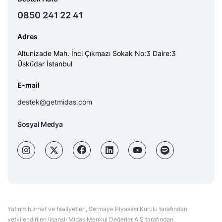
0850 241 22 41
Adres
Altunizade Mah. İnci Çıkmazı Sokak No:3 Daire:3
Üsküdar İstanbul
E-mail
destek@getmidas.com
Sosyal Medya
Yatırım hizmet ve faaliyetleri, Sermaye Piyasası Kurulu tarafından
yetkilendirilen lisanslı Midas Menkul Değerler A.Ş tarafından