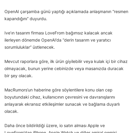
OpenAI çarşamba günü yaptığı açıklamada anlaşmanın “resmen
kapandığını” duyurdu.
Ive’ın tasarım firması LoveFrom bağımsız kalacak ancak
ilerleyen dönemde OpenAI’da “derin tasarım ve yaratıcı
sorumluluklar” üstlenecek.
Mevcut raporlara göre, ilk ürün giyilebilir veya kulak içi bir cihaz
olmayacak, bunun yerine cebinizde veya masanızda duracak
bir şey olacak.
MacRumors’un haberine göre söylentilere konu olan cep
boyutundaki cihaz, kullanıcının çevresini ve davranışlarını
anlayarak ekransız etkileşimler sunacak ve bağlama duyarlı
olacak.
Daha önce bildirildiği üzere, io satın alması Apple ve
LoveFrom’dan iPhone, Apple Watch ve diğer amiral gemisi