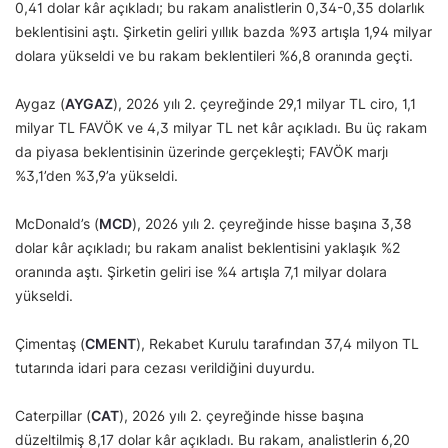
0,41 dolar kâr açıkladı; bu rakam analistlerin 0,34-0,35 dolarlık
beklentisini aştı. Şirketin geliri yıllık bazda %93 artışla 1,94 milyar
dolara yükseldi ve bu rakam beklentileri %6,8 oranında geçti.
Aygaz (
AYGAZ
), 2026 yılı 2. çeyreğinde 29,1 milyar TL ciro, 1,1
milyar TL FAVÖK ve 4,3 milyar TL net kâr açıkladı. Bu üç rakam
da piyasa beklentisinin üzerinde gerçekleşti; FAVÖK marjı
%3,1’den %3,9’a yükseldi.
McDonald’s (
MCD
), 2026 yılı 2. çeyreğinde hisse başına 3,38
dolar kâr açıkladı; bu rakam analist beklentisini yaklaşık %2
oranında aştı. Şirketin geliri ise %4 artışla 7,1 milyar dolara
yükseldi.
Çimentaş (
CMENT
), Rekabet Kurulu tarafından 37,4 milyon TL
tutarında idari para cezası verildiğini duyurdu.
Caterpillar (
CAT
), 2026 yılı 2. çeyreğinde hisse başına
düzeltilmiş 8,17 dolar kâr açıkladı. Bu rakam, analistlerin 6,20