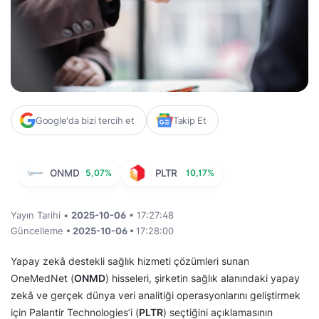
Google'da bizi tercih et
Takip Et
ONMD
5,07%
PLTR
10,17%
Yayın Tarihi •
2025-10-06
• 17:27:48
Güncelleme
• 2025-10-06 •
17:28:00
Yapay zekâ destekli sağlık hizmeti çözümleri sunan
OneMedNet (
ONMD
) hisseleri, şirketin sağlık alanındaki yapay
zekâ ve gerçek dünya veri analitiği operasyonlarını geliştirmek
için Palantir Technologies’i (
PLTR
) seçtiğini açıklamasının