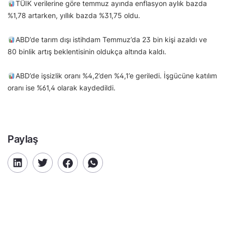
TÜİK verilerine göre temmuz ayında enflasyon aylık bazda
%1,78 artarken, yıllık bazda %31,75 oldu.
ABD’de tarım dışı istihdam Temmuz’da 23 bin kişi azaldı ve
80 binlik artış beklentisinin oldukça altında kaldı.
ABD’de işsizlik oranı %4,2’den %4,1’e geriledi. İşgücüne katılım
oranı ise %61,4 olarak kaydedildi.
Paylaş