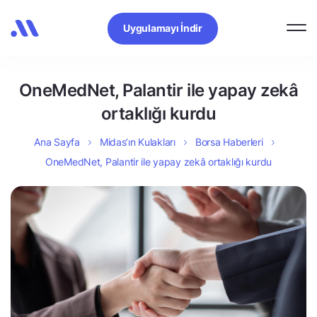
Uygulamayı İndir
OneMedNet, Palantir ile yapay zekâ
ortaklığı kurdu
Ana Sayfa
Midas’ın Kulakları
Borsa Haberleri
OneMedNet, Palantir ile yapay zekâ ortaklığı kurdu