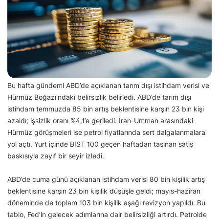
Bu hafta gündemi ABD’de açıklanan tarım dışı istihdam verisi ve
Hürmüz Boğazı’ndaki belirsizlik belirledi. ABD’de tarım dışı
istihdam temmuzda 85 bin artış beklentisine karşın 23 bin kişi
azaldı; işsizlik oranı %4,1’e geriledi. İran-Umman arasındaki
Hürmüz görüşmeleri ise petrol fiyatlarında sert dalgalanmalara
yol açtı. Yurt içinde BIST 100 geçen haftadan taşınan satış
baskısıyla zayıf bir seyir izledi.
ABD’de cuma günü açıklanan istihdam verisi 80 bin kişilik artış
beklentisine karşın 23 bin kişilik düşüşle geldi; mayıs-haziran
döneminde de toplam 103 bin kişilik aşağı revizyon yapıldı. Bu
tablo, Fed’in gelecek adımlarına dair belirsizliği artırdı. Petrolde