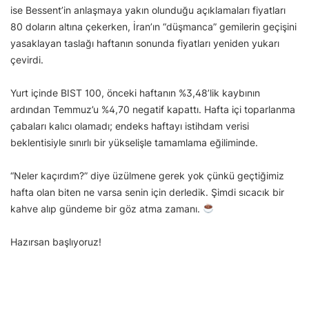
ise Bessent’in anlaşmaya yakın olunduğu açıklamaları fiyatları
80 doların altına çekerken, İran’ın “düşmanca” gemilerin geçişini
yasaklayan taslağı haftanın sonunda fiyatları yeniden yukarı
çevirdi.
Yurt içinde BIST 100, önceki haftanın %3,48’lik kaybının
ardından Temmuz’u %4,70 negatif kapattı. Hafta içi toparlanma
çabaları kalıcı olamadı; endeks haftayı istihdam verisi
beklentisiyle sınırlı bir yükselişle tamamlama eğiliminde.
“Neler kaçırdım?” diye üzülmene gerek yok çünkü geçtiğimiz
hafta olan biten ne varsa senin için derledik. Şimdi sıcacık bir
kahve alıp gündeme bir göz atma zamanı.
Hazırsan başlıyoruz!