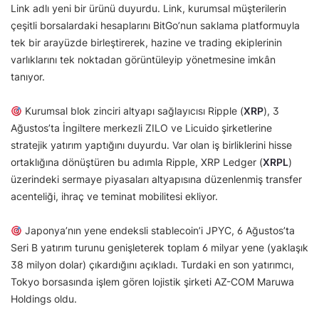
Link adlı yeni bir ürünü duyurdu. Link, kurumsal müşterilerin
çeşitli borsalardaki hesaplarını BitGo’nun saklama platformuyla
tek bir arayüzde birleştirerek, hazine ve trading ekiplerinin
varlıklarını tek noktadan görüntüleyip yönetmesine imkân
tanıyor.
Kurumsal blok zinciri altyapı sağlayıcısı Ripple (
XRP
), 3
Ağustos’ta İngiltere merkezli ZILO ve Licuido şirketlerine
stratejik yatırım yaptığını duyurdu. Var olan iş birliklerini hisse
ortaklığına dönüştüren bu adımla Ripple, XRP Ledger (
XRPL
)
üzerindeki sermaye piyasaları altyapısına düzenlenmiş transfer
acenteliği, ihraç ve teminat mobilitesi ekliyor.
Japonya’nın yene endeksli stablecoin’i JPYC, 6 Ağustos’ta
Seri B yatırım turunu genişleterek toplam 6 milyar yene (yaklaşık
38 milyon dolar) çıkardığını açıkladı. Turdaki en son yatırımcı,
Tokyo borsasında işlem gören lojistik şirketi AZ-COM Maruwa
Holdings oldu.