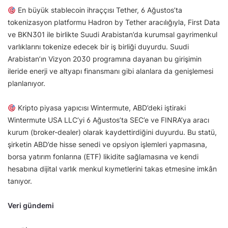
En büyük stablecoin ihraççısı Tether, 6 Ağustos’ta
tokenizasyon platformu Hadron by Tether aracılığıyla, First Data
ve BKN301 ile birlikte Suudi Arabistan’da kurumsal gayrimenkul
varlıklarını tokenize edecek bir iş birliği duyurdu. Suudi
Arabistan’ın Vizyon 2030 programına dayanan bu girişimin
ileride enerji ve altyapı finansmanı gibi alanlara da genişlemesi
planlanıyor.
Kripto piyasa yapıcısı Wintermute, ABD’deki iştiraki
Wintermute USA LLC’yi 6 Ağustos’ta SEC’e ve FINRA’ya aracı
kurum (broker-dealer) olarak kaydettirdiğini duyurdu. Bu statü,
şirketin ABD’de hisse senedi ve opsiyon işlemleri yapmasına,
borsa yatırım fonlarına (ETF) likidite sağlamasına ve kendi
hesabına dijital varlık menkul kıymetlerini takas etmesine imkân
tanıyor.
Veri gündemi