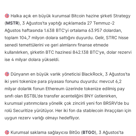
Halka açık en büyük kurumsal Bitcoin hazine şirketi Strategy
(
MSTR
), 3 Ağustos’ta yaptığı açıklamada 27 Temmuz-2
Ağustos haftasında 1.638 BTC’yi ortalama 63.957 dolardan,
toplam 104,7 milyon dolara sattığını duyurdu. Gelir, STRC hisse
senedi temettülerini ve geri alımlarını finanse etmede
kullanılırken, şirketin BTC hazinesi 842.138 BTC’ye, dolar rezervi
ise 4 milyar dolara yükseldi.
Dünyanın en büyük varlık yöneticisi BlackRock, 3 Ağustos’ta
iki yeni tokenize para piyasası fonunu duyurdu: mevcut 6,2
milyar dolarlık fonun Ethereum üzerinde tokenize edilmiş pay
sınıfı olan BSTBL’de transfer acenteliğini BNY üstlenirken,
kurumsal yatırımcılara yönelik çok zincirli yeni fon BRSRV’de bu
rolü Securitize yürütüyor. Her iki fon da stablecoin ihraççıları için
uygun rezerv varlığı olmayı hedefliyor.
Kurumsal saklama sağlayıcısı BitGo (
BTGO
), 3 Ağustos’ta