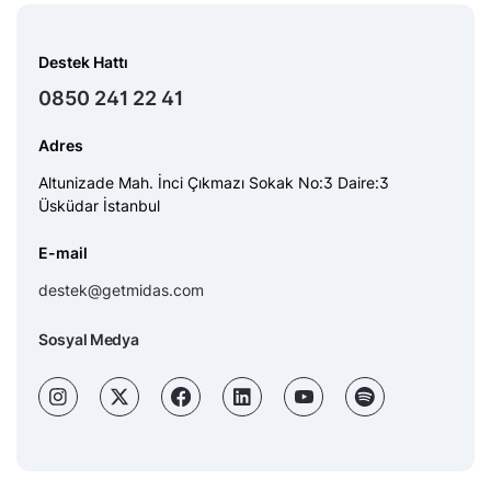
Destek Hattı
0850 241 22 41
Adres
Altunizade Mah. İnci Çıkmazı Sokak No:3 Daire:3
Üsküdar İstanbul
E-mail
destek@getmidas.com
Sosyal Medya