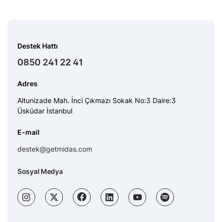
Destek Hattı
0850 241 22 41
Adres
Altunizade Mah. İnci Çıkmazı Sokak No:3 Daire:3
Üsküdar İstanbul
E-mail
destek@getmidas.com
Sosyal Medya