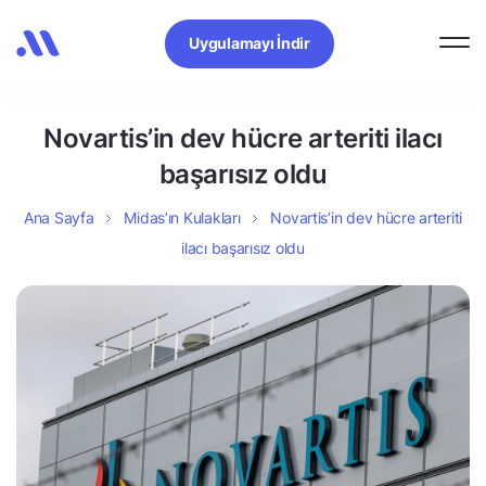
Uygulamayı İndir
Novartis’in dev hücre arteriti ilacı
başarısız oldu
Ana Sayfa
Midas’ın Kulakları
Novartis’in dev hücre arteriti
ilacı başarısız oldu