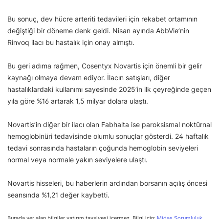
Bu sonuç, dev hücre arteriti tedavileri için rekabet ortamının
değiştiği bir döneme denk geldi. Nisan ayında AbbVie’nin
Rinvoq ilacı bu hastalık için onay almıştı.
Bu geri adıma rağmen, Cosentyx Novartis için önemli bir gelir
kaynağı olmaya devam ediyor. İlacın satışları, diğer
hastalıklardaki kullanımı sayesinde 2025’in ilk çeyreğinde geçen
yıla göre %16 artarak 1,5 milyar dolara ulaştı.
Novartis’in diğer bir ilacı olan Fabhalta ise paroksismal noktürnal
hemoglobinüri tedavisinde olumlu sonuçlar gösterdi. 24 haftalık
tedavi sonrasında hastaların çoğunda hemoglobin seviyeleri
normal veya normale yakın seviyelere ulaştı.
Novartis hisseleri, bu haberlerin ardından borsanın açılış öncesi
seansında %1,21 değer kaybetti.
Burada yer alan bilgiler yatırım tavsiyesi içermez. Bilgi için:
Midas Sorumluluk