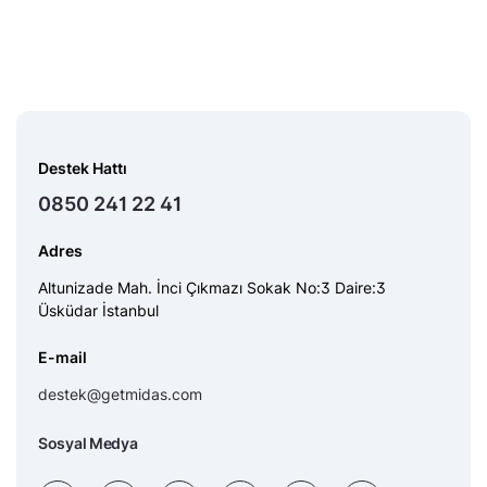
Destek Hattı
0850 241 22 41
Adres
Altunizade Mah. İnci Çıkmazı Sokak No:3 Daire:3
Üsküdar İstanbul
E-mail
destek@getmidas.com
Sosyal Medya